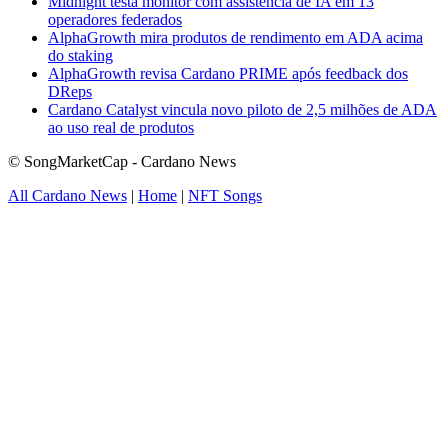
Midnight testa monitor com assistência de IA em 13
operadores federados
AlphaGrowth mira produtos de rendimento em ADA acima
do staking
AlphaGrowth revisa Cardano PRIME após feedback dos
DReps
Cardano Catalyst vincula novo piloto de 2,5 milhões de ADA
ao uso real de produtos
© SongMarketCap - Cardano News
All Cardano News
|
Home
|
NFT Songs