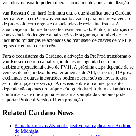
voltados ao usuário podem operar normalmente após a atualização.
van Rossem é um hard fork intra era, o que significa que a Cardano
permanece na era Conway enquanto avança para uma nova versão
de protocolo com regras e capacidades de rede atualizadas. A
atualização inclui melhorias de desempenho do Plutus, mudanças de
consistência do ledger e atualizações de segurança no nível do nó,
incluindo mudanças relacionadas ao manuseio de chaves de VRF e
regras de entrada de referência.
Para o ecossistema da Cardano, a ativação da PreProd transforma o
van Rossem de uma atualização de testnet agendada em um
ambiente operacional ativo de PV11. A próxima etapa depende de se
versões de nós, indexadores, ferramentas de API, carteiras, DApps,
exchanges e outras integrações podem operar sob as novas regras
sem interrupção de serviço. A decisão sobre a mainnet portanto
depende não apenas do próprio código do hard fork, mas também da
confirmação de que a pilha técnica mais ampla da Cardano pode
suportar Protocol Version 11 em produção.
Related Cardano News
Kuira traz provas ZK no dispositivo para aplicativos Android
do Midnight