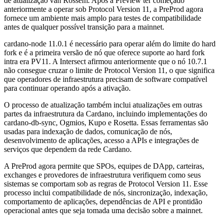
de atualização van Rossem. Após a Preview ter começado
anteriormente a operar sob Protocol Version 11, a PreProd agora
fornece um ambiente mais amplo para testes de compatibilidade
antes de qualquer possível transição para a mainnet.
cardano-node 11.0.1 é necessário para operar além do limite do hard
fork e é a primeira versão de nó que oferece suporte ao hard fork
intra era PV11. A Intersect afirmou anteriormente que o nó 10.7.1
não consegue cruzar o limite de Protocol Version 11, o que significa
que operadores de infraestrutura precisam de software compatível
para continuar operando após a ativação.
O processo de atualização também inclui atualizações em outras
partes da infraestrutura da Cardano, incluindo implementações do
cardano-db-sync, Ogmios, Kupo e Rosetta. Essas ferramentas são
usadas para indexação de dados, comunicação de nós,
desenvolvimento de aplicações, acesso a APIs e integrações de
serviços que dependem da rede Cardano.
A PreProd agora permite que SPOs, equipes de DApp, carteiras,
exchanges e provedores de infraestrutura verifiquem como seus
sistemas se comportam sob as regras de Protocol Version 11. Esse
processo inclui compatibilidade de nós, sincronização, indexação,
comportamento de aplicações, dependências de API e prontidão
operacional antes que seja tomada uma decisão sobre a mainnet.