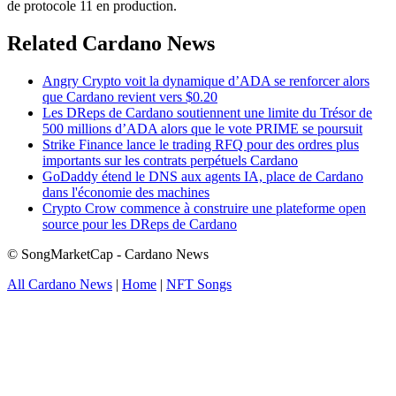
de protocole 11 en production.
Related Cardano News
Angry Crypto voit la dynamique d’ADA se renforcer alors
que Cardano revient vers $0.20
Les DReps de Cardano soutiennent une limite du Trésor de
500 millions d’ADA alors que le vote PRIME se poursuit
Strike Finance lance le trading RFQ pour des ordres plus
importants sur les contrats perpétuels Cardano
GoDaddy étend le DNS aux agents IA, place de Cardano
dans l'économie des machines
Crypto Crow commence à construire une plateforme open
source pour les DReps de Cardano
© SongMarketCap - Cardano News
All Cardano News
|
Home
|
NFT Songs