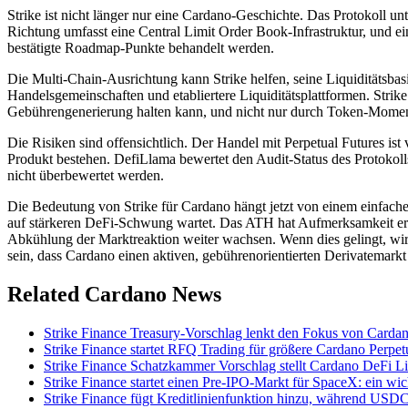
Strike ist nicht länger nur eine Cardano-Geschichte. Das Protokoll un
Richtung umfasst eine Central Limit Order Book-Infrastruktur, und e
bestätigte Roadmap-Punkte behandelt werden.
Die Multi-Chain-Ausrichtung kann Strike helfen, seine Liquiditätsbas
Handelsgemeinschaften und etabliertere Liquiditätsplattformen. Strik
Gebührengenerierung halten kann, und nicht nur durch Token-Mome
Die Risiken sind offensichtlich. Der Handel mit Perpetual Futures is
Produkt bestehen. DefiLlama bewertet den Audit-Status des Protokolls p
nicht überbewertet werden.
Die Bedeutung von Strike für Cardano hängt jetzt von einem einfach
auf stärkeren DeFi-Schwung wartet. Das ATH hat Aufmerksamkeit err
Abkühlung der Marktreaktion weiter wachsen. Wenn dies gelingt, wird 
sein, dass Cardano einen aktiven, gebührenorientierten Derivatemark
Related Cardano News
Strike Finance Treasury-Vorschlag lenkt den Fokus von Cardan
Strike Finance startet RFQ Trading für größere Cardano Perpet
Strike Finance Schatzkammer Vorschlag stellt Cardano DeFi 
Strike Finance startet einen Pre-IPO-Markt für SpaceX: ein w
Strike Finance fügt Kreditlinienfunktion hinzu, während US