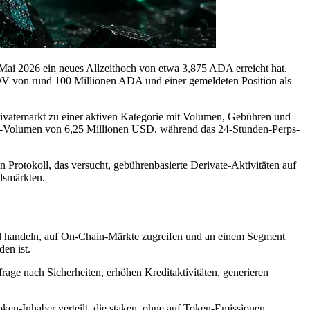
ai 2026 ein neues Allzeithoch von etwa 3,875 ADA erreicht hat.
FDV von rund 100 Millionen ADA und einer gemeldeten Position als
erivatemarkt zu einer aktiven Kategorie mit Volumen, Gebühren und
erps-Volumen von 6,25 Millionen USD, während das 24-Stunden-Perps-
 Protokoll, das versucht, gebührenbasierte Derivate-Aktivitäten auf
elsmärkten.
ebel handeln, auf On-Chain-Märkte zugreifen und an einem Segment
en ist.
frage nach Sicherheiten, erhöhen Kreditaktivitäten, generieren
oken-Inhaber verteilt, die staken, ohne auf Token-Emissionen