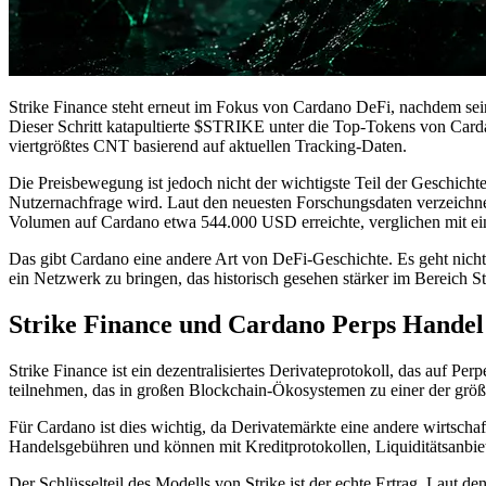
Strike Finance steht erneut im Fokus von Cardano DeFi, nachdem se
Dieser Schritt katapultierte $STRIKE unter die Top-Tokens von Card
viertgrößtes CNT basierend auf aktuellen Tracking-Daten.
Die Preisbewegung ist jedoch nicht der wichtigste Teil der Geschich
Nutzernachfrage wird. Laut den neuesten Forschungsdaten verzeichne
Volumen auf Cardano etwa 544.000 USD erreichte, verglichen mit
Das gibt Cardano eine andere Art von DeFi-Geschichte. Es geht nicht 
ein Netzwerk zu bringen, das historisch gesehen stärker im Bereich St
Strike Finance und Cardano Perps Handel
Strike Finance ist ein dezentralisiertes Derivateprotokoll, das auf 
teilnehmen, das in großen Blockchain-Ökosystemen zu einer der größ
Für Cardano ist dies wichtig, da Derivatemärkte eine andere wirtschaf
Handelsgebühren und können mit Kreditprotokollen, Liquiditätsanb
Der Schlüsselteil des Modells von Strike ist der echte Ertrag. Laut