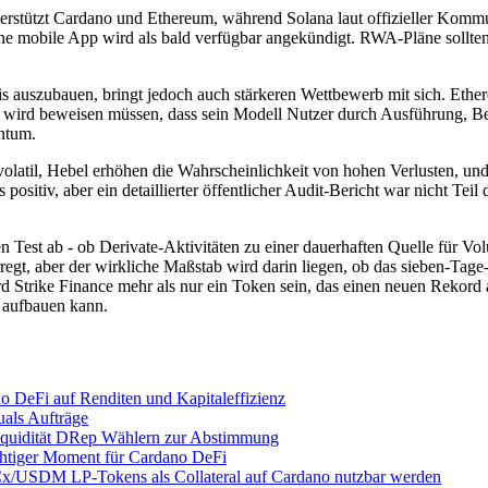
terstützt Cardano und Ethereum, während Solana laut offizieller Kommun
ine mobile App wird als bald verfügbar angekündigt. RWA-Pläne sollten
is auszubauen, bringt jedoch auch stärkeren Wettbewerb mit sich. Ethe
e wird beweisen müssen, dass sein Modell Nutzer durch Ausführung, Betr
ntum.
t volatil, Hebel erhöhen die Wahrscheinlichkeit von hohen Verlusten, u
ositiv, aber ein detaillierter öffentlicher Audit-Bericht war nicht Teil
en Test ab - ob Derivate-Aktivitäten zu einer dauerhaften Quelle fü
egt, aber der wirkliche Maßstab wird darin liegen, ob das sieben-Tag
Strike Finance mehr als nur ein Token sein, das einen neuen Rekord auf
t aufbauen kann.
o DeFi auf Renditen und Kapitaleffizienz
uals Aufträge
Liquidität DRep Wählern zur Abstimmung
ichtiger Moment für Cardano DeFi
DCx/USDM LP-Tokens als Collateral auf Cardano nutzbar werden