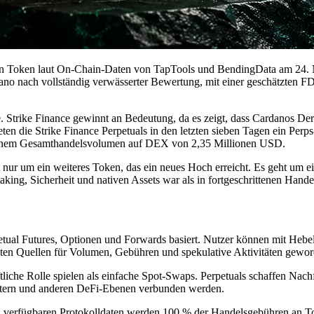
in Token laut On-Chain-Daten von TapTools und BendingData am 24. M
ano nach vollständig verwässerter Bewertung, mit einer geschätzten 
te. Strike Finance gewinnt an Bedeutung, da es zeigt, dass Cardanos D
ten die Strike Finance Perpetuals in den letzten sieben Tagen ein P
 einem Gesamthandelsvolumen auf DEX von 2,35 Millionen USD.
nur um ein weiteres Token, das ein neues Hoch erreicht. Es geht um ein
aking, Sicherheit und nativen Assets war als in fortgeschrittenen Hand
Perpetual Futures, Optionen und Forwards basiert. Nutzer können mit H
ten Quellen für Volumen, Gebühren und spekulative Aktivitäten geword
tliche Rolle spielen als einfache Spot-Swaps. Perpetuals schaffen Nach
ietern und anderen DeFi-Ebenen verbunden werden.
 den verfügbaren Protokolldaten werden 100 % der Handelsgebühren an T