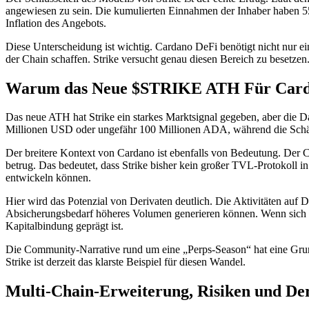
angewiesen zu sein. Die kumulierten Einnahmen der Inhaber haben 55
Inflation des Angebots.
Diese Unterscheidung ist wichtig. Cardano DeFi benötigt nicht nur e
der Chain schaffen. Strike versucht genau diesen Bereich zu besetzen
Warum das Neue $STRIKE ATH Für Carda
Das neue ATH hat Strike ein starkes Marktsignal gegeben, aber die Da
Millionen USD oder ungefähr 100 Millionen ADA, während die Schät
Der breitere Kontext von Cardano ist ebenfalls von Bedeutung. De
betrug. Das bedeutet, dass Strike bisher kein großer TVL-Protokoll in 
entwickeln können.
Hier wird das Potenzial von Derivaten deutlich. Die Aktivitäten auf
Absicherungsbedarf höheres Volumen generieren können. Wenn sich d
Kapitalbindung geprägt ist.
Die Community-Narrative rund um eine „Perps-Season“ hat eine Grundl
Strike ist derzeit das klarste Beispiel für diesen Wandel.
Multi-Chain-Erweiterung, Risiken und Der