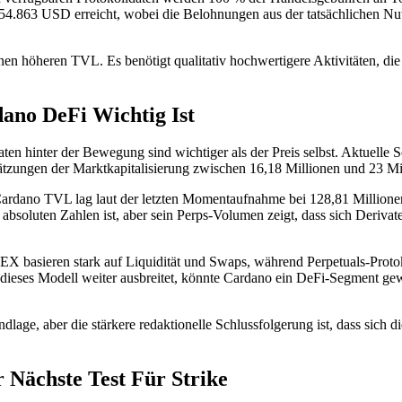
4.863 USD erreicht, wobei die Belohnungen aus der tatsächlichen Nutz
inen höheren TVL. Es benötigt qualitativ hochwertigere Aktivitäten, 
.
no DeFi Wichtig Ist
ten hinter der Bewegung sind wichtiger als der Preis selbst. Aktuelle
zungen der Marktkapitalisierung zwischen 16,18 Millionen und 23 Mi
r Cardano TVL lag laut der letzten Momentaufnahme bei 128,81 Milli
absoluten Zahlen ist, aber sein Perps-Volumen zeigt, dass sich Derivate-
 DEX basieren stark auf Liquidität und Swaps, während Perpetuals-Prot
ieses Modell weiter ausbreitet, könnte Cardano ein DeFi-Segment gew
age, aber die stärkere redaktionelle Schlussfolgerung ist, dass sich 
 Nächste Test Für Strike