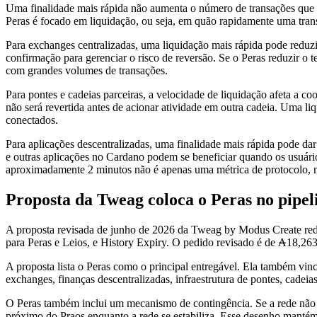
Uma finalidade mais rápida não aumenta o número de transações que
Peras é focado em liquidação, ou seja, em quão rapidamente uma transa
Para exchanges centralizadas, uma liquidação mais rápida pode reduzi
confirmação para gerenciar o risco de reversão. Se o Peras reduzir o 
com grandes volumes de transações.
Para pontes e cadeias parceiras, a velocidade de liquidação afeta a 
não será revertida antes de acionar atividade em outra cadeia. Uma li
conectados.
Para aplicações descentralizadas, uma finalidade mais rápida pode d
e outras aplicações no Cardano podem se beneficiar quando os usuário
aproximadamente 2 minutos não é apenas uma métrica de protocolo, ma
Proposta da Tweag coloca o Peras no pipe
A proposta revisada de junho de 2026 da Tweag by Modus Create reduz
para Peras e Leios, e History Expiry. O pedido revisado é de ₳18,26
A proposta lista o Peras como o principal entregável. Ela também vin
exchanges, finanças descentralizadas, infraestrutura de pontes, cadeia
O Peras também inclui um mecanismo de contingência. Se a rede não
próximo do Praos enquanto a rede se estabiliza. Esse desenho mantém