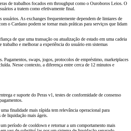
eras de trabalhos focados em throughput como o Ouroboros Leios. O
suários a tratem como efetivamente final.
dos usuários. As exchanges frequentemente dependem de limiares de
s com o Cardano podem se tornar mais práticas para serviços que lidam
onfiança de que uma transação ou atualização de estado em uma cadeia
de trabalho e melhorar a experiência do usuário em sistemas
is. Pagamentos, swaps, jogos, protocolos de empréstimo, marketplaces
uída. Nesse contexto, a diferença entre cerca de 12 minutos e
ntrega e suporte do Peras v1, testes de conformidade de consenso
 pagamentos.
 uma finalidade mais rápida tem relevância operacional para
s de liquidação mais ágeis.
m um período de cooldown e retornar a um comportamento mais
m vez de substituí-las por um sistema de liquidação separado.