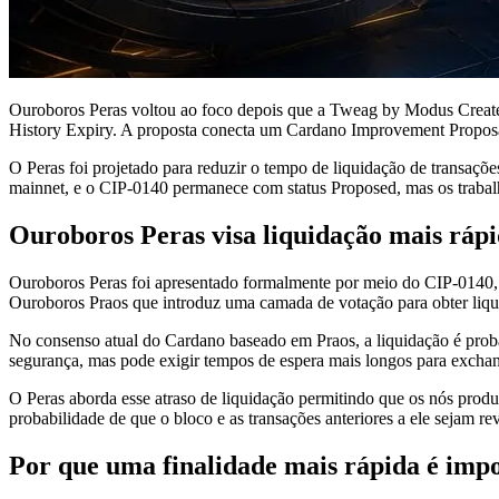
Ouroboros Peras voltou ao foco depois que a Tweag by Modus Create p
History Expiry. A proposta conecta um Cardano Improvement Proposal
O Peras foi projetado para reduzir o tempo de liquidação de transaç
mainnet, e o CIP-0140 permanece com status Proposed, mas os trabalho
Ouroboros Peras visa liquidação mais ráp
Ouroboros Peras foi apresentado formalmente por meio do CIP-0140, 
Ouroboros Praos que introduz uma camada de votação para obter liqu
No consenso atual do Cardano baseado em Praos, a liquidação é probab
segurança, mas pode exigir tempos de espera mais longos para exchang
O Peras aborda esse atraso de liquidação permitindo que os nós produ
probabilidade de que o bloco e as transações anteriores a ele sejam rev
Por que uma finalidade mais rápida é imp