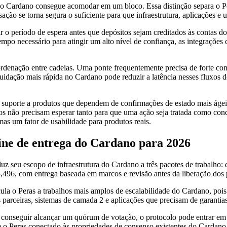
 o Cardano consegue acomodar em um bloco. Essa distinção separa o P
ção se torna segura o suficiente para que infraestrutura, aplicações e u
r o período de espera antes que depósitos sejam creditados às contas 
tempo necessário para atingir um alto nível de confiança, as integraçõe
coordenação entre cadeias. Uma ponte frequentemente precisa de forte c
quidação mais rápida no Cardano pode reduzir a latência nesses fluxos 
ar suporte a produtos que dependem de confirmações de estado mais áge
s não precisam esperar tanto para que uma ação seja tratada como concl
s um fator de usabilidade para produtos reais.
line de entrega do Cardano para 2026
 seu escopo de infraestrutura do Cardano a três pacotes de trabalho: e
3,496, com entrega baseada em marcos e revisão antes da liberação dos
cula o Peras a trabalhos mais amplos de escalabilidade do Cardano, pois
s parceiras, sistemas de camada 2 e aplicações que precisam de garantia
 conseguir alcançar um quórum de votação, o protocolo pode entrar e
 o Peras conectado às propriedades de consenso existentes do Cardano e