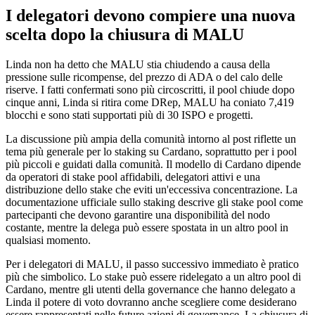
I delegatori devono compiere una nuova
scelta dopo la chiusura di MALU
Linda non ha detto che MALU stia chiudendo a causa della
pressione sulle ricompense, del prezzo di ADA o del calo delle
riserve. I fatti confermati sono più circoscritti, il pool chiude dopo
cinque anni, Linda si ritira come DRep, MALU ha coniato 7,419
blocchi e sono stati supportati più di 30 ISPO e progetti.
La discussione più ampia della comunità intorno al post riflette un
tema più generale per lo staking su Cardano, soprattutto per i pool
più piccoli e guidati dalla comunità. Il modello di Cardano dipende
da operatori di stake pool affidabili, delegatori attivi e una
distribuzione dello stake che eviti un'eccessiva concentrazione. La
documentazione ufficiale sullo staking descrive gli stake pool come
partecipanti che devono garantire una disponibilità del nodo
costante, mentre la delega può essere spostata in un altro pool in
qualsiasi momento.
Per i delegatori di MALU, il passo successivo immediato è pratico
più che simbolico. Lo stake può essere ridelegato a un altro pool di
Cardano, mentre gli utenti della governance che hanno delegato a
Linda il potere di voto dovranno anche scegliere come desiderano
essere rappresentati nelle future azioni di governance. La chiusura di