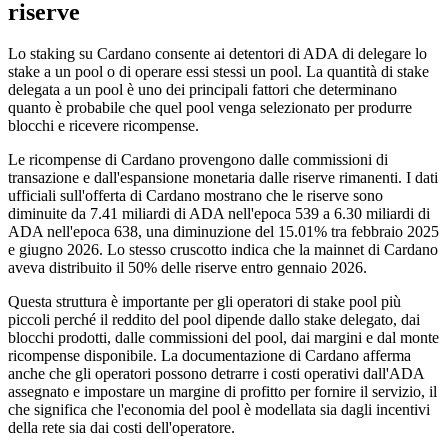
riserve
Lo staking su Cardano consente ai detentori di ADA di delegare lo
stake a un pool o di operare essi stessi un pool. La quantità di stake
delegata a un pool è uno dei principali fattori che determinano
quanto è probabile che quel pool venga selezionato per produrre
blocchi e ricevere ricompense.
Le ricompense di Cardano provengono dalle commissioni di
transazione e dall'espansione monetaria dalle riserve rimanenti. I dati
ufficiali sull'offerta di Cardano mostrano che le riserve sono
diminuite da 7.41 miliardi di ADA nell'epoca 539 a 6.30 miliardi di
ADA nell'epoca 638, una diminuzione del 15.01% tra febbraio 2025
e giugno 2026. Lo stesso cruscotto indica che la mainnet di Cardano
aveva distribuito il 50% delle riserve entro gennaio 2026.
Questa struttura è importante per gli operatori di stake pool più
piccoli perché il reddito del pool dipende dallo stake delegato, dai
blocchi prodotti, dalle commissioni del pool, dai margini e dal monte
ricompense disponibile. La documentazione di Cardano afferma
anche che gli operatori possono detrarre i costi operativi dall'ADA
assegnato e impostare un margine di profitto per fornire il servizio, il
che significa che l'economia del pool è modellata sia dagli incentivi
della rete sia dai costi dell'operatore.