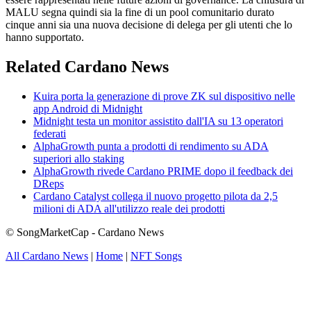
MALU segna quindi sia la fine di un pool comunitario durato
cinque anni sia una nuova decisione di delega per gli utenti che lo
hanno supportato.
Related Cardano News
Kuira porta la generazione di prove ZK sul dispositivo nelle
app Android di Midnight
Midnight testa un monitor assistito dall'IA su 13 operatori
federati
AlphaGrowth punta a prodotti di rendimento su ADA
superiori allo staking
AlphaGrowth rivede Cardano PRIME dopo il feedback dei
DReps
Cardano Catalyst collega il nuovo progetto pilota da 2,5
milioni di ADA all'utilizzo reale dei prodotti
© SongMarketCap - Cardano News
All Cardano News
|
Home
|
NFT Songs