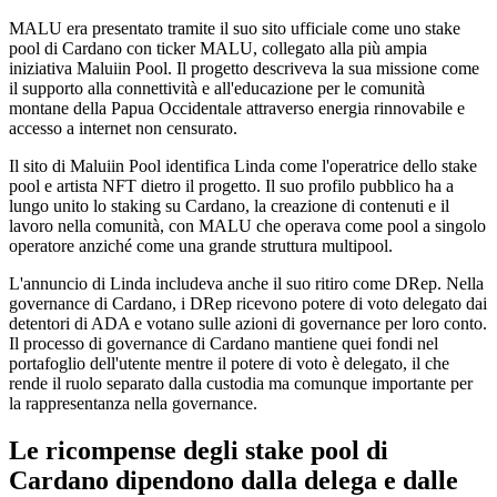
MALU era presentato tramite il suo sito ufficiale come uno stake
pool di Cardano con ticker MALU, collegato alla più ampia
iniziativa Maluiin Pool. Il progetto descriveva la sua missione come
il supporto alla connettività e all'educazione per le comunità
montane della Papua Occidentale attraverso energia rinnovabile e
accesso a internet non censurato.
Il sito di Maluiin Pool identifica Linda come l'operatrice dello stake
pool e artista NFT dietro il progetto. Il suo profilo pubblico ha a
lungo unito lo staking su Cardano, la creazione di contenuti e il
lavoro nella comunità, con MALU che operava come pool a singolo
operatore anziché come una grande struttura multipool.
L'annuncio di Linda includeva anche il suo ritiro come DRep. Nella
governance di Cardano, i DRep ricevono potere di voto delegato dai
detentori di ADA e votano sulle azioni di governance per loro conto.
Il processo di governance di Cardano mantiene quei fondi nel
portafoglio dell'utente mentre il potere di voto è delegato, il che
rende il ruolo separato dalla custodia ma comunque importante per
la rappresentanza nella governance.
Le ricompense degli stake pool di
Cardano dipendono dalla delega e dalle