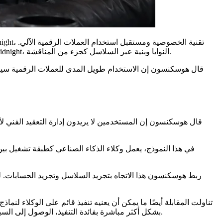
ركزت المحادثة على كيفية تحول النشاط في تقنية البلوكشين من التفاعلات اليدوية مع المحافظ إلى التنفيذ بواسطة الوكلاء، مع Cardano، Midnight، النوايا وبنية عبر السلاسل كجزء من المناقشة.
قال هوسكنسون إن الاستخدام طويل المدى للعملات الرقمية سيعتمد
قال هوسكنسون إن المستخدمين لا يريدون إدارة التعقيد الفني لأ
في هذا النموذج، يعمل وكلاء الذكاء الصناعي كطبقة تشغيل بين ا
ربط هوسكنسون هذا الاتجاه بتجريد السلاسل وتجريد الحسابات. ل
تناولت المقابلة أيضًا ما يمكن أن يعنيه تنفيذ قائم على الوكلاء لنم
بشكل أكثر مباشرة بفائدة التنفيذ، الوصول إلى السيولة والضمانات الأمنية. في هذا البيئة، تتنافس الرموز أقل على انتباه البشر فقط وأكثر على قدرتها على العمل داخل تدفقات المعاملات الآلية.