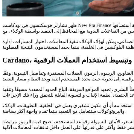
ظهر تشارلز هوسكنسون في بودكاست New Era Finance خلال مقابلة استضافها @CryptoMichNL، حيث ناقش وكلاء الذكاء الصناعي، Midnight، تقنية الخصوصية ومستقبل استخدام العملات الرقمية الآلي.
ي. يمكن لهؤلاء الوكلاء تنفيذ المعاملات، اختيار المسارات، إدارة
لصناعي وتبسيط استخدام العملات الرقمية
عناوين، الرسوم، الرموز، العملات المستقرة وتفاصيل التسوية. وفقًا
البشري، تحديد المواقع المزيفة، اتباع الحدود المحددة مسبقًا وتنفيذ
استخدامه أو أي مكون تشفيري يعمل في الخلفية. التطبيقات، الوكلاء
والبروتوكولات ستتعامل مع التعقيد بينما تقدم واجهة أكثر بساطة.
لى السعر، الأمان، السيولة وقواعد المستخدم، تصبح قيمة الرموز مرتبطة