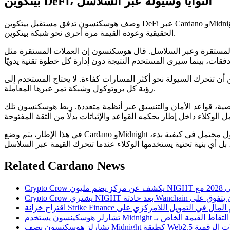
بيتكوين DeFi، النوايا وسيولة عبر السلاسل
وصف هوسكنسون تدفق مستقبل بيتكوين DeFi عبر Cardano وMidnight. قال إنه يخطط لاستخدام بيتكوين الخاص به في عملية DeFi تشمل التحرك نحو Cardano، سيولة العملات المستقرة، عائدات الأصول
الحقيقية وعودة القيمة مرة أخرى نحو شبكة بيتكوين.
وعبر السلاسل. قال هوسكنسون إن العملات المستقرة مثل $USDC يمكن أن
ن أن تتحرك السيولة نحو أكثر المسارات كفاءة. لا يحتاج المستخدم إلى
رؤية كل بروتوكول وشبكة تمر عبرها المعاملة.
صوصية، قواعد الأمان والتنسيق عبر أنظمة متعددة. ربط هوسكنسون تلك
في هذا الإطار، يتم وضع Cardano وMidnight حول تنفيذ عبر السلاسل يمكن أن يظل غير مرئي بشكل كبير للمستخدم. قدمت المقابلة وكلاء الذكاء الصناعي، النوايا وبنية الخصوصية كتحول محتمل في كيفية بدء،
Related Cardano News
العملات الرقمية