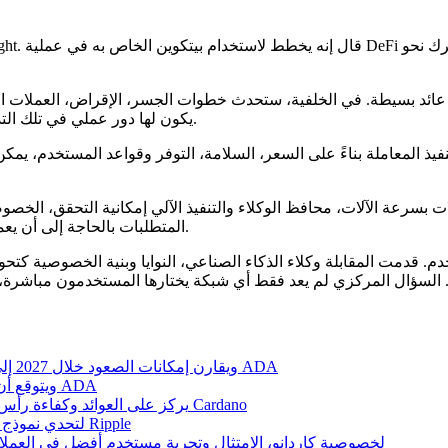
د بسيطة. في الخلفية، ستحدث خطوات الجسر، الإقراض، العملات المستقرة 
يكون لها دور عملي في تلك التدفقات، بينما سيرى المستخدم النتيجة دون إدارة كل خطوة تقنية يدويًا.
نفيذ المعاملة بناءً على السعر، السلامة، التوفر وقواعد المستخدم، يمك
ت بسرعة الآلات، محافظ الوكلاء والتنفيذ الآلي إمكانية التحقق، الخ
المتطلبات بالحاجة إلى أن يعمل الوكلاء داخل إطار يحكمه القواعد والإثباتات بدلًا من الثقة المفتوحة.
Crypto Crow يكشف عن مركز يضم مليون NIGHT ويقارن إمكانات الصعود خلال 2027 إلى 2028 مع ADA
Crypto Crow يشتري NIGHT بعد حادثة Wanchain ويتوقع أن يتفوق على ADA
اقتراح خزانة Strike Finance يركز على العوائد وكفاءة رأس المال في التمويل اللامركزي على Cardano
تشارلز هوسكينسون يستخدم Midnight لتحدي نموذج التقاط القيمة الخاص بـ Ripple
تشارلز هوسكنسون يصف Midnight كطبقة Web2.5 لخصوصية كاردانو، الامتثال وتجربة مستخدم أفضل في 