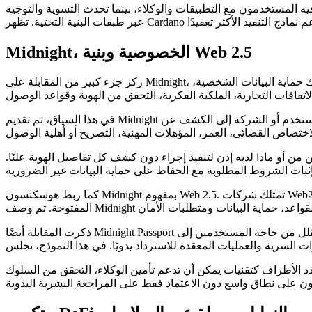
لمستخدمون مع التطبيقات والوكلاء، بينما تحدث التسوية والتوجيه
Midnight، الخصوصية وبنية Web 2.5
ركز جزء كبير من المقابلة على Midnight، الخصوصية والكشف الانتقائي. وصف هوسكنسون الخصوصية من خلال الاحتياجات العملية للمستخدمين، الشركات والمؤسسات، بما في ذلك حماية البيانات الشخصية،
في هذا السياق، تم تقديم Midnight كطبقة بنية تحتية للخصوصية، الامتثال والقواعد التي يمكن تنفيذها من خلال أنظمة البلوكشين. ناقش هوسكنسون مواقف لا يحتاج فيها المستخدم أو الشركة إلى الكشف عن
 من أو ماذا لديه إذن لتنفيذ إجراء دون كشف كل تفاصيل الهوية علنًا.
كما ربط هوسكنسون Midnight بمفهوم Web 2.5. تمتلك شركات Web2 بالفعل المستخدمين، التنظيم، نماذج الأعمال وأنظمة التشغيل، بينما يقدم Web3 التسوية، الملكية الرقمية، الحفظ الذاتي والشبكات
ذكرت المقابلة أيضًا Midnight Passport كجزء من تجربة المستخدم. وفقًا لهوسكنسون، يمكن أن يصبح الهاتف نقطة الوصول المركزية للمحافظ ووظائف العملات الرقمية، مما يقلل من حاجة المستخدمين إلى
دد الأطراف كتقنيات يمكن أن تدعم تأمين الوكلاء، التحقق من السلوك