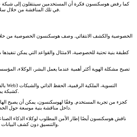
كما رفض هوسكنسون فكرة أن المستخدمين سينتقلون إلى شبكة جديدة
عبر طبقات البنية التحتية. تظهر Cardano في تلك المناقشة من خلال سلاسل الشركاء، التصميم القائم على البحث والبنية التحتية التي يمكنها دعم نماذج التنفيذ الأكثر تعقيدًا.
تصبح مشكلة الهوية أكثر أهمية عندما يعمل البشر، الوكلاء، المؤسسات
المفتوحة. تم وصف Midnight كشبكة يمكنها مساعدة الشركات في استخدام بنية البلوكشين مع الحفاظ على القواعد، حماية البيانات ومتطلبات الأمان.
إدارة العبارات السرية والعمليات المعقدة للاسترداد يدويًا. في هذا النموذج، تجلس $NIGHT داخل مناقشة بنية موسعة حول الخصوصية، سهولة الاستخدام ووظائف عبر السلاسل.
ناقش هوسكنسون أيضًا إطار الأمن المطلوب لوكلاء الذكاء الصناعي
والتنسيق دون كشف البيانات الحساسة علنًا. تلك الطبقة الأمنية هي محورية لفكرة الوكلاء الذين يعملون على نطاق واسع دون الاعتماد فقط على المراجعة البشرية اليدوية.