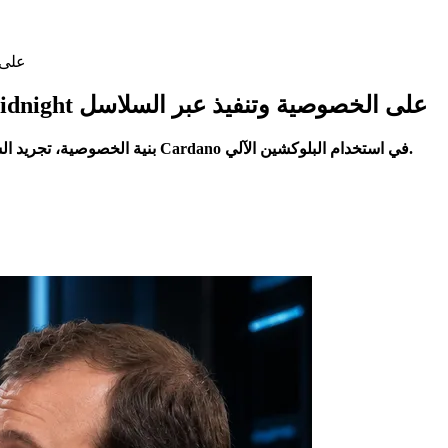
تشارلز هوسكنسو
تشارلز هوسكنسون يقول إن وكلاء الذكاء الصناعي يمكنهم إدارة العملات الرقمية مع تركيز Midnight على الخصوصية وتنفيذ عبر السلاسل
تشارلز هوسكنسون انضم إلى @CryptoMichNL في بودكاست New Era Finance لمناقشة وكلاء الذكاء الصناعي، Midnight، بنية الخصوصية، تجريد السلاسل ودور Cardano في استخدام البلوكشين الآلي.