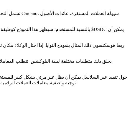
بالنسبة للمستخدم، سيظهر هذا النموذج كوظيفة عائ
ربط هوسكنسون ذلك المثال بنموذج النوايا. إذا اختار الوكلاء مكان ت
يخلق ذلك متطلبات مختلفة لبنية البلوكشين. تتطلب المعاملا
توجيه وتصفية معاملات العملات الرقمية. السؤال المركزي لم يعد فقط أي شبكة يختارها المستخدمون مباشرة، بل أي بنية تحتية يستخدمها الوكلاء عندما تتحرك القيمة عبر السلاسل.