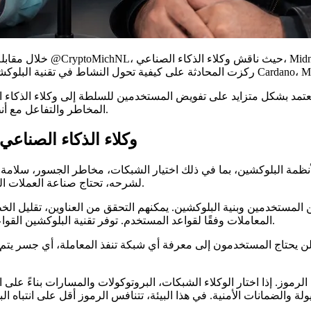
 بشكل متزايد على تفويض المستخدمين للسلطة إلى وكلاء الذكاء الصناع
المخاطر والتفاعل مع أنظمة البلوكشين في الخلفية، بينما يحدد المستخدمون النتيجة المطلوبة.
Cardano، وكلاء الذكاء ا
نظمة البلوكشين، بما في ذلك اختيار الشبكات، مخاطر الجسور، سلامة ال
لشرحه، تحتاج صناعة العملات الرقمية إلى تجربة حيث يحدد المستخدم النية ويجد النظام مسار التنفيذ.
لمستخدمين وبنية البلوكشين. يمكنهم التحقق من العناوين، تقليل الخطأ 
المعاملات وفقًا لقواعد المستخدم. توفر تقنية البلوكشين القواعد الحتمية، أنظمة الإثبات والتسوية القابلة للتحقق وراء تلك الإجراءات.
ن يحتاج المستخدمون إلى معرفة أي شبكة تنفذ المعاملة، أي جسر يتم 
اذج الرموز. إذا اختار الوكلاء الشبكات، البروتوكولات والمسارات بناءً ع