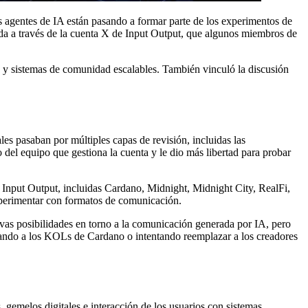
 agentes de IA están pasando a formar parte de los experimentos de
ida a través de la cuenta X de Input Output, que algunos miembros de
s y sistemas de comunidad escalables. También vinculó la discusión
es pasaban por múltiples capas de revisión, incluidas las
el equipo que gestiona la cuenta y le dio más libertad para probar
 Input Output, incluidas Cardano, Midnight, Midnight City, RealFi,
xperimentar con formatos de comunicación.
vas posibilidades en torno a la comunicación generada por IA, pero
cando a los KOLs de Cardano o intentando reemplazar a los creadores
 gemelos digitales e interacción de los usuarios con sistemas