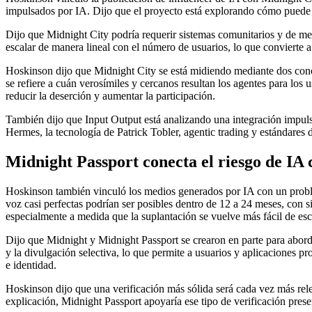
impulsados por IA. Dijo que el proyecto está explorando cómo puede o
Dijo que Midnight City podría requerir sistemas comunitarios y de me
escalar de manera lineal con el número de usuarios, lo que convierte a 
Hoskinson dijo que Midnight City se está midiendo mediante dos conce
se refiere a cuán verosímiles y cercanos resultan los agentes para lo
reducir la deserción y aumentar la participación.
También dijo que Input Output está analizando una integración impu
Hermes, la tecnología de Patrick Tobler, agentic trading y estándares
Midnight Passport conecta el riesgo de IA c
Hoskinson también vinculó los medios generados por IA con un proble
voz casi perfectas podrían ser posibles dentro de 12 a 24 meses, con 
especialmente a medida que la suplantación se vuelve más fácil de esc
Dijo que Midnight y Midnight Passport se crearon en parte para abor
y la divulgación selectiva, lo que permite a usuarios y aplicaciones 
e identidad.
Hoskinson dijo que una verificación más sólida será cada vez más rele
explicación, Midnight Passport apoyaría ese tipo de verificación prese