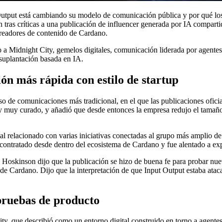
utput está cambiando su modelo de comunicación pública y por qué los
tras críticas a una publicación de influencer generada por IA compart
creadores de contenido de Cardano.
o a Midnight City, gemelos digitales, comunicación liderada por agente
suplantación basada en IA.
n más rápida con estilo de startup
de comunicaciones más tradicional, en el que las publicaciones oficial
 muy curado, y añadió que desde entonces la empresa redujo el tamaño d
 relacionado con varias iniciativas conectadas al grupo más amplio de
 contratado desde dentro del ecosistema de Cardano y fue alentado a e
 Hoskinson dijo que la publicación se hizo de buena fe para probar nue
 de Cardano. Dijo que la interpretación de que Input Output estaba ata
 pruebas de producto
y, que describió como un entorno digital construido en torno a agentes,