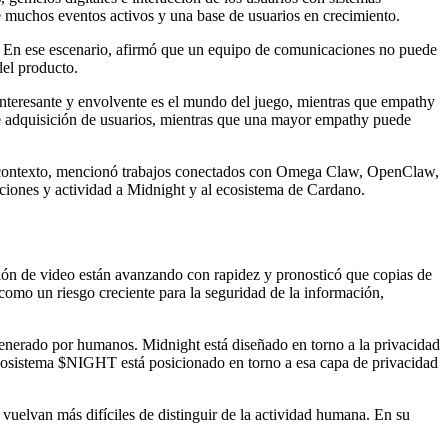
e muchos eventos activos y una base de usuarios en crecimiento.
s. En ese escenario, afirmó que un equipo de comunicaciones no puede
del producto.
interesante y envolvente es el mundo del juego, mientras que empathy
 de adquisición de usuarios, mientras que una mayor empathy puede
se contexto, mencionó trabajos conectados con Omega Claw, OpenClaw,
cciones y actividad a Midnight y al ecosistema de Cardano.
ión de video están avanzando con rapidez y pronosticó que copias de
como un riesgo creciente para la seguridad de la información,
enerado por humanos. Midnight está diseñado en torno a la privacidad
l ecosistema $NIGHT está posicionado en torno a esa capa de privacidad
vuelvan más difíciles de distinguir de la actividad humana. En su