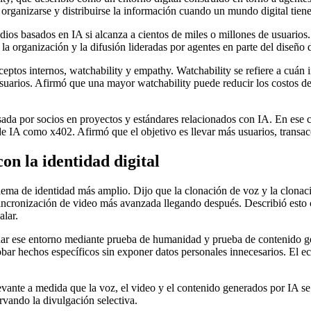
rganizarse y distribuirse la información cuando un mundo digital tien
dios basados en IA si alcanza a cientos de miles o millones de usuario
la organización y la difusión lideradas por agentes en parte del diseño 
ptos internos, watchability y empathy. Watchability se refiere a cuán 
s usuarios. Afirmó que una mayor watchability puede reducir los costos
lsada por socios en proyectos y estándares relacionados con IA. En e
 de IA como x402. Afirmó que el objetivo es llevar más usuarios, transa
on la identidad digital
ma de identidad más amplio. Dijo que la clonación de voz y la clonac
sincronización de video más avanzada llegando después. Describió esto 
alar.
dar ese entorno mediante prueba de humanidad y prueba de contenido g
probar hechos específicos sin exponer datos personales innecesarios. E
vante a medida que la voz, el video y el contenido generados por IA se 
rvando la divulgación selectiva.