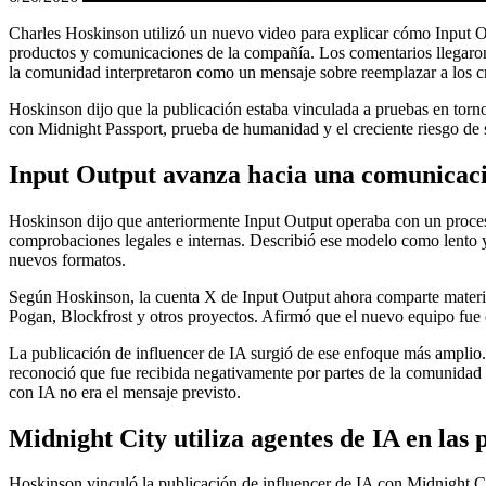
Charles Hoskinson utilizó un nuevo video para explicar cómo Input O
productos y comunicaciones de la compañía. Los comentarios llegaron 
la comunidad interpretaron como un mensaje sobre reemplazar a los 
Hoskinson dijo que la publicación estaba vinculada a pruebas en torn
con Midnight Passport, prueba de humanidad y el creciente riesgo de 
Input Output avanza hacia una comunicació
Hoskinson dijo que anteriormente Input Output operaba con un proceso 
comprobaciones legales e internas. Describió ese modelo como lento y
nuevos formatos.
Según Hoskinson, la cuenta X de Input Output ahora comparte material
Pogan, Blockfrost y otros proyectos. Afirmó que el nuevo equipo fue
La publicación de influencer de IA surgió de ese enfoque más amplio.
reconoció que fue recibida negativamente por partes de la comunidad
con IA no era el mensaje previsto.
Midnight City utiliza agentes de IA en las
Hoskinson vinculó la publicación de influencer de IA con Midnight Cit