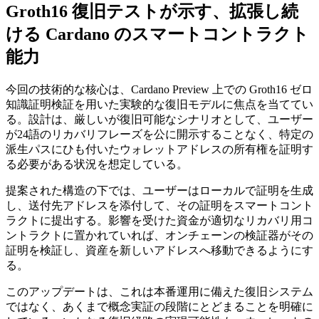
Groth16 復旧テストが示す、拡張し続
ける Cardano のスマートコントラクト
能力
今回の技術的な核心は、Cardano Preview 上での Groth16 ゼロ
知識証明検証を用いた実験的な復旧モデルに焦点を当ててい
る。設計は、厳しいが復旧可能なシナリオとして、ユーザー
が24語のリカバリフレーズを公に開示することなく、特定の
派生パスにひも付いたウォレットアドレスの所有権を証明す
る必要がある状況を想定している。
提案された構造の下では、ユーザーはローカルで証明を生成
し、送付先アドレスを添付して、その証明をスマートコント
ラクトに提出する。影響を受けた資金が適切なリカバリ用コ
ントラクトに置かれていれば、オンチェーンの検証器がその
証明を検証し、資産を新しいアドレスへ移動できるようにす
る。
このアップデートは、これは本番運用に備えた復旧システム
ではなく、あくまで概念実証の段階にとどまることを明確に