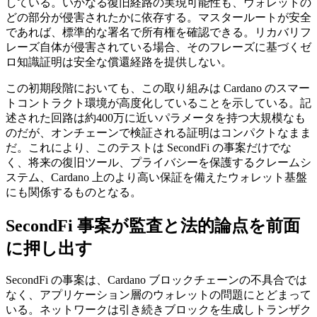
している。いかなる復旧経路の実現可能性も、ウォレットの
どの部分が侵害されたかに依存する。マスタールートが安全
であれば、標準的な署名で所有権を確認できる。リカバリフ
レーズ自体が侵害されている場合、そのフレーズに基づくゼ
ロ知識証明は安全な償還経路を提供しない。
この初期段階においても、この取り組みは Cardano のスマー
トコントラクト環境が高度化していることを示している。記
述された回路は約400万に近いパラメータを持つ大規模なも
のだが、オンチェーンで検証される証明はコンパクトなまま
だ。これにより、このテストは SecondFi の事案だけでな
く、将来の復旧ツール、プライバシーを保護するクレームシ
ステム、Cardano 上のより高い保証を備えたウォレット基盤
にも関係するものとなる。
SecondFi 事案が監査と法的論点を前面
に押し出す
SecondFi の事案は、Cardano ブロックチェーンの不具合では
なく、アプリケーション層のウォレットの問題にとどまって
いる。ネットワークは引き続きブロックを生成しトランザク