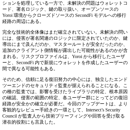
ションを処理している一方で、未解決の問題はウォレットコ
ード、署名ロジック、鍵の取り扱い、オープンソースの
Yoroi 環境からクローズドソースの SecondFi モデルへの移行
経路の周辺にある。
完全な技術的全体像はまだ確立されていない。未解決の問い
には、侵害が署名関連のロジックに限定されていたのか、鍵
導出にまで及んだのか、マスタールートが安全だったのか、
追加のクライアント側情報が露出した可能性があるのかが含
まれる。リスクプロファイルは、Yoroi から移行したユーザ
ーと、SecondFi 内で新規にウォレットを作成したユーザーの
間で異なる可能性もある。
そのため、信頼に足る復旧努力の中心には、独立したエンド
ツーエンドのセキュリティ監査が据えられることになる。こ
の種の監査では、影響を受けたライブラリの特定、根本原因
の確認、侵害の範囲の特定、各ユーザー群にとってどの復旧
経路が安全かの確立が必要だ。今回のアップデートは、より
客観的なレビュー手続きの一環として、Intersect’s Security
Council が監査人から技術ブリーフィングや回答を受け取る
潜在的役割にも言及した。