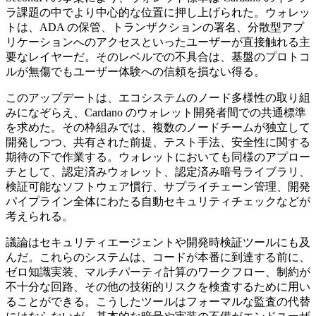
ラ課題の中でより中心的な位置に押し上げられた。ウォレッ
トは、ADA の保管、トランザクションの署名、分散型アプ
リケーションへのアクセスといったユーザーが直接触れる主
要なレイヤーだ。そのレベルでの不具合は、基盤のプロトコ
ルが無傷でもユーザー体験への信頼を損ない得る。
このアップデートは、エコシステムのノード多様性の取り組
みになぞらえ、Cardano のウォレット開発者間での共通標準
を求めた。その枠組みでは、複数のノードチームが独立して
開発しつつ、共有された前提、テスト手法、安全性に関する
期待の下で作業する。ウォレットにおいても同様のアプロー
チとして、認定済みウォレット、認定済み暗号ライブラリ、
検証可能なソフトウェア慣行、サプライチェーン管理、開発
パイプライン全体にわたる自動セキュリティチェックなどが
考えられる。
議論はセキュリティエージェントや開発時検証ツールにも及
んだ。これらのシステムは、コードが本番に到達する前に、
ゼロ知識実装、マルチパーティ計算のワークフロー、制約が
不十分な回路、その他の技術的リスクを検査するために用い
ることができる。こうしたツールはフォーマルな監査の代替