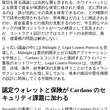
復旧を巡る議論には法的な層も含まれる。ホワイトハットに
よる措置で資金が保護的な保管に移された場合、次に問われ
るのは、誰が法的にその資産を保有できるのか、どの権限の
下で請求が処理されるのか、所有権はどのように検証される
のか、資金返還をどの規則が支配するのかだ。中立的なマル
チシグの保管コントラクトが一つの構造として言及された
が、コントラクト設計だけではカストディの法的地位、責
任、償還権の問題は解決しない。
より広い議論の中には Midnight と Legal Context Protocol も登
場した。Midnight は選択的開示とゼロ知識アプリケーション
を中核とし、Cardano エコシステムと接続するプライバシー
重視のネットワークだ。Legal Context Protocol は、法的意
思、法域、条件、紛争解決の文脈を伴うことができるトラン
ザクションモデルを指し示しており、将来の復旧や委任権限
の設計に関係してくる可能性がある。
認定ウォレットと保険が Cardano のセ
キュリティ課題に加わる
SecondFi の事案により、ウォレット標準は Cardano のインフ