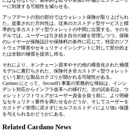
にはならないが、基本的な暗号や実装の不備がエンドユーザ
ーに到達する可能性を減らせる。
アップデートの別の部分ではウォレット保険が取り上げられ
た。提案された方向性は、従来のカストディ型サービスと標
準的な非カストディ型ウォレットの中間に位置する。そのモ
デルでは、ユーザーは引き続き自分の鍵を管理しつつ、保険
のレイヤーが保険設計や保険料の条件に応じて、特定のソフ
トウェア障害やセキュリティインシデントに対して部分的ま
たは全額の補償を提供し得る。
それにより、オンチェーン資本やその他の構造化された補償
モデルに裏打ちされた、保険付き非カストディ型ウォレット
という新たな製品カテゴリが開かれる可能性がある。
Cardano にとって、SecondFi 事案の実務的な帰結は、インシ
デント対応からインフラ改革への移行だ。次の試金石は、ウ
ォレットソフトウェアがユーザー資金を扱う前に、より明確
なセキュリティ要件を満たせるかどうか、そしてユーザーを
カストディ管理に戻さずにセルフカストディにより強い保護
を与えられるかどうかにある。
Related Cardano News