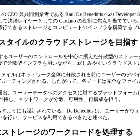
ola Network の CEO 兼共同創業者である Raul De Benedittis へ
して決済レイヤーとしての Cardano の役割に焦点を当て
できるストレージとコンピュートのインフラを構築するプロジェ
で Web2 スタイルのクラウドストレージを目指す
、データに対するユーザーのコントロールを中心に据えた分散型のス
ェースの背後で分散型インフラを用いながら、親しみやすいクラウド
ードされたファイルはネットワーク全体に分散される前にユーザーの
を経由してルーティングされる。したがって、各ノードは完全なフ
露出、ユーザーデータへのアクセスに対するプラットフォーム
理を維持し、ネットワークが分散、可用性、再構成を担う。
すようにも設計されている。De Benedittis は、ユーザ
いを行い、サービスを利用できるべきだと述べた。
twork はストレージのワークロードを処理する