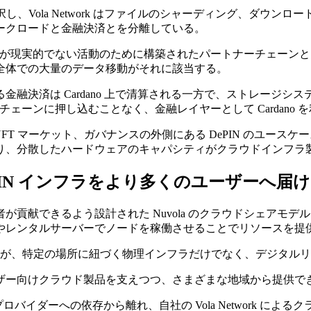
o を選択し、Vola Network はファイルのシャーディング、
ークロードと金融決済とを分離している。
で直接処理するのが現実的でない活動のために構築されたパートナーチ
全体での大量のデータ移動がそれに該当する。
済は Cardano 上で清算される一方で、ストレージシステムに必
スチェーンに押し込むことなく、金融レイヤーとして Cardano 
i、NFT マーケット、ガバナンスの外側にある DePIN のユース
り、分散したハードウェアのキャパシティがクラウドインフラ
DePIN インフラをより多くのユーザーへ届
貢献できるよう設計された Nuvola のクラウドシェアモデル
やレンタルサーバーでノードを稼働させることでリソースを提
付けられるが、特定の場所に紐づく物理インフラだけでなく、デジタ
ザー向けクラウド製品を支えつつ、さまざまな地域から提供で
ストレージプロバイダーへの依存から離れ、自社の Vola Netwo