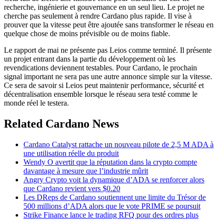
recherche, ingénierie et gouvernance en un seul lieu. Le projet ne
cherche pas seulement à rendre Cardano plus rapide. Il vise à
prouver que la vitesse peut être ajoutée sans transformer le réseau en
quelque chose de moins prévisible ou de moins fiable.
Le rapport de mai ne présente pas Leios comme terminé. Il présente
un projet entrant dans la partie du développement où les
revendications deviennent testables. Pour Cardano, le prochain
signal important ne sera pas une autre annonce simple sur la vitesse.
Ce sera de savoir si Leios peut maintenir performance, sécurité et
décentralisation ensemble lorsque le réseau sera testé comme le
monde réel le testera.
Related Cardano News
Cardano Catalyst rattache un nouveau pilote de 2,5 M ADA à
une utilisation réelle du produit
Wendy O avertit que la réputation dans la crypto compte
davantage à mesure que l’industrie mûrit
Angry Crypto voit la dynamique d’ADA se renforcer alors
que Cardano revient vers $0.20
Les DReps de Cardano soutiennent une limite du Trésor de
500 millions d’ADA alors que le vote PRIME se poursuit
Strike Finance lance le trading RFQ pour des ordres plus