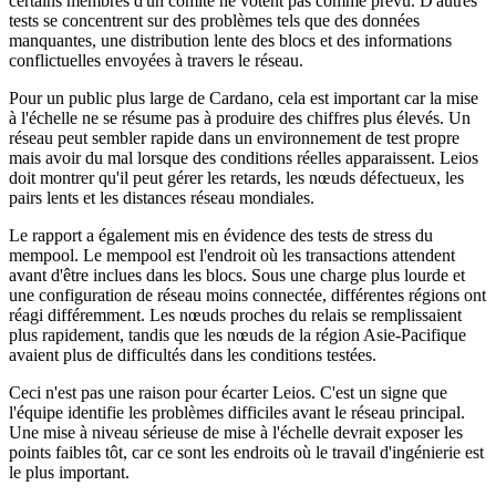
certains membres d'un comité ne votent pas comme prévu. D'autres
tests se concentrent sur des problèmes tels que des données
manquantes, une distribution lente des blocs et des informations
conflictuelles envoyées à travers le réseau.
Pour un public plus large de Cardano, cela est important car la mise
à l'échelle ne se résume pas à produire des chiffres plus élevés. Un
réseau peut sembler rapide dans un environnement de test propre
mais avoir du mal lorsque des conditions réelles apparaissent. Leios
doit montrer qu'il peut gérer les retards, les nœuds défectueux, les
pairs lents et les distances réseau mondiales.
Le rapport a également mis en évidence des tests de stress du
mempool. Le mempool est l'endroit où les transactions attendent
avant d'être inclues dans les blocs. Sous une charge plus lourde et
une configuration de réseau moins connectée, différentes régions ont
réagi différemment. Les nœuds proches du relais se remplissaient
plus rapidement, tandis que les nœuds de la région Asie-Pacifique
avaient plus de difficultés dans les conditions testées.
Ceci n'est pas une raison pour écarter Leios. C'est un signe que
l'équipe identifie les problèmes difficiles avant le réseau principal.
Une mise à niveau sérieuse de mise à l'échelle devrait exposer les
points faibles tôt, car ce sont les endroits où le travail d'ingénierie est
le plus important.