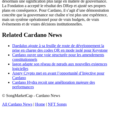
désormais une signification plus large en matière de gouvernance.
La Fondation a accepté le résultat des DRep et ajusté ses propres
plans en conséquence. Pour Cardano, il s’agit d’une démonstration
concrète que la gouvernance sur chaîne n’est plus une expérience,
mais un système opérationnel pour de vrais budgets, de vrais
événements et de vraies décisions institutionnelles.
Related Cardano News
Daedalus ajoute à sa feuille de route de développement la
prise en charge des codes QR en mode isolé pour Keystone
Cardano ouvre une voie structurée pour les amendements
constitutionnels
Iagon adapte son réseau de nœuds aux nouvelles exigences
logicielles
Angry Crypto met en avant l’opportunité d’Injective pour
Cardano
Cardano Hydra reçoit une amélioration majeure des
performances
© SongMarketCap - Cardano News
All Cardano News
|
Home
|
NFT Songs