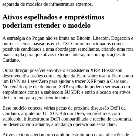
separada de modelos de infraestrutura externos.
Ativos espelhados e empréstimos
poderiam estender o modelo
A estratégia do Pogan não se limita ao Bitcoin. Litecoin, Dogecoin e
outros sistemas baseados em UTXO foram mencionados como
possíveis candidatos a uma abordagem semelhante, criando uma rota
mais ampla para que ativos externos interajam com aplicações de
Cardano.
Outra direção possível envolve o ecossistema XRP. Hoskinson
descreveu discussões com a equipe da Flare sobre usar a Flare como
um DVN na LayerZero para ajudar a trazer XRP para a Cardano.
No cenário que ele delineou, XRP espelhado poderia ser usado em
empréstimos contra a stablecoin $USDR e então alocado em ativos
de Cardano para gerar rendimento.
Esse modelo conecta várias peças da próxima discussão DeFi da
Cardano, arquitetura UTXO, Bitcoin DeFi, empréstimos com
stablecoin, infraestrutura DeFi compartilhada e receita de tesouraria.
Se desenvolvido adiante, a mudança operacional seria clara.
Ativos externos teriam um caminho estruturado para aplicações de