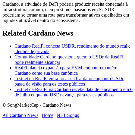
Cardano, a atividade de DeFi poderia produzir receita conectada à
infraestrutura comum, e empréstimos baseados em $USDR
poderiam se tornar uma rota para transformar ativos espelhados em
liquidez utilizável dentro do ecossistema.
Related Cardano News
Cardano RealFi conecta USDR, rendimento do mundo real e
identidade privada
Comunidade Cardano questiona quem o USDr da RealFi
pode realmente alcançar
RealFi planeja expansão para EVM enquanto mantém
Cardano como sua base canônica
Testnet da RealFi entra no ar na Cardano enquanto USDr
passa da visão para os testes públicos
Testnet da RealFi na Cardano recebe data de lançamento em 6
de julho enquanto USDr avança para testes públicos
© SongMarketCap - Cardano News
All Cardano News
|
Home
|
NFT Songs