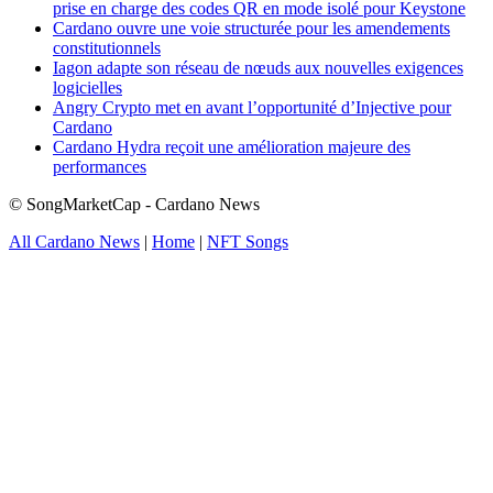
prise en charge des codes QR en mode isolé pour Keystone
Cardano ouvre une voie structurée pour les amendements
constitutionnels
Iagon adapte son réseau de nœuds aux nouvelles exigences
logicielles
Angry Crypto met en avant l’opportunité d’Injective pour
Cardano
Cardano Hydra reçoit une amélioration majeure des
performances
© SongMarketCap - Cardano News
All Cardano News
|
Home
|
NFT Songs