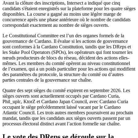
Avant la clôture des inscriptions, Intersect a indiqué que cinq
candidats s'étaient enregistrés sur la plateforme pour les quatre sièges
disponibles. La course a gagné au moins une légère marge de
concurrence après une phase antérieure où le nombre de candidats
correspondait exactement au nombre de sièges ouverts.
Le Constitutional Committee est l’un des organes formels de la
gouvernance de Cardano. Il évalue si les actions de gouvernance
sont conformes à la Cardano Constitution, tandis que les DReps et
les Stake Pool Operators (SPOs), les opérateurs qui font tourner les
nœuds producteurs de blocs du réseau, décident des actions elles-
mêmes. Les membres du comité opèrent au niveau constitutionnel
de l’examen, qui a un poids particulier pour les actions qui modifient
des paramètres du protocole, la structure du comité ou d’autres
parties centrales de la gouvernance sur chaîne.
Quatre des sept sièges du comité expirent en septembre 2026. Les
sièges ouverts sont actuellement occupés par Cardano Curia,
Phil_uplc, KtorZ et Cardano Japan Council, avec Cardano Curia
occupant le siège précédemment laissé vacant par le Cardano
Atlantic Council. Les trois autres membres poursuivent au prochain
mandat, tandis que les candidats aux sièges ouverts passent par un
processus électoral distinct avant l’action formelle sur chaîne.
Le vote des DReps se déroule sur la