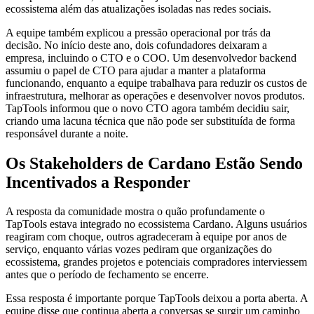
ecossistema além das atualizações isoladas nas redes sociais.
A equipe também explicou a pressão operacional por trás da
decisão. No início deste ano, dois cofundadores deixaram a
empresa, incluindo o CTO e o COO. Um desenvolvedor backend
assumiu o papel de CTO para ajudar a manter a plataforma
funcionando, enquanto a equipe trabalhava para reduzir os custos de
infraestrutura, melhorar as operações e desenvolver novos produtos.
TapTools informou que o novo CTO agora também decidiu sair,
criando uma lacuna técnica que não pode ser substituída de forma
responsável durante a noite.
Os Stakeholders de Cardano Estão Sendo
Incentivados a Responder
A resposta da comunidade mostra o quão profundamente o
TapTools estava integrado no ecossistema Cardano. Alguns usuários
reagiram com choque, outros agradeceram à equipe por anos de
serviço, enquanto várias vozes pediram que organizações do
ecossistema, grandes projetos e potenciais compradores interviessem
antes que o período de fechamento se encerre.
Essa resposta é importante porque TapTools deixou a porta aberta. A
equipe disse que continua aberta a conversas se surgir um caminho