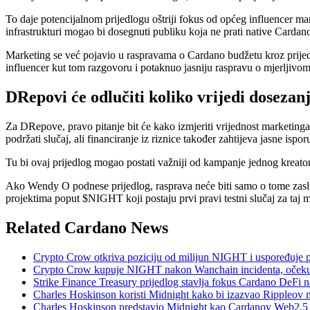
To daje potencijalnom prijedlogu oštriji fokus od općeg influencer mar
infrastrukturi mogao bi dosegnuti publiku koja ne prati native Cardan
Marketing se već pojavio u raspravama o Cardano budžetu kroz prije
influencer kut tom razgovoru i potaknuo jasniju raspravu o mjerljivom 
DRepovi će odlučiti koliko vrijedi dosezan
Za DRepove, pravo pitanje bit će kako izmjeriti vrijednost marketinga u
podržati slučaj, ali financiranje iz riznice također zahtijeva jasne isp
Tu bi ovaj prijedlog mogao postati važniji od kampanje jednog kreatora
Ako Wendy O podnese prijedlog, rasprava neće biti samo o tome zaslužu
projektima poput $NIGHT koji postaju prvi pravi testni slučaj za taj 
Related Cardano News
Crypto Crow otkriva poziciju od milijun NIGHT i uspoređuje 
Crypto Crow kupuje NIGHT nakon Wanchain incidenta, očeku
Strike Finance Treasury prijedlog stavlja fokus Cardano DeFi na
Charles Hoskinson koristi Midnight kako bi izazvao Rippleov m
Charles Hoskinson predstavio Midnight kao Cardanov Web2.5 slo