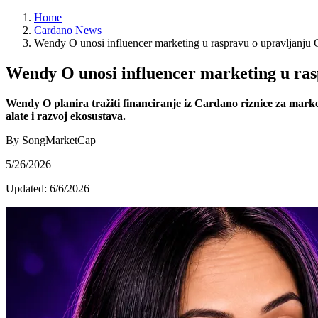
Home
Cardano News
Wendy O unosi influencer marketing u raspravu o upravljanju
Wendy O unosi influencer marketing u ra
Wendy O planira tražiti financiranje iz Cardano riznice za mark
alate i razvoj ekosustava.
By SongMarketCap
5/26/2026
Updated:
6/6/2026