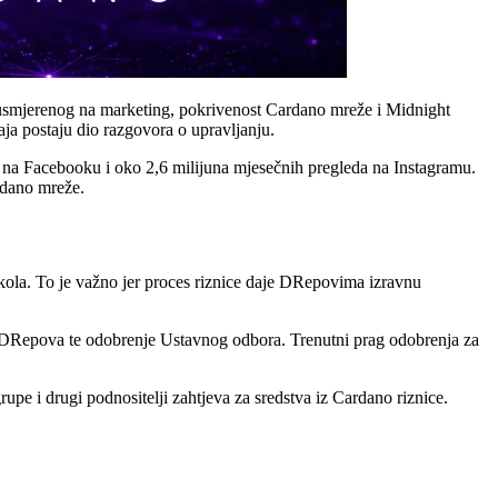
u usmjerenog na marketing, pokrivenost Cardano mreže i Midnight
žaja postaju dio razgovora o upravljanju.
 na Facebooku i oko 2,6 milijuna mjesečnih pregleda na Instagramu.
rdano mreže.
tokola. To je važno jer proces riznice daje DRepovima izravnu
je DRepova te odobrenje Ustavnog odbora. Trenutni prag odobrenja za
upe i drugi podnositelji zahtjeva za sredstva iz Cardano riznice.