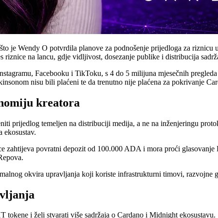
n što je Wendy O potvrdila planove za podnošenje prijedloga za riznic
riznice na lancu, gdje vidljivost, dosezanje publike i distribucija sadr
nstagramu, Facebooku i TikToku, s 4 do 5 milijuna mjesečnih pregleda
kinsonom nisu bili plaćeni te da trenutno nije plaćena za pokrivanje Ca
nomiju kreatora
niti prijedlog temeljen na distribuciji medija, a ne na inženjeringu pro
a ekosustav.
nice zahtijeva povratni depozit od 100.000 ADA i mora proći glasovan
DRepova.
lnog okvira upravljanja koji koriste infrastrukturni timovi, razvojne gr
vljanja
okene i želi stvarati više sadržaja o Cardano i Midnight ekosustavu.