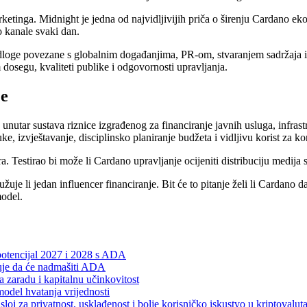
ketinga. Midnight je jedna od najvidljivijih priča o širenju Cardano ek
o kanale svaki dan.
dloge povezane s globalnim događanjima, PR-om, stvaranjem sadržaja 
dosegu, kvaliteti publike i odgovornosti upravljanja.
je
nutar sustava riznice izgrađenog za financiranje javnih usluga, infrastr
oruke, izvještavanje, disciplinsko planiranje budžeta i vidljivu korist za 
. Testirao bi može li Cardano upravljanje ocijeniti distribuciju medija
je li jedan influencer financiranje. Bit će to pitanje želi li Cardano 
model.
potencijal 2027 i 2028 s ADA
je da će nadmašiti ADA
 zaradu i kapitalnu učinkovitost
odel hvatanja vrijednosti
j za privatnost, usklađenost i bolje korisničko iskustvo u kriptovalu