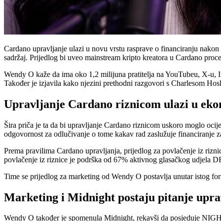
Cardano upravljanje ulazi u novu vrstu rasprave o financiranju nako
sadržaj. Prijedlog bi uveo mainstream kripto kreatora u Cardano proces 
Wendy O kaže da ima oko 1,2 milijuna pratitelja na YouTubeu, X-u, I
Također je izjavila kako njezini prethodni razgovori s Charlesom Hos
Upravljanje Cardano riznicom ulazi u eko
Šira priča je ta da bi upravljanje Cardano riznicom uskoro moglo ocije
odgovornost za odlučivanje o tome kakav rad zaslužuje financiranje z
Prema pravilima Cardano upravljanja, prijedlog za povlačenje iz riz
povlačenje iz riznice je podrška od 67% aktivnog glasačkog udjela 
Time se prijedlog za marketing od Wendy O postavlja unutar istog forma
Marketing i Midnight postaju pitanje upra
Wendy O također je spomenula Midnight, rekavši da posjeduje NIGHT t