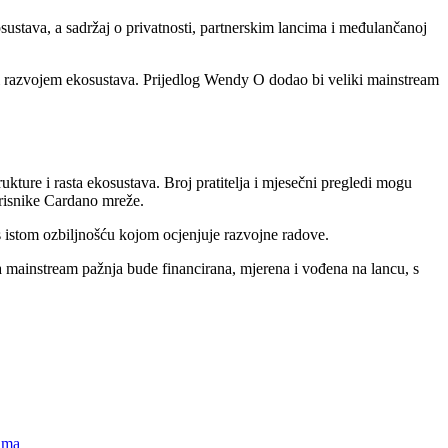
osustava, a sadržaj o privatnosti, partnerskim lancima i međulančanoj
i razvojem ekosustava. Prijedlog Wendy O dodao bi veliki mainstream
ukture i rasta ekosustava. Broj pratitelja i mjesečni pregledi mogu
korisnike Cardano mreže.
 s istom ozbiljnošću kojom ocjenjuje razvojne radove.
da mainstream pažnja bude financirana, mjerena i vođena na lancu, s
tama