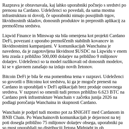
Razprava je obravnavala, kaj lahko uporabniki počnejo s sredstvi po
prenosu na Cardano. Udeleženci so povedali, da sama mostna
infrastruktura ni dovolj, če uporabniki nimajo posojilnih trgov,
likvidnostnih skladov, donosnih produktov in preprostih aplikacij za
premoščena sredstva.
Liqwid Finance in Minswap sta bila omenjena kot projekti Cardano
DeFi, povezani z uporabo premoščenih stabilnih kovancev in
likvidnostnimi kampanjami. V komunikacijah Wanchaina je
navedeno, da je zagotovljena likvidnost $USDC na Liqwidu v enem
letu zrasla z približno 500,000 dolarjev na približno 9 milijonov
dolarjev. Udeleženci so ta model razlikovali od donosnih modelov,
ki se v glavnem zanašajo na izdajo novih žetonov.
Bitcoin DeFi je bila še ena pomembna tema v razpravi. Udeleženci
so govorili o Bitcoinu kot sredstvu, ki ga je mogoče prenesti na
Cardano in uporabljati v DeFi aplikacijah brez prodaje osnovnega
sredstva. V razpravi so omenili tudi prenos približno 6.623 BTC na
Cardano prek infrastrukture Wanchain v začetku junija 2026 na
podlagi poročanja Wanchaina in skupnosti Cardano.
Wanchain je podprl tudi mostno pot za $NIGHT med Cardanom in
BNB Chain. Po Wanchainovih komunikacijah je dejavnost na tej
poti dosegla približno 75 milijonov dolarjev obsega, uporabniki pa
so most uporabljali po distribuciji žetona Midnight in ob