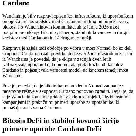
Cardano
Wanchain je bil v razpravi opisan kot infrastruktura, ki uporabnikom
omogoča prenos sredstev med Cardanom in drugimi omrežji verig
blokov. Po Wanchainovih komunikacijah iz junija 2026 most
podpira premikanje Bitcoina, Etherja, stabilnih kovancev in drugih
sredstev med Cardanom in 14 drugimi omrežji.
Razprava je zajela tudi obdobje po vdoru v most Nomad, ko so deli
skupnosti Cardano ostali previdni do čezverižne infrastrukture. Liam
iz Wanchaina je povedal, da je ekipa v zadnjih dveh letih
izobraževala uporabnike, komunicirala prek družbenih kanalov
Cardano in pojasnjevala varnostni model, na katerem temelji most
Wanchain.
Pete je povedal, da je bilo treba po incidentu Nomad zaupanje v
mostovne rešitve v skupnosti Cardano ponovno zgraditi. Dejal je, da
si je Wanchain zaupanje pridobil z delom s projekti, likvidnostnimi
kampanjami in praktičnimi primeri uporabe za uporabnike, ki
prenašajo sredstva na Cardano.
Bitcoin DeFi in stabilni kovanci širijo
primere uporabe Cardano DeFi