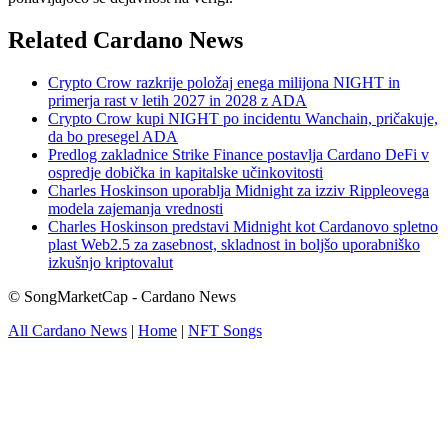
Related Cardano News
Crypto Crow razkrije položaj enega milijona NIGHT in
primerja rast v letih 2027 in 2028 z ADA
Crypto Crow kupi NIGHT po incidentu Wanchain, pričakuje,
da bo presegel ADA
Predlog zakladnice Strike Finance postavlja Cardano DeFi v
ospredje dobička in kapitalske učinkovitosti
Charles Hoskinson uporablja Midnight za izziv Rippleovega
modela zajemanja vrednosti
Charles Hoskinson predstavi Midnight kot Cardanovo spletno
plast Web2.5 za zasebnost, skladnost in boljšo uporabniško
izkušnjo kriptovalut
© SongMarketCap - Cardano News
All Cardano News
|
Home
|
NFT Songs