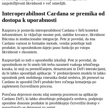
razpoložljivosti likvidnosti v več omrežjih.
Interoperabilnost Cardana se premika od
dostopa k uporabnosti
Razprava je postavila interoperabilnost Cardana v širši kontekst
infrastrukture, ki vključuje mostne poti, stabilne kovance, likvidnost
Bitcoina in institucionalne integracije. Pete je povedal, da ima
Cardano varnost in formalne metode, vendar potrebuje tudi
produkte, ki uporabnikom dajejo jasno funkcijo po vstopu
likvidnosti v ekosistem.
Razpravljali so tudi o uporabniški izkušnji. Pete je povedal, da
uporabnikom ne bi smelo biti treba razumeti vsakega tehničnega
koraka, ki stoji za premoščanjem, denarnicami in DeFi interakcijami,
da bi lahko uporabljali aplikacije. V predstavljenem modelu bi lahko
uporabnik prek mobilnega vmesnika dodal sredstva, jih prenesel na
Cardano in uporabil DeFi produkt brez ročnega krmarjenja po
zapletenem čezverižnem procesu.
Poročana dejavnost mostu zdaj usmerja pozornost na aplikacije
Cardano DeFi, ki lahko absorbirajo prihajajoča sredstva, podpirajo
uporabne donosne produkte in preoblikujejo čezverižni dostop v
ponavljajočo se dejavnost na verigi.