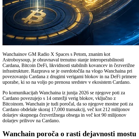
Wanchainov GM Radio X Spaces s Petom, znanim kot
Astroboysoup, je obravnaval trenutno stanje interoperabilnosti
Cardana, Bitcoin DeFi, likvidnosti stabilnih kovancev in čezverižne
infrastrukture. Razprava se je osredotočila na vlogo Wanchaina pri
povezovanju Cardana z drugimi verigami blokov in na DeFi primere
uporabe, ki so na voljo po prenosu sredstev v ekosistem Cardano.
Po komunikacijah Wanchaina iz junija 2026 se njegove poti za
Cardano povezujejo s 14 omrežji verig blokov, vključno z
Bitcoinom. Wanchain je tudi poročal, da so njegove mostne poti za
Cardano obdelale skoraj 17,000 transakcij, več kot 212 milijonov
dolarjev skupnega čezverižnega obsega in več kot 90 milijonov
dolarjev prilivov na Cardano.
Wanchain poroča o rasti dejavnosti mostu