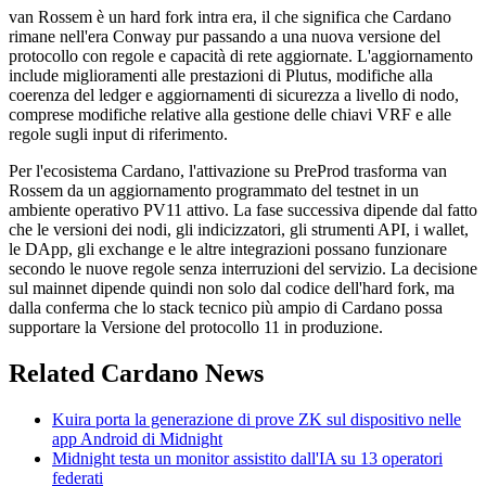
van Rossem è un hard fork intra era, il che significa che Cardano
rimane nell'era Conway pur passando a una nuova versione del
protocollo con regole e capacità di rete aggiornate. L'aggiornamento
include miglioramenti alle prestazioni di Plutus, modifiche alla
coerenza del ledger e aggiornamenti di sicurezza a livello di nodo,
comprese modifiche relative alla gestione delle chiavi VRF e alle
regole sugli input di riferimento.
Per l'ecosistema Cardano, l'attivazione su PreProd trasforma van
Rossem da un aggiornamento programmato del testnet in un
ambiente operativo PV11 attivo. La fase successiva dipende dal fatto
che le versioni dei nodi, gli indicizzatori, gli strumenti API, i wallet,
le DApp, gli exchange e le altre integrazioni possano funzionare
secondo le nuove regole senza interruzioni del servizio. La decisione
sul mainnet dipende quindi non solo dal codice dell'hard fork, ma
dalla conferma che lo stack tecnico più ampio di Cardano possa
supportare la Versione del protocollo 11 in produzione.
Related Cardano News
Kuira porta la generazione di prove ZK sul dispositivo nelle
app Android di Midnight
Midnight testa un monitor assistito dall'IA su 13 operatori
federati