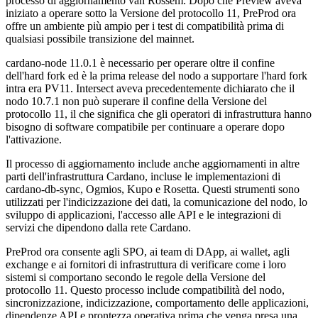
processo di aggiornamento van Rossem. Dopo che Preview aveva
iniziato a operare sotto la Versione del protocollo 11, PreProd ora
offre un ambiente più ampio per i test di compatibilità prima di
qualsiasi possibile transizione del mainnet.
cardano-node 11.0.1 è necessario per operare oltre il confine
dell'hard fork ed è la prima release del nodo a supportare l'hard fork
intra era PV11. Intersect aveva precedentemente dichiarato che il
nodo 10.7.1 non può superare il confine della Versione del
protocollo 11, il che significa che gli operatori di infrastruttura hanno
bisogno di software compatibile per continuare a operare dopo
l'attivazione.
Il processo di aggiornamento include anche aggiornamenti in altre
parti dell'infrastruttura Cardano, incluse le implementazioni di
cardano-db-sync, Ogmios, Kupo e Rosetta. Questi strumenti sono
utilizzati per l'indicizzazione dei dati, la comunicazione del nodo, lo
sviluppo di applicazioni, l'accesso alle API e le integrazioni di
servizi che dipendono dalla rete Cardano.
PreProd ora consente agli SPO, ai team di DApp, ai wallet, agli
exchange e ai fornitori di infrastruttura di verificare come i loro
sistemi si comportano secondo le regole della Versione del
protocollo 11. Questo processo include compatibilità del nodo,
sincronizzazione, indicizzazione, comportamento delle applicazioni,
dipendenze API e prontezza operativa prima che venga presa una