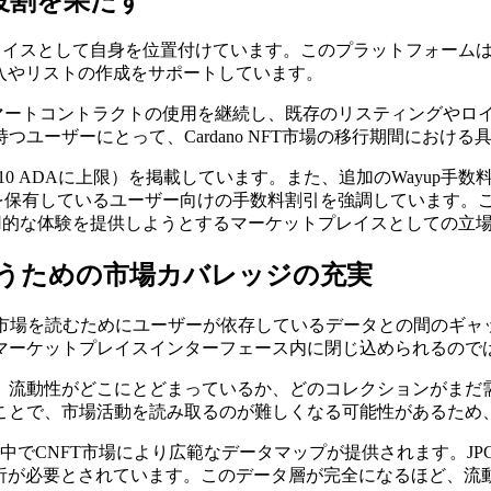
な役割を果たす
マーケットプレイスとして自身を位置付けています。このプラットフォ
入やリストの作成をサポートしています。
oreのスマートコントラクトの使用を継続し、既存のリスティング
を持つユーザーにとって、Cardano NFT市場の移行期間にお
10 ADAに上限）を掲載しています。また、追加のWayup手
などの特定のNFTを保有しているユーザー向けの手数料割引を強調してい
用的な体験を提供しようとするマーケットプレイスとしての立
追うための市場カバレッジの充実
ano NFT市場を読むためにユーザーが依存しているデータとの間
マーケットプレイスインターフェース内に閉じ込められるので
動性がどこにとどまっているか、どのコレクションがまだ需要を
ことで、市場活動を読み取るのが難しくなる可能性があるため
る中でCNFT市場により広範なデータマップが提供されます。JPG 
分析が必要とされています。このデータ層が完全になるほど、流