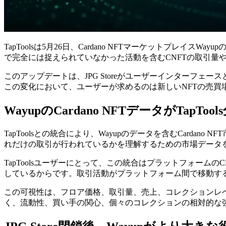
TapToolsは5月26日、Cardano NFTマーケットプ
で完全には捉えられていなかった活動を含むCNFTの取引量
このアップデートは、JPG Storeがユーザーインターフェ
この変化において、ユーザーが求めるのは新しいNFTの売
WayupのCardano NFTデータがTapTo
TapToolsとの統合により、Wayupのデータを含むCar
れだけの取引が行われているかを理解するための市場データ
TapToolsユーザーにとって、この統合はプラットフォー
しているからです。取引活動がプラットフォーム間で移動す
この可視性は、フロア価格、取引量、売上、コレクションレ
く、流動性、買い手の関心、個々のコレクションの相対的な