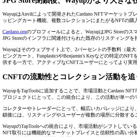
JPG Store閉鎖後、Wayupがより大き
WayupはAnvilによって開発されたCardano NFT
ッピングカート機能、複数コレクションにまたがるNFTの購
Cardano.org
のプロフィールによると、WayupはJPG St
JPG Storeのインフラに関連付けられた既存のリスティング
Wayupはそのウェブサイト上で、2パーセントの手数料（最大
ピングカート、FunplasticsやBenjamin’s Key
供する一方で、アクティブなCNFTユーザーにとってより実
CNFTの流動性とコレクション活動を
WayupをTapToolsに追加することで、市場活動とCard
プロジェクトにとって、この統合により、この活動が単一の
コレクターやトレーダーにとって、幅広いカバレッジにより、流
鎖後には、リスティングやユーザーが複数の場所に分散する
WayupのTapToolsへの統合により、市場活動がシフトしてい
NFT取引には機能的なマーケットプレイスと信頼性の高い