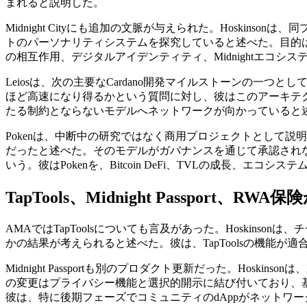
まれると説明した。
Midnight Cityにも追加の文脈が与えられた。Hoskinso
トのパーソナリティシステムを探究していると述べた。目的は、
の相互作用、デジタルアイデンティティ、Midnightエコ
Leiosは、次の主要なCardano開発マイルストーンの一つとして
ほど高速になり得るかという質問に対し、彼はこのアーキテ
たる制約とならないモデルへネットワークが向かっていると
Pokenは、中断中の研究ではなく商用プロジェクトとして説明さ
だったと述べた。そのモデルがガバナンスを通じて承認されな
いう。彼はPokenを、Bitcoin DeFi、TVLの成長、
TapTools、Midnight Passport
AMAではTapToolsについても言及があった。Hoskins
かの結果が考えられると述べた。彼は、TapToolsの機能が適合
Midnight Passportも別のプロダクト更新だった。Hoskins
の変更はプライバシー機能と選択的開示に結び付いており、
彼は、特に後期フェーズでコミュニティのdAppがネットワーク