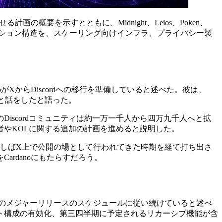
る計画の概要を示すとともに、Midnight、Leios、Poken、
コミュニケーション構造を、スケーリング向けインフラ、プライバシー製
がXからDiscordへの移行を準備していると述べた。彼は、
験者と話をしたと語った。
ightのDiscordコミュニティは約一万一千人から四万九千人へと拡
やKOLに関する追加の計画を進めると説明した。
がしばしばX上で公開の場として行われてきた時期を経て打ち出さ
rdanoにもたらすだろう。
月ごとのメジャーリリースのスケジュールに従い続けていると述べ
ト構成の有効化、第三四半期に予定されるリカーシブ機能が含