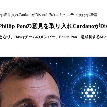
意見を取り入れCardanoがDiscordでのコミュニティ強化を準備
illip Ponの意見を取り入れCardano
Hoskyチームのメンバー、Phillip Pon、急成長するMidni