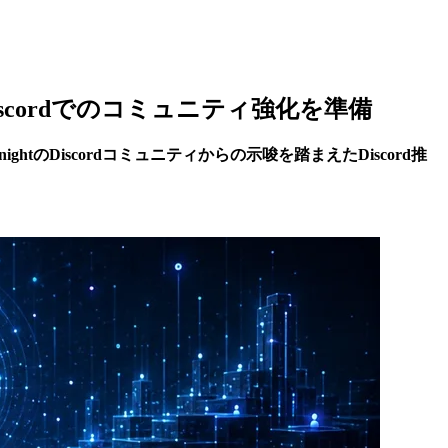
がDiscordでのコミュニティ強化を準備
ghtのDiscordコミュニティからの示唆を踏まえたDiscord推