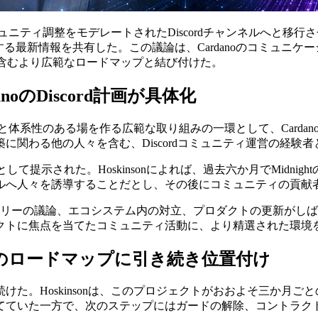
noのコミュニティ調整をモデレートされたDiscordチャンネルへと移行させ
ユースケースに関する最新情報を共有した。この議論は、Cardanoの
ョンを含むより広範なロードマップと結び付けた。
danoのDiscord計画が具体化
ンと体系性のある場を作る広範な取り組みの一環として、Cardano
ニティ構築に関わる他の人々を含む、Discordコミュニティ運営の経
の参照例として提示された。Hoskinsonによれば、過去六か月でMidn
ルへ人々を誘導することだとし、その後にコミュニティの貢献者
、トレジャリーの議論、エコシステム内の対立、プロダクトの更新
トに焦点を当てたコミュニティ活動に、より精選された環境をCa
danoの夏のロードマップに引き続き位置付け
あり続けた。Hoskinsonは、このプロジェクトがおおよそ三か
てていた一方で、次のステップにはガードの解除、コントラク