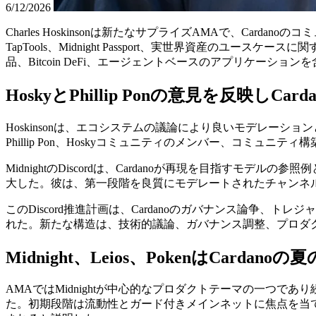
6/12/2026
Charles Hoskinsonは新たなサプライズAMAで、Carda
TapTools、Midnight Passport、実世界資産の
品、Bitcoin DeFi、エージェントベースのアプリケーシ
HoskyとPhillip Ponの意見を反映しCar
Hoskinsonは、エコシステムの議論により良いモデレーショ
Phillip Pon、Hoskyコミュニティのメンバー、コミュ
MidnightのDiscordは、Cardanoが再現を目指すモデル
大した。彼は、第一段階を良質にモデレートされたチャンネ
このDiscord推進計画は、Cardanoのガバナンス論争
れた。新たな構造は、技術的議論、ガバナンス調整、プロダク
Midnight、Leios、PokenはCar
AMAではMidnightが中心的なプロダクトテーマの一つで
た。初期段階は流動性とガード付きメインネットに焦点を当