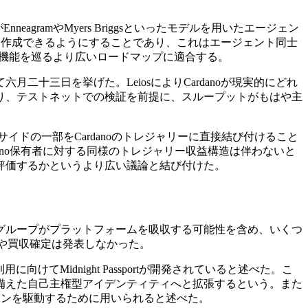
eagramやMyers Briggsといったモデルを用いたエージェン
ントを作成できるようにすることであり、これはエージェント同士
ング機能を巡るより広いロードマップに適合する。
て六月二十三日を挙げた。LeiosによりCardanoが現実的にどれ
り、テストネットでの検証を前提に、スループットがもはや主
プサイドの一部をCardanoのトレジャリーに直接結び付けること
ano保有者に対する同様のトレジャリー収益構造は伴わないと
のように評価するかというより広い議論と結び付けた。
おり、別のグループがプラットフォームを吸収する可能性を含め、いくつ
終合意や買収確定は発表しなかった。
利用に向けてMidnight Passportが開発されていると述べた。こ
備えた自己主権型アイデンティティへと拡張するという。また
ションを駆動するために用いられると述べた。