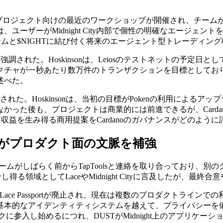
nは、同プロジェクト向けの最近のワークショップが開催され、チームがEnn
ユーザーがMidnight City内部で個性の明確なエージェ
システムと$NIGHTに結び付く将来のエージェント型トレーディ
強調された。Hoskinsonは、Leiosのテストネットの予定日とし
クチャが一秒あたり数万件のトランザクションを目標としてお
述べた。
れた。Hoskinsonは、当初の目標がPokenの利用によるアッ
かった後も、プロジェクトは商業的には前進できるが、Card
エコシステム収益を生み得る商用提案をCardanoのガバナンスがど
、RWA保険がプロダクト面の文脈を補強
onは、チームがしばらく前からTapToolsと連絡を取り合って
し得る領域としてLaceやMidnight Cityに言及したが、最
onは、Lace Passportが廃止され、現在は複数のプロダクトラインでの
基本的なアイデンティティシステムを越えて、プライバシーを
に参入し始めるにつれ、DUSTがMidnight上のアプリケー