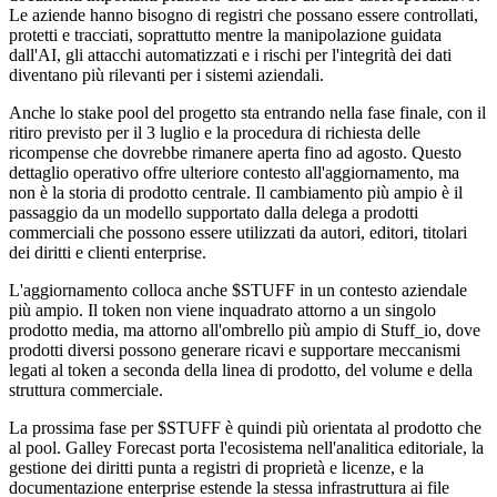
Le aziende hanno bisogno di registri che possano essere controllati,
protetti e tracciati, soprattutto mentre la manipolazione guidata
dall'AI, gli attacchi automatizzati e i rischi per l'integrità dei dati
diventano più rilevanti per i sistemi aziendali.
Anche lo stake pool del progetto sta entrando nella fase finale, con il
ritiro previsto per il 3 luglio e la procedura di richiesta delle
ricompense che dovrebbe rimanere aperta fino ad agosto. Questo
dettaglio operativo offre ulteriore contesto all'aggiornamento, ma
non è la storia di prodotto centrale. Il cambiamento più ampio è il
passaggio da un modello supportato dalla delega a prodotti
commerciali che possono essere utilizzati da autori, editori, titolari
dei diritti e clienti enterprise.
L'aggiornamento colloca anche $STUFF in un contesto aziendale
più ampio. Il token non viene inquadrato attorno a un singolo
prodotto media, ma attorno all'ombrello più ampio di Stuff_io, dove
prodotti diversi possono generare ricavi e supportare meccanismi
legati al token a seconda della linea di prodotto, del volume e della
struttura commerciale.
La prossima fase per $STUFF è quindi più orientata al prodotto che
al pool. Galley Forecast porta l'ecosistema nell'analitica editoriale, la
gestione dei diritti punta a registri di proprietà e licenze, e la
documentazione enterprise estende la stessa infrastruttura ai file