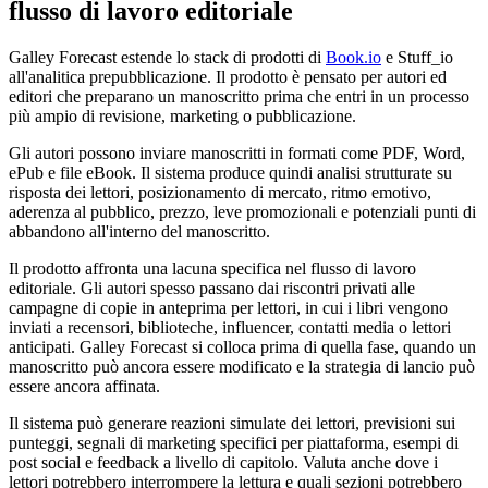
flusso di lavoro editoriale
Galley Forecast estende lo stack di prodotti di
Book.io
e Stuff_io
all'analitica prepubblicazione. Il prodotto è pensato per autori ed
editori che preparano un manoscritto prima che entri in un processo
più ampio di revisione, marketing o pubblicazione.
Gli autori possono inviare manoscritti in formati come PDF, Word,
ePub e file eBook. Il sistema produce quindi analisi strutturate su
risposta dei lettori, posizionamento di mercato, ritmo emotivo,
aderenza al pubblico, prezzo, leve promozionali e potenziali punti di
abbandono all'interno del manoscritto.
Il prodotto affronta una lacuna specifica nel flusso di lavoro
editoriale. Gli autori spesso passano dai riscontri privati alle
campagne di copie in anteprima per lettori, in cui i libri vengono
inviati a recensori, biblioteche, influencer, contatti media o lettori
anticipati. Galley Forecast si colloca prima di quella fase, quando un
manoscritto può ancora essere modificato e la strategia di lancio può
essere ancora affinata.
Il sistema può generare reazioni simulate dei lettori, previsioni sui
punteggi, segnali di marketing specifici per piattaforma, esempi di
post social e feedback a livello di capitolo. Valuta anche dove i
lettori potrebbero interrompere la lettura e quali sezioni potrebbero