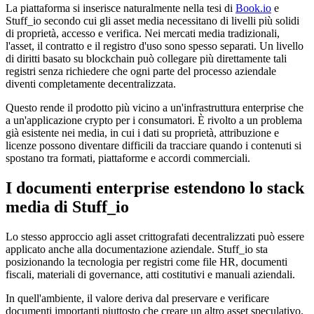
La piattaforma si inserisce naturalmente nella tesi di
Book.io
e
Stuff_io secondo cui gli asset media necessitano di livelli più solidi
di proprietà, accesso e verifica. Nei mercati media tradizionali,
l'asset, il contratto e il registro d'uso sono spesso separati. Un livello
di diritti basato su blockchain può collegare più direttamente tali
registri senza richiedere che ogni parte del processo aziendale
diventi completamente decentralizzata.
Questo rende il prodotto più vicino a un'infrastruttura enterprise che
a un'applicazione crypto per i consumatori. È rivolto a un problema
già esistente nei media, in cui i dati su proprietà, attribuzione e
licenze possono diventare difficili da tracciare quando i contenuti si
spostano tra formati, piattaforme e accordi commerciali.
I documenti enterprise estendono lo stack
media di Stuff_io
Lo stesso approccio agli asset crittografati decentralizzati può essere
applicato anche alla documentazione aziendale. Stuff_io sta
posizionando la tecnologia per registri come file HR, documenti
fiscali, materiali di governance, atti costitutivi e manuali aziendali.
In quell'ambiente, il valore deriva dal preservare e verificare
documenti importanti piuttosto che creare un altro asset speculativo.