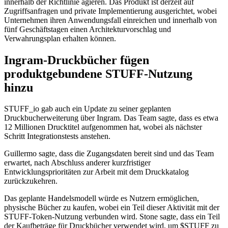
innerhalb der Richtlinie agieren. Das Produkt ist derzeit auf
Zugriffsanfragen und private Implementierung ausgerichtet, wobei
Unternehmen ihren Anwendungsfall einreichen und innerhalb von
fünf Geschäftstagen einen Architekturvorschlag und
Verwahrungsplan erhalten können.
Ingram-Druckbücher fügen
produktgebundene STUFF-Nutzung
hinzu
STUFF_io gab auch ein Update zu seiner geplanten
Druckbucherweiterung über Ingram. Das Team sagte, dass es etwa
12 Millionen Drucktitel aufgenommen hat, wobei als nächster
Schritt Integrationstests anstehen.
Guillermo sagte, dass die Zugangsdaten bereit sind und das Team
erwartet, nach Abschluss anderer kurzfristiger
Entwicklungsprioritäten zur Arbeit mit dem Druckkatalog
zurückzukehren.
Das geplante Handelsmodell würde es Nutzern ermöglichen,
physische Bücher zu kaufen, wobei ein Teil dieser Aktivität mit der
STUFF-Token-Nutzung verbunden wird. Stone sagte, dass ein Teil
der Kaufbeträge für Druckbücher verwendet wird, um $STUFF zu