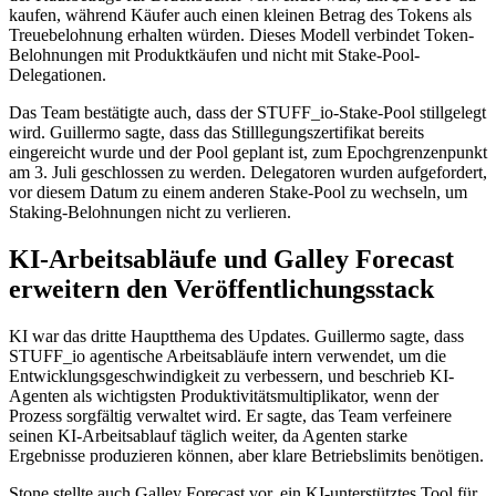
kaufen, während Käufer auch einen kleinen Betrag des Tokens als
Treuebelohnung erhalten würden. Dieses Modell verbindet Token-
Belohnungen mit Produktkäufen und nicht mit Stake-Pool-
Delegationen.
Das Team bestätigte auch, dass der STUFF_io-Stake-Pool stillgelegt
wird. Guillermo sagte, dass das Stilllegungszertifikat bereits
eingereicht wurde und der Pool geplant ist, zum Epochgrenzenpunkt
am 3. Juli geschlossen zu werden. Delegatoren wurden aufgefordert,
vor diesem Datum zu einem anderen Stake-Pool zu wechseln, um
Staking-Belohnungen nicht zu verlieren.
KI-Arbeitsabläufe und Galley Forecast
erweitern den Veröffentlichungsstack
KI war das dritte Hauptthema des Updates. Guillermo sagte, dass
STUFF_io agentische Arbeitsabläufe intern verwendet, um die
Entwicklungsgeschwindigkeit zu verbessern, und beschrieb KI-
Agenten als wichtigsten Produktivitätsmultiplikator, wenn der
Prozess sorgfältig verwaltet wird. Er sagte, das Team verfeinere
seinen KI-Arbeitsablauf täglich weiter, da Agenten starke
Ergebnisse produzieren können, aber klare Betriebslimits benötigen.
Stone stellte auch Galley Forecast vor, ein KI-unterstütztes Tool für