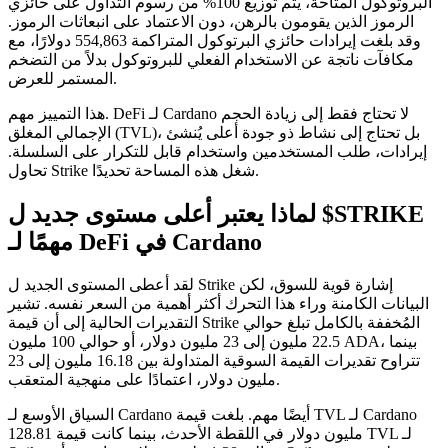
البروتوكول المتاحة، يتم توزيع 100% من رسوم التداول على حائزي
الرموز الذين يقومون بالرهن، دون الاعتماد على انبعاثات الرموز.
وقد بلغت إيرادات حائزي البرتوكول المتراكمة 554,863 دولارًا، مع
مكافآت ناتجة عن الاستخدام الفعلي للبروتوكول بدلاً من التضخم
المستمر للعرض.
هذا التمييز مهم. DeFi لـ Cardano لا تحتاج فقط إلى زيادة الحجم
الإجمالي المغلق (TVL)، بل تحتاج إلى نشاط ذو جودة أعلى يُنشئ
إيرادات، طلب المستخدمين واستخدام قابل للتكرار على السلسلة.
تحاول Strike شغل هذه المساحة تحديدًا.
لماذا يعتبر أعلى مستوى جديد ل $STRIKE
مهمًا لـ DeFi في Cardano
لقد أعطى المستوى الجديد ل Strike إشارة قوية للسوق، لكن
البيانات الكامنة وراء هذا التحرك أكثر أهمية من السعر نفسه. تشير
التقديرات الحالية إلى أن قيمة Strike المُخففة بالكامل تبلغ حوالي
22.5 مليون إلى 23 مليون دولار، أو حوالي 100 مليون ADA، بينما
تتراوح تقديرات القيمة السوقية المتداولة بين 16.18 مليون إلى 23
مليون دولار، اعتمادًا على منهجية المتعقب.
السياق الأوسع لـ Cardano أيضًا مهم. بلغت قيمة TVL لـ Cardano
128.81 مليون دولار في اللقطة الأحدث، بينما كانت قيمة TVL لـ