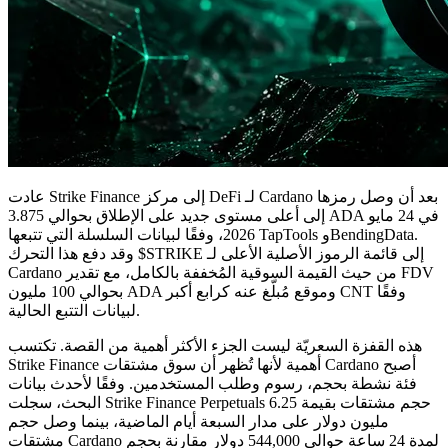
عادت Strike Finance إلى مركز DeFi لـ Cardano بعد أن وصل رمزها
إلى أعلى مستوى جديد على الإطلاق بحوالي 3.875 ADA في 24 مايو
2026، وفقًا لبيانات السلسلة التي تتبعها TapTools وBendingData.
وقد دفع هذا التحرك $STRIKE إلى قائمة الرموز الأصلية الأعلى لـ
Cardano من حيث القيمة السوقية المُخففة بالكامل، مع تقدير FDV
بحوالي 100 مليون ADA وموقع مُبلّغ عنه كرابع أكبر CNT وفقًا
لبيانات التتبع الحالية.
هذه القفزة السعريّة ليست الجزء الأكثر أهمية من القصة. تكتسب
Strike Finance أهمية لأنها تُظهر أن سوق مشتقات Cardano أصبح
فئة نشطة بحجم، رسوم وطلب المستخدمين. وفقًا لأحدث بيانات
البحث، سجلت Strike Finance Perpetuals حجم مشتقات بقيمة 6.25
مليون دولار على مدار السبعة أيام الماضية، بينما وصل حجم
مشتقات Cardano لمدة 24 ساعة حوالي 544,000 دولار مقارنة بحجم