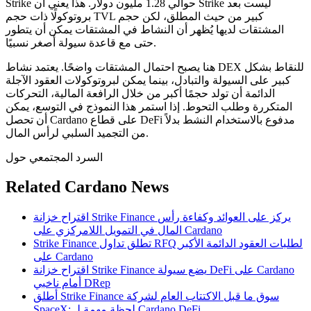
Strike حوالي 1.28 مليون دولار. هذا يعني أن Strike ليست بعد
بروتوكولًا ذات حجم TVL كبير من حيث المطلق، لكن حجم
المشتقات لديها يُظهر أن النشاط في المشتقات يمكن أن يتطور
حتى مع قاعدة سيولة أصغر نسبيًا.
هنا يصبح احتمال المشتقات واضحًا. يعتمد نشاط DEX للنقاط بشكل
كبير على السيولة والتبادل، بينما يمكن لبروتوكولات العقود الآجلة
الدائمة أن تولد حجمًا أكبر من خلال الرافعة المالية، التحركات
المتكررة وطلب التحوط. إذا استمر هذا النموذج في التوسع، يمكن
أن تحصل Cardano على قطاع DeFi مدفوع بالاستخدام النشط بدلاً
من التجميد السلبي لرأس المال.
السرد المجتمعي حول
Related Cardano News
اقتراح خزانة Strike Finance يركز على العوائد وكفاءة رأس
المال في التمويل اللامركزي على Cardano
Strike Finance تطلق تداول RFQ لطلبات العقود الدائمة الأكبر
على Cardano
اقتراح خزانة Strike Finance يضع سيولة DeFi على Cardano
أمام ناخبي DRep
أطلق Strike Finance سوق ما قبل الاكتتاب العام لشركة
SpaceX: لحظة مهمة لـ Cardano DeFi