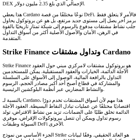
DEX الإجمالي الذي بلغ 2.35 مليون دولار.
هذا يعطي Cardano نوعًا مختلفًا من قصة DeFi. فالأمر لا يتعلق فقط
برمز آخر يصل إلى مستوى جديد مرتفع، بل هو عن بروتوكول يحاول
جلب نشاط مشتقات مدفوع بالرسوم إلى شبكة تمتاز تاريخيًا بالقوة
في الرهن، الأمان والأصول الأصلية أكثر من أسواق التداول
المتقدمة.
Strike Finance وتداول مشتقات Cardano
Strike Finance هو بروتوكول مشتقات لامركزي مبني حول العقود
الآجلة الدائمة، الخيارات والعقود المستقبلية. يمكن للمستخدمين
التداول بالرافعة المالية، الوصول إلى الأسواق على السلسلة
والمشاركة في قطاع أصبح أحد أكبر مصادر الحجم، الرسوم
والنشاط المضاربي عبر أنظمة البلوكشين الرئيسية.
بالنسبة لـ Cardano، هذا مهم لأن أسواق المشتقات تخدم دورًا
اقتصاديًا مختلفًا عن عمليات تبادل النقاط البسيطة. العقود الآجلة
الدائمة تخلق طلبًا على الضمانات، تزيد من نشاط الاقتراض، تولد
رسوم تداول ويمكن أن تتصل ببروتوكولات الإقراض، موفري
السيولة وطبقات DeFi الأخرى.
الجزء الأساسي من نموذج Strike هو العائد الحقيقي. وفقًا لبيانات