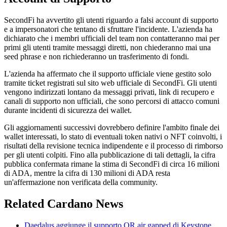
SecondFi ha avvertito gli utenti riguardo a falsi account di supporto
e a impersonatori che tentano di sfruttare l'incidente. L'azienda ha
dichiarato che i membri ufficiali del team non contatteranno mai per
primi gli utenti tramite messaggi diretti, non chiederanno mai una
seed phrase e non richiederanno un trasferimento di fondi.
L'azienda ha affermato che il supporto ufficiale viene gestito solo
tramite ticket registrati sul sito web ufficiale di SecondFi. Gli utenti
vengono indirizzati lontano da messaggi privati, link di recupero e
canali di supporto non ufficiali, che sono percorsi di attacco comuni
durante incidenti di sicurezza dei wallet.
Gli aggiornamenti successivi dovrebbero definire l'ambito finale dei
wallet interessati, lo stato di eventuali token nativi o NFT coinvolti, i
risultati della revisione tecnica indipendente e il processo di rimborso
per gli utenti colpiti. Fino alla pubblicazione di tali dettagli, la cifra
pubblica confermata rimane la stima di SecondFi di circa 16 milioni
di ADA, mentre la cifra di 130 milioni di ADA resta
un'affermazione non verificata della community.
Related Cardano News
Daedalus aggiunge il supporto QR air gapped di Keystone