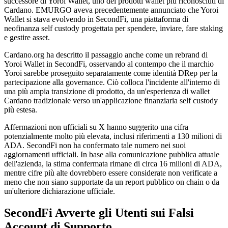
successore di Yoroi Wallet, uno dei prodotti wallet più riconosciuti di
Cardano. EMURGO aveva precedentemente annunciato che Yoroi
Wallet si stava evolvendo in SecondFi, una piattaforma di
neofinanza self custody progettata per spendere, inviare, fare staking
e gestire asset.
Cardano.org ha descritto il passaggio anche come un rebrand di
Yoroi Wallet in SecondFi, osservando al contempo che il marchio
Yoroi sarebbe proseguito separatamente come identità DRep per la
partecipazione alla governance. Ciò colloca l'incidente all'interno di
una più ampia transizione di prodotto, da un'esperienza di wallet
Cardano tradizionale verso un'applicazione finanziaria self custody
più estesa.
Affermazioni non ufficiali su X hanno suggerito una cifra
potenzialmente molto più elevata, inclusi riferimenti a 130 milioni di
ADA. SecondFi non ha confermato tale numero nei suoi
aggiornamenti ufficiali. In base alla comunicazione pubblica attuale
dell'azienda, la stima confermata rimane di circa 16 milioni di ADA,
mentre cifre più alte dovrebbero essere considerate non verificate a
meno che non siano supportate da un report pubblico on chain o da
un'ulteriore dichiarazione ufficiale.
SecondFi Avverte gli Utenti sui Falsi
Account di Supporto