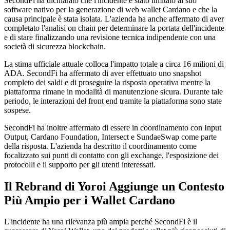
SecondFi ha dichiarato che l'incidente è stato limitato al suo
software nativo per la generazione di web wallet Cardano e che la
causa principale è stata isolata. L'azienda ha anche affermato di aver
completato l'analisi on chain per determinare la portata dell'incidente
e di stare finalizzando una revisione tecnica indipendente con una
società di sicurezza blockchain.
La stima ufficiale attuale colloca l'impatto totale a circa 16 milioni di
ADA. SecondFi ha affermato di aver effettuato uno snapshot
completo dei saldi e di proseguire la risposta operativa mentre la
piattaforma rimane in modalità di manutenzione sicura. Durante tale
periodo, le interazioni del front end tramite la piattaforma sono state
sospese.
SecondFi ha inoltre affermato di essere in coordinamento con Input
Output, Cardano Foundation, Intersect e SundaeSwap come parte
della risposta. L'azienda ha descritto il coordinamento come
focalizzato sui punti di contatto con gli exchange, l'esposizione dei
protocolli e il supporto per gli utenti interessati.
Il Rebrand di Yoroi Aggiunge un Contesto
Più Ampio per i Wallet Cardano
L'incidente ha una rilevanza più ampia perché SecondFi è il