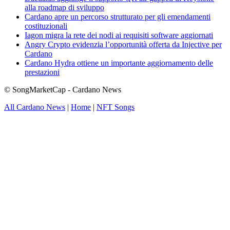
alla roadmap di sviluppo
Cardano apre un percorso strutturato per gli emendamenti
costituzionali
Iagon migra la rete dei nodi ai requisiti software aggiornati
Angry Crypto evidenzia l’opportunità offerta da Injective per
Cardano
Cardano Hydra ottiene un importante aggiornamento delle
prestazioni
© SongMarketCap - Cardano News
All Cardano News
|
Home
|
NFT Songs