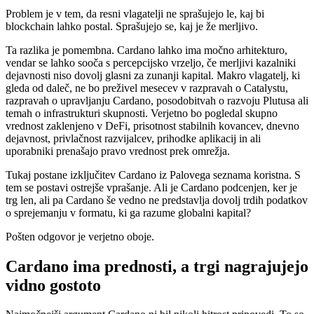
Problem je v tem, da resni vlagatelji ne sprašujejo le, kaj bi
blockchain lahko postal. Sprašujejo se, kaj je že merljivo.
Ta razlika je pomembna. Cardano lahko ima močno arhitekturo,
vendar se lahko sooča s percepcijsko vrzeljo, če merljivi kazalniki
dejavnosti niso dovolj glasni za zunanji kapital. Makro vlagatelj, ki
gleda od daleč, ne bo preživel mesecev v razpravah o Catalystu,
razpravah o upravljanju Cardano, posodobitvah o razvoju Plutusa ali
temah o infrastrukturi skupnosti. Verjetno bo pogledal skupno
vrednost zaklenjeno v DeFi, prisotnost stabilnih kovancev, dnevno
dejavnost, privlačnost razvijalcev, prihodke aplikacij in ali
uporabniki prenašajo pravo vrednost prek omrežja.
Tukaj postane izključitev Cardano iz Palovega seznama koristna. S
tem se postavi ostrejše vprašanje. Ali je Cardano podcenjen, ker je
trg len, ali pa Cardano še vedno ne predstavlja dovolj trdih podatkov
o sprejemanju v formatu, ki ga razume globalni kapital?
Pošten odgovor je verjetno oboje.
Cardano ima prednosti, a trgi nagrajujejo
vidno gostoto