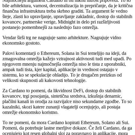
Najmočnejši argument Cardano ni bil nikoli hitrost pripovedi. To so
bile arhitektura, varnost, decentralizacija in prepričanje, da je kritična
finančna infrastruktura treba skrbno graditi. Ta argument še vedno
šteje, zlasti ko upravljanje, upravljanje zakladnic, dostop do stabilnih
kovancev, partnerske verige, Midnight in delo pri razširljivosti
postanejo pomembnejši za naslednjo fazo omrežja.
Vendar širši trg ne nagrajuje samo arhitekture. Nagrajuje vidno
ekonomsko gostoto.
Palovi komentarji o Ethereum, Solana in Sui temeljijo na ideji, da
zmagovalna omrežja kažejo vztrajnost aktivnosti tudi med upadi. Po
njegovem mnenju najmočnejša omrežja niso le tista z uporabniki,
ampak tudi tista, kjer kapital, aplikacije in vrednost ostajajo v
sistemu, ko se spekulacije ohladijo. To je drugačen preizkus od
velikosti skupnosti ali kakovosti tehnologije.
Za Cardano to pomeni, da likvidnost DeFi, dostop do stabilnih
kovancev, trgi posojanja, sintetična sredstva, izkušnja denarnic,
plačilni kanali in orodja za razvijalce niso sekundarne zgodbe. To so
kazalniki, skozi katere zunanji vlagatelji ocenjujejo, ali postaja
omrežje ekonomsko koristno.
To ne pomeni, da mora Cardano kopirati Ethereum, Solano ali Sui.
Pomeni, da potrebuje lastne merljive dokaze. Če želi Cardano, da ga
ocenjujejo kot resen globalni sloj za poravnavo in aplikacije, mora