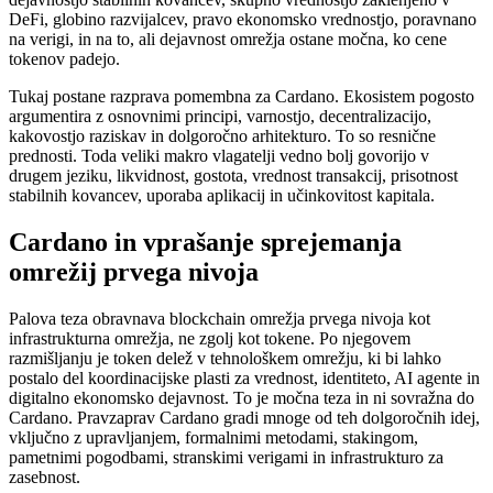
DeFi, globino razvijalcev, pravo ekonomsko vrednostjo, poravnano
na verigi, in na to, ali dejavnost omrežja ostane močna, ko cene
tokenov padejo.
Tukaj postane razprava pomembna za Cardano. Ekosistem pogosto
argumentira z osnovnimi principi, varnostjo, decentralizacijo,
kakovostjo raziskav in dolgoročno arhitekturo. To so resnične
prednosti. Toda veliki makro vlagatelji vedno bolj govorijo v
drugem jeziku, likvidnost, gostota, vrednost transakcij, prisotnost
stabilnih kovancev, uporaba aplikacij in učinkovitost kapitala.
Cardano in vprašanje sprejemanja
omrežij prvega nivoja
Palova teza obravnava blockchain omrežja prvega nivoja kot
infrastrukturna omrežja, ne zgolj kot tokene. Po njegovem
razmišljanju je token delež v tehnološkem omrežju, ki bi lahko
postalo del koordinacijske plasti za vrednost, identiteto, AI agente in
digitalno ekonomsko dejavnost. To je močna teza in ni sovražna do
Cardano. Pravzaprav Cardano gradi mnoge od teh dolgoročnih idej,
vključno z upravljanjem, formalnimi metodami, stakingom,
pametnimi pogodbami, stranskimi verigami in infrastrukturo za
zasebnost.