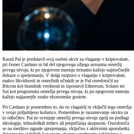
Raoul Pal je predstavil svoj osebni okvir za vlaganje v kriptovalute,
pri čemer Cardano ni bil del njegovega ožjega seznama omrežij
prvega nivoja, ki po njegovem mnenju trenutno kažejo najmočnejše
dokaze o sprejemanju. V dolgi razpravi o vlaganju v kriptovalute,
makro likvidnosti in omrežnih učinkih se je Pal osredotočil na
Bitcoin kot hranilnik vrednosti in izpostavil Ethereum, Solano ter
Sui kot programska omrežja prvega nivoja, ki po njegovem mnenju
kažejo najjasnejše znake ekonomske gostote.
Pri Cardano je pomembno to, da en vlagatelj ni vključil tega omrežja
v svojo priljubljeno košarico. Pomembno je razumevanje okvira za
to odločitev. Pal ne ocenjuje omrežij prvega nivoja zgolj na podlagi
ideologije, tehnoloških trditev ali prepričanja skupnosti. Osredotoča
se na merljive signale sprejemanja, vključno z aktivnimi uporabniki,
dejavnostjo stabilnih kovancev, skupno vrednostjo zaklenjeno v