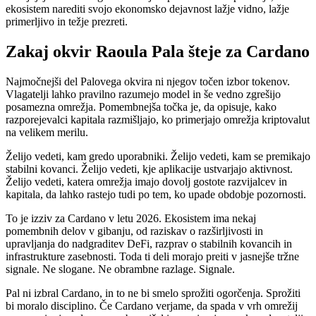
ekosistem narediti svojo ekonomsko dejavnost lažje vidno, lažje
primerljivo in težje prezreti.
Zakaj okvir Raoula Pala šteje za Cardano
Najmočnejši del Palovega okvira ni njegov točen izbor tokenov.
Vlagatelji lahko pravilno razumejo model in še vedno zgrešijo
posamezna omrežja. Pomembnejša točka je, da opisuje, kako
razporejevalci kapitala razmišljajo, ko primerjajo omrežja kriptovalut
na velikem merilu.
Želijo vedeti, kam gredo uporabniki. Želijo vedeti, kam se premikajo
stabilni kovanci. Želijo vedeti, kje aplikacije ustvarjajo aktivnost.
Želijo vedeti, katera omrežja imajo dovolj gostote razvijalcev in
kapitala, da lahko rastejo tudi po tem, ko upade obdobje pozornosti.
To je izziv za Cardano v letu 2026. Ekosistem ima nekaj
pomembnih delov v gibanju, od raziskav o razširljivosti in
upravljanja do nadgraditev DeFi, razprav o stabilnih kovancih in
infrastrukture zasebnosti. Toda ti deli morajo preiti v jasnejše tržne
signale. Ne slogane. Ne obrambne razlage. Signale.
Pal ni izbral Cardano, in to ne bi smelo sprožiti ogorčenja. Sprožiti
bi moralo disciplino. Če Cardano verjame, da spada v vrh omrežij