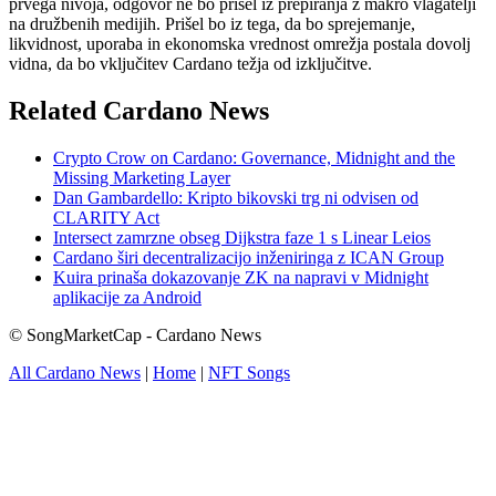
prvega nivoja, odgovor ne bo prišel iz prepiranja z makro vlagatelji
na družbenih medijih. Prišel bo iz tega, da bo sprejemanje,
likvidnost, uporaba in ekonomska vrednost omrežja postala dovolj
vidna, da bo vključitev Cardano težja od izključitve.
Related Cardano News
Crypto Crow on Cardano: Governance, Midnight and the
Missing Marketing Layer
Dan Gambardello: Kripto bikovski trg ni odvisen od
CLARITY Act
Intersect zamrzne obseg Dijkstra faze 1 s Linear Leios
Cardano širi decentralizacijo inženiringa z ICAN Group
Kuira prinaša dokazovanje ZK na napravi v Midnight
aplikacije za Android
© SongMarketCap - Cardano News
All Cardano News
|
Home
|
NFT Songs