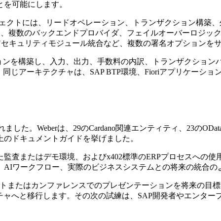
とを可能にします。
のプロジェクトには、リードオペレーション、トランザクション構
ンは、複数のバックエンドプロバイダ、フェイルオーバーロジッ
アセキュリティモジュール統合など、複数の署名オプションを
ションを構築し、入力、出力、手数料の内訳、トランザクションハッ
。同じアーキテクチャは、SAP BTP環境、Fioriアプリケー
ました。Weberは、29のCardano関連エンティティ、23のO
0以上のドキュメントガイドを挙げました。
監査またはデモ環境、およびx402標準のERPプロセスへの
、AIワークフロー、実際のビジネスシステムとの将来の統合の
ントまたはカンファレンスでのプレゼンテーションを将来の目標とし
チャへと移行します。その次の試練は、SAP開発者やエンタープラ