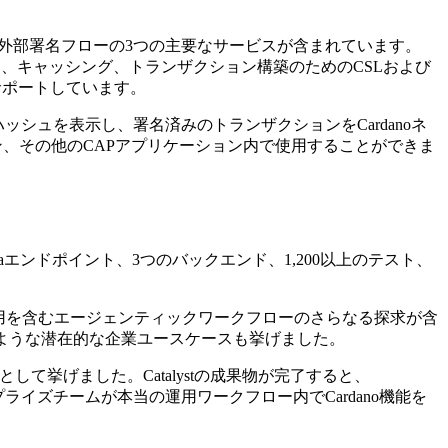
築、外部署名フローの3つの主要なサービスが含まれています。
ク、キャッシング、トランザクション構築のためのCSLおよび
サポートしています。
シュを表示し、署名済みのトランザクションをCardanoネ
ション、その他のCAPアプリケーション内で使用することができま
Dataエンドポイント、3つのバックエンド、1,200以上のテスト、
使用を含むエージェンティックワークフローのさらなる探求が含
ような潜在的な企業ユースケースも挙げました。
て挙げました。Catalystの成果物が完了すると、
イズチームが本当の運用ワークフロー内でCardano機能を