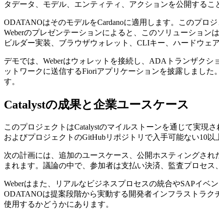
タデータ、モデル、エンティティ、アクションを公開するこ
ODATANOはそのモデルをCardanoに適用します。こ
Weberのプレゼンテーションによると、このソリューショ
ビルダー実装、ブラウザウォレット、CLIキー、ハードウェ
デモでは、Weberはウォレットを接続し、ADAトランザク
ットワークに送信するFioriアプリケーションを披露しました
す。
Catalystの成果と企業ユースケース
このプロジェクトはCatalystのマイルストーンを通じて実現され
およびプロジェクトのGitHubリポジトリで入手可能ない1
次の計画には、追加のユースケース、公開ホスティングされた
まれます。議論の中で、参加者は支払い決済、監査プロセス
Weberはまた、リアルなビジネスプロセスの統合やSAPイベ
ODATANOは提案段階から実動する開発者インフラストラク
使用するかどうかにあります。