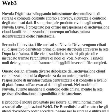
Web3
Nuvola Digital sta sviluppando infrastrutture decentralizzate di
storage e compute costruite attorno a privacy, sicurezza e controllo
degli utenti sui dati. Il suo principale prodotto rivolto agli utenti,
Nuvola Drive, è progettato per offrire un'esperienza di archiviazione
cloud familiare utilizzando al contempo un'infrastruttura
decentralizzata dietro l'interfaccia.
Secondo l'intervista, i file caricati su Nuvola Drive vengono cifrati
sul dispositivo dell'utente prima di essere distribuiti attraverso la rete.
Dopo la cifratura, il file viene suddiviso in shard più piccoli e
instradato tramite l'architettura di nodi di Vola Network. I singoli
nodi detengono quindi frammenti illeggibili invece di file completi.
Questo design affronta diverse debolezze dell'archiviazione cloud
centralizzata, tra cui la dipendenza da un unico provider,
l'esposizione di un'infrastruttura centralizzata e il controllo a livello
di piattaforma sull'accesso ai dati degli utenti. Nel modello di
Nuvola, l'utente mantiene il controllo delle chiavi, mentre la rete
gestisce distribuzione, disponibilità e ricostruzione.
Il prodotto è inoltre progettato per ridurre gli attriti normalmente
associati alle applicazioni Web3. De Benedittis ha affermato che gli
utenti dovrebbero poter accedere, pagare per lo storage e utilizzare il