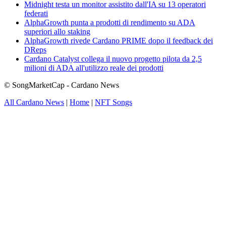
Midnight testa un monitor assistito dall'IA su 13 operatori
federati
AlphaGrowth punta a prodotti di rendimento su ADA
superiori allo staking
AlphaGrowth rivede Cardano PRIME dopo il feedback dei
DReps
Cardano Catalyst collega il nuovo progetto pilota da 2,5
milioni di ADA all'utilizzo reale dei prodotti
© SongMarketCap - Cardano News
All Cardano News
|
Home
|
NFT Songs