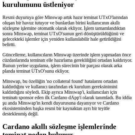
kurulumunu üstleniyor
Resmi duyuruya göre Minswap artık hazır teminat UTxO'larından
oluşan bir havuz tutuyor ve bunlardan birini kullanıcının akıllı
sözleşme işlemine otomatik olarak ekliyor. İşlem tamamlandıktan
sonra Minswap, teminat UTxO'sunun geri dönüştürüldüğünü ve
gelecekteki işlemler için yeniden kullanılabilir hale getirildiğini
belirtti.
Güncelleme, kullanıcıların Minswap üzerinde işlem yapmadan önce
cüzdanlarında teminatı elle hazırlama gerekliliğini ortadan kaldırıyor.
Bunun yerine uygulama, işlem sürecinin bir parçası olarak arka
planda teminat UTxO'sunu ekliyor.
Minswap, bu özelliğin 'no collateral found' hatalarını ortadan
kaldırdığını ve kullanıcı tarafından ek kurulum gereksinimini
kaldırdığını söyledi. Ekip ayrıca Minswap'i, kullanıcıları için
teminatı sponsor eden ilk Cardano dApp'i olarak tanımladı. Bu iddia
şu anda Minswap'in kendi duyurusuna dayanıyor ve Cardano
ekosisteminden başka resmi bir kaynaktan ayrı bir teyitle
desteklenmiş değil.
Cardano akıllı sözleşme işlemlerinde
teminat neden bulunur