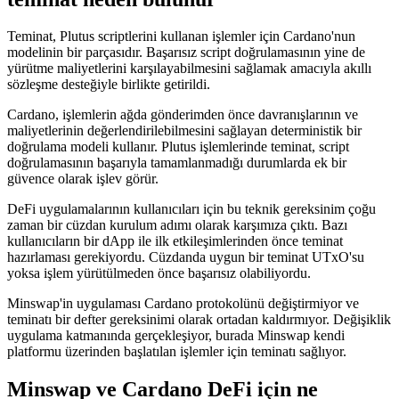
Teminat, Plutus scriptlerini kullanan işlemler için Cardano'nun
modelinin bir parçasıdır. Başarısız script doğrulamasının yine de
yürütme maliyetlerini karşılayabilmesini sağlamak amacıyla akıllı
sözleşme desteğiyle birlikte getirildi.
Cardano, işlemlerin ağda gönderimden önce davranışlarının ve
maliyetlerinin değerlendirilebilmesini sağlayan deterministik bir
doğrulama modeli kullanır. Plutus işlemlerinde teminat, script
doğrulamasının başarıyla tamamlanmadığı durumlarda ek bir
güvence olarak işlev görür.
DeFi uygulamalarının kullanıcıları için bu teknik gereksinim çoğu
zaman bir cüzdan kurulum adımı olarak karşımıza çıktı. Bazı
kullanıcıların bir dApp ile ilk etkileşimlerinden önce teminat
hazırlaması gerekiyordu. Cüzdanda uygun bir teminat UTxO'su
yoksa işlem yürütülmeden önce başarısız olabiliyordu.
Minswap'in uygulaması Cardano protokolünü değiştirmiyor ve
teminatı bir defter gereksinimi olarak ortadan kaldırmıyor. Değişiklik
uygulama katmanında gerçekleşiyor, burada Minswap kendi
platformu üzerinden başlatılan işlemler için teminatı sağlıyor.
Minswap ve Cardano DeFi için ne