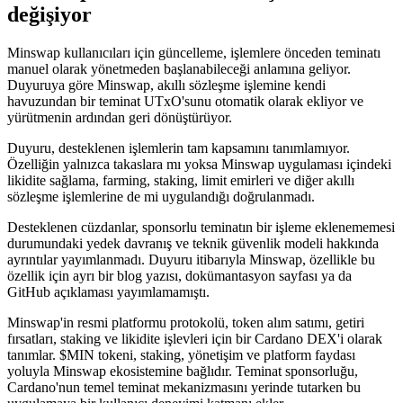
değişiyor
Minswap kullanıcıları için güncelleme, işlemlere önceden teminatı
manuel olarak yönetmeden başlanabileceği anlamına geliyor.
Duyuruya göre Minswap, akıllı sözleşme işlemine kendi
havuzundan bir teminat UTxO'sunu otomatik olarak ekliyor ve
yürütmenin ardından geri dönüştürüyor.
Duyuru, desteklenen işlemlerin tam kapsamını tanımlamıyor.
Özelliğin yalnızca takaslara mı yoksa Minswap uygulaması içindeki
likidite sağlama, farming, staking, limit emirleri ve diğer akıllı
sözleşme işlemlerine de mi uygulandığı doğrulanmadı.
Desteklenen cüzdanlar, sponsorlu teminatın bir işleme eklenememesi
durumundaki yedek davranış ve teknik güvenlik modeli hakkında
ayrıntılar yayımlanmadı. Duyuru itibarıyla Minswap, özellikle bu
özellik için ayrı bir blog yazısı, dokümantasyon sayfası ya da
GitHub açıklaması yayımlamamıştı.
Minswap'in resmi platformu protokolü, token alım satımı, getiri
fırsatları, staking ve likidite işlevleri için bir Cardano DEX'i olarak
tanımlar. $MIN tokeni, staking, yönetişim ve platform faydası
yoluyla Minswap ekosistemine bağlıdır. Teminat sponsorluğu,
Cardano'nun temel teminat mekanizmasını yerinde tutarken bu