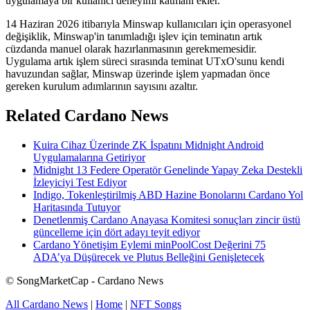
uygulamaya bir kullanıcı deneyimi katmanı ekler.
14 Haziran 2026 itibarıyla Minswap kullanıcıları için operasyonel
değişiklik, Minswap'in tanımladığı işlev için teminatın artık
cüzdanda manuel olarak hazırlanmasının gerekmemesidir.
Uygulama artık işlem süreci sırasında teminat UTxO'sunu kendi
havuzundan sağlar, Minswap üzerinde işlem yapmadan önce
gereken kurulum adımlarının sayısını azaltır.
Related Cardano News
Kuira Cihaz Üzerinde ZK İspatını Midnight Android
Uygulamalarına Getiriyor
Midnight 13 Federe Operatör Genelinde Yapay Zeka Destekli
İzleyiciyi Test Ediyor
Indigo, Tokenleştirilmiş ABD Hazine Bonolarını Cardano Yol
Haritasında Tutuyor
Denetlenmiş Cardano Anayasa Komitesi sonuçları zincir üstü
güncelleme için dört adayı teyit ediyor
Cardano Yönetişim Eylemi minPoolCost Değerini 75
ADA’ya Düşürecek ve Plutus Belleğini Genişletecek
© SongMarketCap - Cardano News
All Cardano News
|
Home
|
NFT Songs