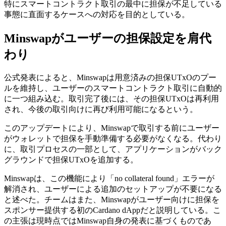
特にスマートコントラクト取引の最中に担保が不足している
事態に直面するケースへの対応を目的としている。
Minswapがユーザーの担保設定を肩代
わり
公式発表によると、Minswapは用意済みの担保UTxOのプー
ルを維持し、ユーザーのスマートコントラクト取引に自動的
に一つ組み込む。取引完了後には、その担保UTxOは再利用
され、今後の取引向けに再び利用可能になるという。
このアップデートにより、Minswapで取引する前にユーザー
がウォレットで担保を手動準備する必要がなくなる。代わり
に、取引プロセスの一部として、アプリケーションがバック
グラウンドで担保UTxOを追加する。
Minswapは、この機能により「no collateral found」エラーが
解消され、ユーザーによる追加のセットアップが不要になる
と述べた。チームはまた、Minswapがユーザー向けに担保を
スポンサー提供する初のCardano dAppだと説明している。こ
の主張は現時点ではMinswap自身の発表に基づくものであ