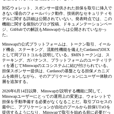
対応ウォレット、スポンサー提供された担保を取引に挿入で
きない場合のフォールバック動作、技術的なセキュリティモ
デルに関する詳細は公開されていない。発表時点では、この
機能に関する個別のブログ投稿、ドキュメンテーションペー
ジ、GitHubでの解説もMinswapからは公開されていなかっ
た。
Minswapの公式プラットフォームは、トークン取引、イール
ド機会、ステーキング、流動性機能を備えたCardanoのDEX
として同プロトコルを説明している。$MINトークンは、ス
テーキング、ガバナンス、プラットフォームのユーティリテ
ィを通じてMinswapのエコシステムに結び付けられている。
担保スポンサー提供は、Cardanoの基盤となる担保メカニズ
ムを維持しながら、そのアプリケーションにユーザー体験の
層を追加する。
2026年6月14日以降、Minswapが説明する機能に関して、
Minswapユーザーにとっての運用上の変更は、ウォレットで
担保を手動準備する必要がなくなることだ。取引プロセスの
最中に、アプリケーションが自社のプールから担保UTxOを
提供するようになり、Minswapで取引を始める前に必要だっ