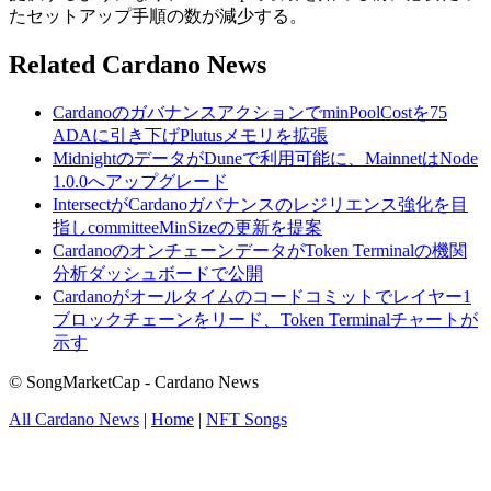
たセットアップ手順の数が減少する。
Related Cardano News
CardanoのガバナンスアクションでminPoolCostを75
ADAに引き下げPlutusメモリを拡張
MidnightのデータがDuneで利用可能に、MainnetはNode
1.0.0へアップグレード
IntersectがCardanoガバナンスのレジリエンス強化を目
指しcommitteeMinSizeの更新を提案
CardanoのオンチェーンデータがToken Terminalの機関
分析ダッシュボードで公開
Cardanoがオールタイムのコードコミットでレイヤー1
ブロックチェーンをリード、Token Terminalチャートが
示す
© SongMarketCap - Cardano News
All Cardano News
|
Home
|
NFT Songs