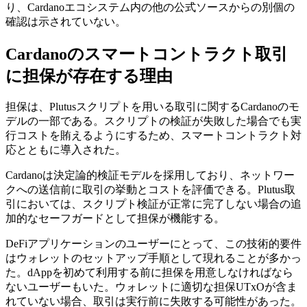
り、Cardanoエコシステム内の他の公式ソースからの別個の
確認は示されていない。
Cardanoのスマートコントラクト取引
に担保が存在する理由
担保は、Plutusスクリプトを用いる取引に関するCardanoのモ
デルの一部である。スクリプトの検証が失敗した場合でも実
行コストを賄えるようにするため、スマートコントラクト対
応とともに導入された。
Cardanoは決定論的検証モデルを採用しており、ネットワー
クへの送信前に取引の挙動とコストを評価できる。Plutus取
引においては、スクリプト検証が正常に完了しない場合の追
加的なセーフガードとして担保が機能する。
DeFiアプリケーションのユーザーにとって、この技術的要件
はウォレットのセットアップ手順として現れることが多かっ
た。dAppを初めて利用する前に担保を用意しなければなら
ないユーザーもいた。ウォレットに適切な担保UTxOが含ま
れていない場合、取引は実行前に失敗する可能性があった。