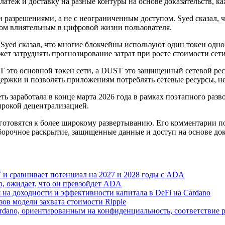
платеж и доставку на разные контуры на основе доказательств, 
разрешениями, а не с неограниченным доступом. Syed сказал, чт
ом влиятельным в цифровой жизни пользователя.
 Syed сказал, что многие блокчейны используют один токен одн
ет затруднять прогнозирование затрат при росте стоимости сети
 это основной токен сети, а DUST это защищенный сетевой рес
держки и позволять приложениям потреблять сетевые ресурсы, н
еть заработала в конце марта 2026 года в рамках поэтапного раз
ирокой децентрализацией.
я готовятся к более широкому развертыванию. Его комментарии 
рочное раскрытие, защищенные данные и доступ на основе доказ
и сравнивает потенциал на 2027 и 2028 годы с ADA
n, ожидает, что он превзойдет ADA
я на доходности и эффективности капитала в DeFi на Cardano
зов модели захвата стоимости Ripple
Cardano, ориентированным на конфиденциальность, соответствие