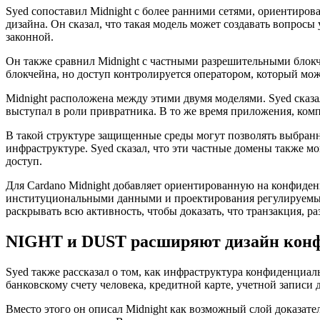
Syed сопоставил Midnight с более ранними сетями, ориентиров
дизайна. Он сказал, что такая модель может создавать вопросы 
законной.
Он также сравнил Midnight с частными разрешительными бло
блокчейна, но доступ контролируется оператором, который мож
Midnight расположена между этими двумя моделями. Syed сказал
выступал в роли привратника. В то же время приложения, ком
В такой структуре защищенные среды могут позволять выбранн
инфраструктуре. Syed сказал, что эти частные домены также 
доступ.
Для Cardano Midnight добавляет ориентированную на конфиден
институциональными данными и проектирования регулируемых 
раскрывать всю активность, чтобы доказать, что транзакция, 
NIGHT и DUST расширяют дизайн конф
Syed также рассказал о том, как инфраструктура конфиденциал
банковскому счету человека, кредитной карте, учетной записи
Вместо этого он описал Midnight как возможный слой доказател