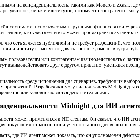
анными на конфиденциальность, такими как Monero и Zcash, где
у регуляторов, бирж и институтов, потому что контрагенты могут 
кчейн системами, используемыми крупными финансовыми учрежд
ет решать, кто участвует и кто может просматривать активность
, что сеть является публичной и не требует разрешений, что поз
пании и институты могут создавать частные домены внутри публ
ым пользователям или контрагентам взаимодействовать с частн
могут взаимодействовать друг с другом приватно, уменьшая изо
циальность среду исполнения для сценариев, требующих выборо
приложений. Разработчики могут использовать Midnight для со
разрешение или условие являются действительными.
иденциальности Midnight для ИИ агент
ьности может применяться к ИИ агентам. Он сказал, что ИИ аге
 для покупок или транспортной учетной записи для выполнения з
ьств, где ИИ агент может показать, что он уполномочен действо