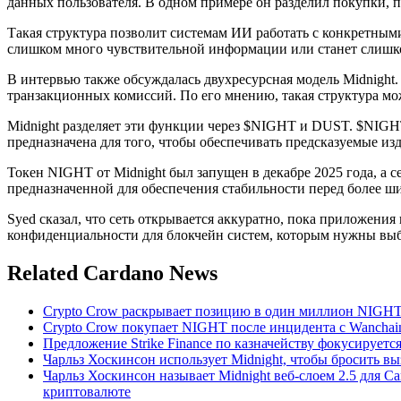
данных пользователя. В одном примере он разделил покупки, 
Такая структура позволит системам ИИ работать с конкретными 
слишком много чувствительной информации или станет слишк
В интервью также обсуждалась двухресурсная модель Midnight.
транзакционных комиссий. По его мнению, такая структура мож
Midnight разделяет эти функции через $NIGHT и DUST. $NIGHT
предназначена для того, чтобы обеспечивать предсказуемые из
Токен NIGHT от Midnight был запущен в декабре 2025 года, а с
предназначенной для обеспечения стабильности перед более ш
Syed сказал, что сеть открывается аккуратно, пока приложени
конфиденциальности для блокчейн систем, которым нужны выбо
Related Cardano News
Crypto Crow раскрывает позицию в один миллион NIGHT 
Crypto Crow покупает NIGHT после инцидента с Wanchai
Предложение Strike Finance по казначейству фокусируетс
Чарльз Хоскинсон использует Midnight, чтобы бросить вы
Чарльз Хоскинсон называет Midnight веб-слоем 2.5 для 
криптовалюте