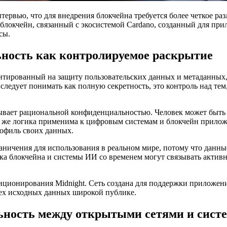
интервью, что для внедрения блокчейна требуется более четкое
 блокчейн, связанный с экосистемой Cardano, созданный для п
сы.
ьность как контролируемое раскрытие
риентированный на защиту пользовательских данных и метаданн
следует понимать как полную секретность, это контроль над тем
зывает рациональной конфиденциальностью. Человек может быть 
 та же логика применима к цифровым системам и блокчейн прило
офиль своих данных.
раничения для использования в реальном мире, потому что данн
ка блокчейна и системы ИИ со временем могут связывать активн
ционирования Midnight. Сеть создана для поддержки приложений
сех исходных данных широкой публике.
ьность между открытыми сетями и сист