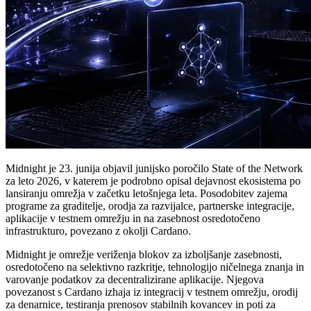
Midnight je 23. junija objavil junijsko poročilo State of the Network
za leto 2026, v katerem je podrobno opisal dejavnost ekosistema po
lansiranju omrežja v začetku letošnjega leta. Posodobitev zajema
programe za graditelje, orodja za razvijalce, partnerske integracije,
aplikacije v testnem omrežju in na zasebnost osredotočeno
infrastrukturo, povezano z okolji Cardano.
Midnight je omrežje veriženja blokov za izboljšanje zasebnosti,
osredotočeno na selektivno razkritje, tehnologijo ničelnega znanja in
varovanje podatkov za decentralizirane aplikacije. Njegova
povezanost s Cardano izhaja iz integracij v testnem omrežju, orodij
za denarnice, testiranja prenosov stabilnih kovancev in poti za