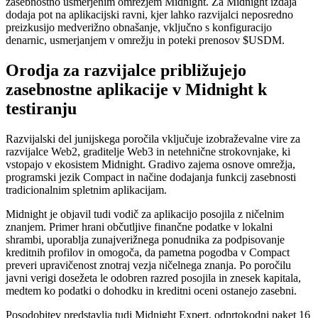
zasebnostno usmerjenim omrežjem Midnight. Za Midnight izdaja
dodaja pot na aplikacijski ravni, kjer lahko razvijalci neposredno
preizkusijo medverižno obnašanje, vključno s konfiguracijo
denarnic, usmerjanjem v omrežju in poteki prenosov $USDM.
Orodja za razvijalce približujejo
zasebnostne aplikacije v Midnight k
testiranju
Razvijalski del junijskega poročila vključuje izobraževalne vire za
razvijalce Web2, graditelje Web3 in netehnične strokovnjake, ki
vstopajo v ekosistem Midnight. Gradivo zajema osnove omrežja,
programski jezik Compact in načine dodajanja funkcij zasebnosti
tradicionalnim spletnim aplikacijam.
Midnight je objavil tudi vodič za aplikacijo posojila z ničelnim
znanjem. Primer hrani občutljive finančne podatke v lokalni
shrambi, uporablja zunajverižnega ponudnika za podpisovanje
kreditnih profilov in omogoča, da pametna pogodba v Compact
preveri upravičenost znotraj vezja ničelnega znanja. Po poročilu
javni verigi dosežeta le odobren razred posojila in znesek kapitala,
medtem ko podatki o dohodku in kreditni oceni ostanejo zasebni.
Posodobitev predstavlja tudi Midnight Expert, odprtokodni paket 16