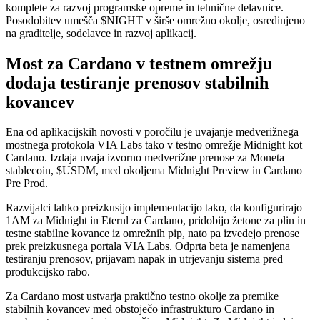
komplete za razvoj programske opreme in tehnične delavnice.
Posodobitev umešča $NIGHT v širše omrežno okolje, osredinjeno
na graditelje, sodelavce in razvoj aplikacij.
Most za Cardano v testnem omrežju
dodaja testiranje prenosov stabilnih
kovancev
Ena od aplikacijskih novosti v poročilu je uvajanje medverižnega
mostnega protokola VIA Labs tako v testno omrežje Midnight kot
Cardano. Izdaja uvaja izvorno medverižne prenose za Moneta
stablecoin, $USDM, med okoljema Midnight Preview in Cardano
Pre Prod.
Razvijalci lahko preizkusijo implementacijo tako, da konfigurirajo
1AM za Midnight in Eternl za Cardano, pridobijo žetone za plin in
testne stabilne kovance iz omrežnih pip, nato pa izvedejo prenose
prek preizkusnega portala VIA Labs. Odprta beta je namenjena
testiranju prenosov, prijavam napak in utrjevanju sistema pred
produkcijsko rabo.
Za Cardano most ustvarja praktično testno okolje za premike
stabilnih kovancev med obstoječo infrastrukturo Cardano in