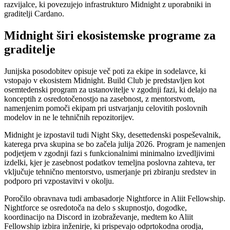
razvijalce, ki povezujejo infrastrukturo Midnight z uporabniki in
graditelji Cardano.
Midnight širi ekosistemske programe za
graditelje
Junijska posodobitev opisuje več poti za ekipe in sodelavce, ki
vstopajo v ekosistem Midnight. Build Club je predstavljen kot
osemtedenski program za ustanovitelje v zgodnji fazi, ki delajo na
konceptih z osredotočenostjo na zasebnost, z mentorstvom,
namenjenim pomoči ekipam pri ustvarjanju celovitih poslovnih
modelov in ne le tehničnih repozitorijev.
Midnight je izpostavil tudi Night Sky, desettedenski pospeševalnik,
katerega prva skupina se bo začela julija 2026. Program je namenjen
podjetjem v zgodnji fazi s funkcionalnimi minimalno izvedljivimi
izdelki, kjer je zasebnost podatkov temeljna poslovna zahteva, ter
vključuje tehnično mentorstvo, usmerjanje pri zbiranju sredstev in
podporo pri vzpostavitvi v okolju.
Poročilo obravnava tudi ambasadorje Nightforce in Aliit Fellowship.
Nightforce se osredotoča na delo s skupnostjo, dogodke,
koordinacijo na Discord in izobraževanje, medtem ko Aliit
Fellowship izbira inženirje, ki prispevajo odprtokodna orodja,