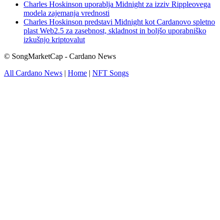
Charles Hoskinson uporablja Midnight za izziv Rippleovega
modela zajemanja vrednosti
Charles Hoskinson predstavi Midnight kot Cardanovo spletno
plast Web2.5 za zasebnost, skladnost in boljšo uporabniško
izkušnjo kriptovalut
© SongMarketCap - Cardano News
All Cardano News
|
Home
|
NFT Songs