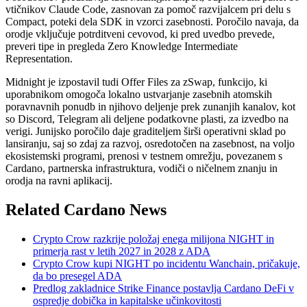
vtičnikov Claude Code, zasnovan za pomoč razvijalcem pri delu s
Compact, poteki dela SDK in vzorci zasebnosti. Poročilo navaja, da
orodje vključuje potrditveni cevovod, ki pred uvedbo prevede,
preveri tipe in pregleda Zero Knowledge Intermediate
Representation.
Midnight je izpostavil tudi Offer Files za zSwap, funkcijo, ki
uporabnikom omogoča lokalno ustvarjanje zasebnih atomskih
poravnavnih ponudb in njihovo deljenje prek zunanjih kanalov, kot
so Discord, Telegram ali deljene podatkovne plasti, za izvedbo na
verigi. Junijsko poročilo daje graditeljem širši operativni sklad po
lansiranju, saj so zdaj za razvoj, osredotočen na zasebnost, na voljo
ekosistemski programi, prenosi v testnem omrežju, povezanem s
Cardano, partnerska infrastruktura, vodiči o ničelnem znanju in
orodja na ravni aplikacij.
Related Cardano News
Crypto Crow razkrije položaj enega milijona NIGHT in
primerja rast v letih 2027 in 2028 z ADA
Crypto Crow kupi NIGHT po incidentu Wanchain, pričakuje,
da bo presegel ADA
Predlog zakladnice Strike Finance postavlja Cardano DeFi v
ospredje dobička in kapitalske učinkovitosti