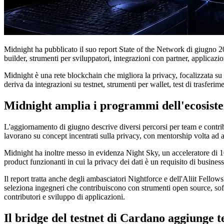
Midnight ha pubblicato il suo report State of the Network di giugno 20
builder, strumenti per sviluppatori, integrazioni con partner, applicazio
Midnight è una rete blockchain che migliora la privacy, focalizzata su
deriva da integrazioni su testnet, strumenti per wallet, test di trasferi
Midnight amplia i programmi dell'ecosiste
L'aggiornamento di giugno descrive diversi percorsi per team e contri
lavorano su concept incentrati sulla privacy, con mentorship volta ad ai
Midnight ha inoltre messo in evidenza Night Sky, un acceleratore di 10
product funzionanti in cui la privacy dei dati è un requisito di busine
Il report tratta anche degli ambasciatori Nightforce e dell'Aliit Fell
seleziona ingegneri che contribuiscono con strumenti open source, so
contributori e sviluppo di applicazioni.
Il bridge del testnet di Cardano aggiunge te