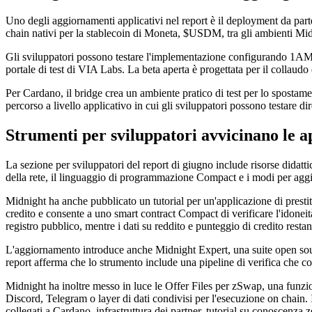
Uno degli aggiornamenti applicativi nel report è il deployment da parte
chain nativi per la stablecoin di Moneta, $USDM, tra gli ambienti M
Gli sviluppatori possono testare l'implementazione configurando 1AM pe
portale di test di VIA Labs. La beta aperta è progettata per il collaudo
Per Cardano, il bridge crea un ambiente pratico di test per lo spostamen
percorso a livello applicativo in cui gli sviluppatori possono testare 
Strumenti per sviluppatori avvicinano le ap
La sezione per sviluppatori del report di giugno include risorse didat
della rete, il linguaggio di programmazione Compact e i modi per aggiu
Midnight ha anche pubblicato un tutorial per un'applicazione di prestito
credito e consente a uno smart contract Compact di verificare l'idoneità
registro pubblico, mentre i dati su reddito e punteggio di credito restan
L'aggiornamento introduce anche Midnight Expert, una suite open sour
report afferma che lo strumento include una pipeline di verifica che 
Midnight ha inoltre messo in luce le Offer Files per zSwap, una funzio
Discord, Telegram o layer di dati condivisi per l'esecuzione on chain. 
collegati a Cardano, infrastruttura dei partner, tutorial su conoscenza z