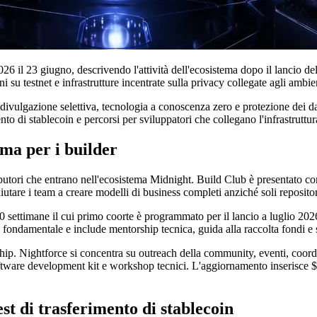
26 il 23 giugno, descrivendo l'attività dell'ecosistema dopo il lancio de
ni su testnet e infrastrutture incentrate sulla privacy collegate agli ambi
 divulgazione selettiva, tecnologia a conoscenza zero e protezione dei d
mento di stablecoin e percorsi per sviluppatori che collegano l'infrastrutt
ma per i builder
butori che entrano nell'ecosistema Midnight. Build Club è presentato co
utare i team a creare modelli di business completi anziché soli repositor
 settimane il cui primo coorte è programmato per il lancio a luglio 202
ss fondamentale e include mentorship tecnica, guida alla raccolta fondi 
owship. Nightforce si concentra su outreach della community, eventi, co
ftware development kit e workshop tecnici. L'aggiornamento inserisce $
st di trasferimento di stablecoin