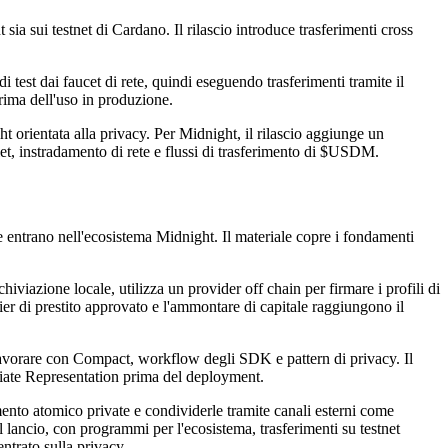
ia sui testnet di Cardano. Il rilascio introduce trasferimenti cross
est dai faucet di rete, quindi eseguendo trasferimenti tramite il
prima dell'uso in produzione.
ht orientata alla privacy. Per Midnight, il rilascio aggiunge un
let, instradamento di rete e flussi di trasferimento di $USDM.
e entrano nell'ecosistema Midnight. Il materiale copre i fondamenti
iviazione locale, utilizza un provider off chain per firmare i profili di
tier di prestito approvato e l'ammontare di capitale raggiungono il
lavorare con Compact, workflow degli SDK e pattern di privacy. Il
diate Representation prima del deployment.
mento atomico private e condividerle tramite canali esterni come
l lancio, con programmi per l'ecosistema, trasferimenti su testnet
entrato sulla privacy.