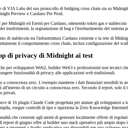
 di VIA Labs del suo protocollo di bridging cross chain sia su Midnight s
idnight Preview e Cardano Pre Prod.
r Midnight ed Eternl per Cardano, ottenendo token gas e stablecoin di t
 dei trasferimenti, la segnalazione di bug e l'irrobustimento del sistema 
to di stablecoin tra l'infrastruttura Cardano esistente e la rete di Midnig
direttamente il comportamento cross chain, inclusi configurazione del wal
p di privacy di Midnight ai test
tiche per sviluppatori Web2, builder Web3 e professionisti non tecnici ch
ngere funzionalità di privacy alle applicazioni web tradizionali.
 a conoscenza zero. L'esempio mantiene i dati finanziari sensibili in arch
 all'interno di un circuito a conoscenza zero. Secondo il report, solo il 
o privati.
ce di 16 plugin Claude Code progettata per aiutare gli sviluppatori a 
compila, esegue controlli di tipo e ispeziona la Zero Knowledge Interme
nalità che consente agli utenti di generare localmente offerte di regola
Il report di giugno offre ai builder uno stack operativo più ampio dopo i
ero e strumenti a livello applicativo ora disponibili per uno sviluppo inc