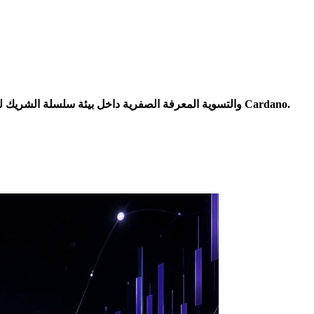
يجلب Ascend DEX أول واجهة DeFi مباشرة إلى الشبكة الرئيسية لـ Midnight، حيث يجمع بين تداول دفتر الأوامر، الاتصال بمحفظة 1AM والتسوية المعرفة الصفرية داخل بيئة سلسلة الشريك لـ Cardano.