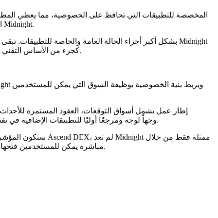
الصحيحة مع الدفتر الرئيسي. ينقل ذلك جزءًا من تعقيد المعرفة الصفرية إلى أدوات التطوير، وهو أمر مهم للمشاريع التي تبني التطبيقات على Midnight.
استخدام ZK SNARKs استنادًا إلى إطار عمل Kachina ونظام إثبات BLS12 381 كجزء من الأساس التقني للتطبيقات التي تجمع بين وظائف البلوكشين وحماية البيانات.
الصفرية. في هذه المرحلة، يبقى الحدث الإخباري الرئيسي هو إطلاق DEX على الشبكة الرئيسية، لأنه يمنح Midnight أول منتج DeFi وجهاً لوجه ومرجعًا أوليًا للتطبيقات الإضافية في نفس البيئة.
ستكون المؤشرات ذات
إطار عمل الخصوصية، وثائق المطور وتوزيع $NIGHT، ولكن أيضًا من خلال واجهة DeFi مباشرة يمكن للمستخدمين فتحها، الاتصال بمحفظة واستخدامها على الشبكة الرئيسية.