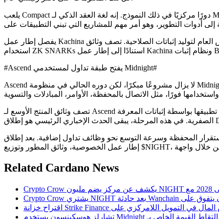
يلعب Compact دورًا مركزيًا في ذلك النموذج. إنه لغة العقد الذكي لـ Midnight المخصصة للتطبيقات التي تحافظ على الخصوصية، مما يعطي المطورين إطار عمل يولد الدوائر التشفيرية اللازمة لإثبات التفاعلات
يفصل إطار عمل Kachina بشكل أكبر أجزاء الحالة العامة والخاصة للتطبيقات. تبقى الحالة العامة على السلسلة، بينما تُستخدم البيانات الخاصة خارج العرض العام لتوليد إثباتات الصلاحية. تصف وثائق Midnight
#Ascend يفتح طبقة تداول لمستخدمي Midnight#
Ascend لا يزال مشروعًا مبكرًا، لكن دوره الحالي في منظومة Midnight محدد. يجلب أول واجهة DEX للجمهور إلى الشبكة الرئيسية لـ Midnight ويربط بنية الخصوصية بوظيفة السوق التي يمكن للمستخدمين
تصف وثائق المنتج الأوسع لـ Ascend إطار عمل يشمل أسواق التوقعات، العقود المستمرة للأحداث، العملات المشفرة، السلع، الأسهم والتسوية متعددة السلاسل التي يتم تطبيقها بواسطة إثباتات المعرفة
سع نحو وظائف تداول إضافية. بعد إطلاق Ascend DEX، لم تعد Midnight ممثلة فقط من خلال
Related Cardano News