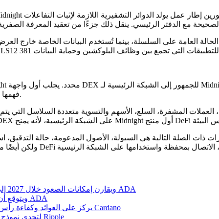
فهمها واستخدامها فورًا، مثل الاتصال بالمحفظة، الأوامر، المبادلات والتسوية.
 الصلة التالية هي السيولة، الأصول المدعومة، حالة التدقيق، استقرار المحفظة وسرعة التو
Crypto Crow يكشف عن مركز يضم مليون NIGHT ويقارن إمكانات الصعود خلال 2027 إلى 2028 مع ADA
Crypto Crow يشتري NIGHT بعد حادثة Wanchain ويتوقع أن يتفوق على ADA
اقتراح خزانة Strike Finance يركز على العوائد وكفاءة رأس المال في التمويل اللامركزي على Cardano
تشارلز هوسكينسون يستخدم Midnight لتحدي نموذج التقاط القيمة الخاص بـ Ripple