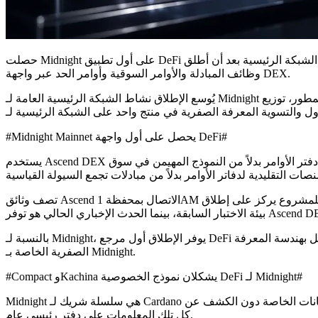
حصلت Midnight على أول تطبيق DeFi مباشر على الشبكة الرئيسية بعد أن أطلق Ascend DEX واجهة تداول فورية باستخدام دفتر الأوامر. يمكن للمستخدمين الاتصال من خلال محفظة 1AM والوصول إلى
وظائف المبادلة والأوامر السوقية وأوامر الحد عبر واجهة DEX.
يُوسع الإطلاق نشاط الشبكة الرئيسية العامة لـ Midnight إلى ما بعد هندسة الخصوصية، أدوات المطور، توزيع $NIGHT ونموذج سلسلة الشريك. يوفر Ascend الآن واجهة DeFi للمستخدمين تربط الاتصال
#Midnight Mainnet يحصل على أول واجهة DeFi#
يستخدم Ascend DEX نموذج دفتر الأوامر بدلاً من النموذج المهيمن في سوق DeFi الخاص بـ Cardano، وهو نموذج AMM. يسمح ذلك للمستخدمين بوضع أوامر السوق وأوامر الحد عبر واجهة التداول، مما يخلق
تصف وثائق Ascend الاتصال بمحفظة 1AM وتدفق دفتر الأوامر في بيئة المعاينة، في حين أن الإعلان العام الأخير للمشروع يركز على إطلاق DEX على الشبكة الرئيسية. لا تزال الوثائق التقنية تعكس أجزاء من
بالنسبة لـ Midnight، يوفر الإطلاق أول مرجع DeFi عام بعد تفعيل الشبكة الرئيسية. يشمل الآن طبقة المستخدم الاتصال بالمحفظة، شاشة التداول، وظائف دفتر الأوامر ونموذج التسوية المتصل بهندسة المعرفة
الصفرية الخاصة بـ Midnight.
#Compact وKachina يشكلان نموذج الخصوصية DeFi لـ Midnight#
Midnight هي سلسلة شريك لـ Cardano مصممة للتطبيقات التي تتطلب حماية البيانات، الإفصاح الانتقائي وإثباتات المعرفة الصفرية. يسمح نموذجها التقني للتطبيقات بالعمل مع البيانات الخاصة دون الكشف عن
كل تلك المعلومات على دفتر رئيسي عام.