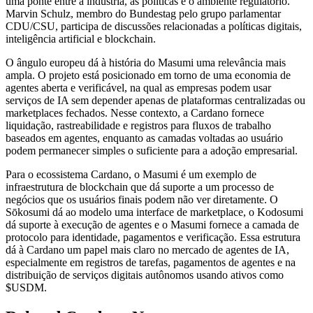
uma ponte entre a indústria, as políticas e o ambiente regulatório.
Marvin Schulz, membro do Bundestag pelo grupo parlamentar
CDU/CSU, participa de discussões relacionadas a políticas digitais,
inteligência artificial e blockchain.
O ângulo europeu dá à história do Masumi uma relevância mais
ampla. O projeto está posicionado em torno de uma economia de
agentes aberta e verificável, na qual as empresas podem usar
serviços de IA sem depender apenas de plataformas centralizadas ou
marketplaces fechados. Nesse contexto, a Cardano fornece
liquidação, rastreabilidade e registros para fluxos de trabalho
baseados em agentes, enquanto as camadas voltadas ao usuário
podem permanecer simples o suficiente para a adoção empresarial.
Para o ecossistema Cardano, o Masumi é um exemplo de
infraestrutura de blockchain que dá suporte a um processo de
negócios que os usuários finais podem não ver diretamente. O
Sōkosumi dá ao modelo uma interface de marketplace, o Kodosumi
dá suporte à execução de agentes e o Masumi fornece a camada de
protocolo para identidade, pagamentos e verificação. Essa estrutura
dá à Cardano um papel mais claro no mercado de agentes de IA,
especialmente em registros de tarefas, pagamentos de agentes e na
distribuição de serviços digitais autônomos usando ativos como
$USDM.