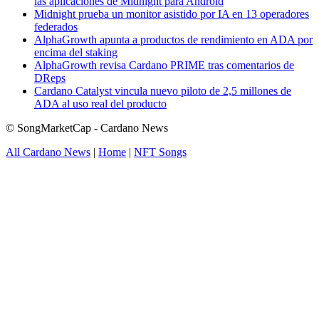
las aplicaciones de Midnight para Android
Midnight prueba un monitor asistido por IA en 13 operadores
federados
AlphaGrowth apunta a productos de rendimiento en ADA por
encima del staking
AlphaGrowth revisa Cardano PRIME tras comentarios de
DReps
Cardano Catalyst vincula nuevo piloto de 2,5 millones de
ADA al uso real del producto
© SongMarketCap - Cardano News
All Cardano News
|
Home
|
NFT Songs