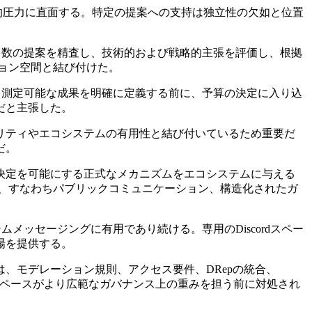
的圧力に直面する。特定の提案への支持は独立性の欠如と位置
DRepsは多数の提案を精査し、技術的および戦略的主張を評価し、根拠
ション空間と結び付けた。
戦略、測定可能な成果を明確に定義する前に、予算の決定に入り込
だと主張した。
クセキュリティやエコシステムの有用性と結び付いているため重要だ
だ。
散型の意思決定を可能にする正式なメカニズムをエコシステムに与える
機能、すなわちパブリックコミュニケーション、構造化されたガ
エコシステムメッセージングに有用であり続ける。専用のDiscordスペー
場を提供する。
動画では、モデレーション規則、アクセス要件、DRepの統合、
、そのスペースがより広範なガバナンス上の重みを担う前に対処され