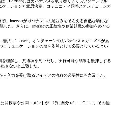
主張は、Cardanoにはガバナンスを取り巻くより良いソーシャル
ニケーションと意思決定、コミュニティ調整とオンチェーンガ
は当初、Intersectがガバナンスの足並みをそろえる自然な場にな
張した。さらに、Intersectの正統性や創業組織の参加をめぐる
、憲法、Intersect、オンチェーンのガバナンスメカニズムがあ
ルかつコミュニケーションの層を依然として必要としているとい
場を理解し、共通項を見いだし、実行可能な結果を後押しする
み出さないと主張した。
人々から入力を受け取るアイデアの流れの必要性にも言及した。
投票や公開コメントが、特に自分やInput Output、その他