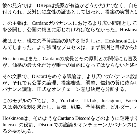
彼の見方では、DRepsは提案が有益かどうかだけでなく、
付けられ、反対は独立性の証拠として扱われ、提案の実質と
この主張は、Cardanoガバナンスにおけるより広い問題としてDis
を公開し、公開の精査に応じなければならなかった。Hoski
彼はまた、現在の予算議論の順序を批判した。Hoskinson
んでしまった。より強固なプロセスは、まず原則と目標から
Hoskinsonはまた、Cardanoの成長とその原則との関
が、価格の最大化だけが唯一の目的になってはならないと述
その文脈で、Discordをめぐる議論は、より広いガバナンス設計
が、それでも公開の論理、提案審査、調整、信頼の質に依存して
バナンス議論、正式なオンチェーン意思決定を分離する。
このモデルの下では、X、YouTube、TikTok、Instagra
スは別の役割を果たし、目標、戦略、予算構造、ビルダー、
Hoskinsonは、そのようなCardano Discordを
Intersectの役割、Discordでの議論をオンチェー
る必要がある。