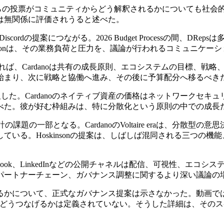
自らの投票がコミュニティからどう解釈されるかについても社会
は無関係に評価されうると述べた。
cordの提案につながる。2026 Budget Processの間、
nsonは、その業務負荷と圧力を、議論が行われるコミュニケー
によれば、Cardanoは共有の成長原則、エコシステムの目標、
始まり、次に戦略と協働へ進み、その後に予算配分へ移るべき
係にも言及した。Cardanoのネイティブ資産の価格はネットワー
べた。彼が好む枠組みは、特に分散化という原則の中での成長
の課題の一部となる。CardanoのVoltaire eraは、分
いる。Hoskinsonの提案は、しばしば混同される三つの
m、Facebook、LinkedInなどの公開チャネルは配信、可視性、
パートナーチェーン、ガバナンス調整に関するより深い議論の
どのように運用するかについて、正式なガバナンス提案は示さなかった。
ンガバナンスにどうつなげるかは定義されていない。そうした詳細は