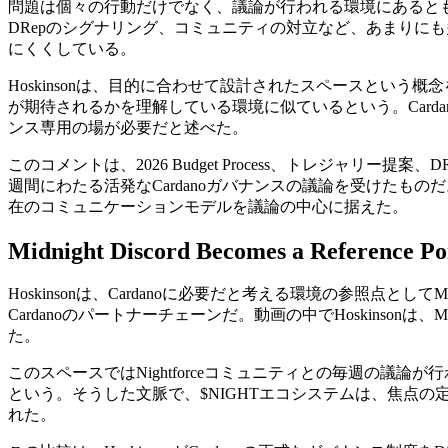
問題は個々の行動だけでなく、議論が行われる環境にあるとも
DRepのシグナリング、コミュニティの対立など、あまりに
にくくしている。
Hoskinsonは、目的に合わせて設計されたスペースとい
が期待されるかを理解している環境に似ているという。Car
ンス専用の場が必要だと述べた。
このコメントは、2026 Budget Process、トレジ
週間にわたる活発なCardanoガバナンスの議論を受けたもの
在のコミュニケーションモデルを議論の中心に据えた。
Midnight Discord Becomes a Reference P
Hoskinsonは、Cardanoに必要だと考える環境の参照点とし
Cardanoのパートナーチェーンだ。動画の中でHoskinson
た。
このスペースではNightforceコミュニティとの毎週の議
という。そうした文脈で、$NIGHTエコシステムは、焦点
れた。