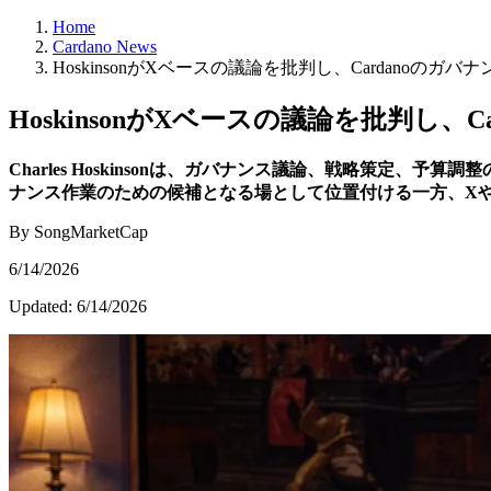
Home
Cardano News
HoskinsonがXベースの議論を批判し、Cardanoの
HoskinsonがXベースの議論を批判し
Charles Hoskinsonは、ガバナンス議論、戦略策定、予算
ナンス作業のための候補となる場として位置付ける一方、X
By SongMarketCap
6/14/2026
Updated:
6/14/2026