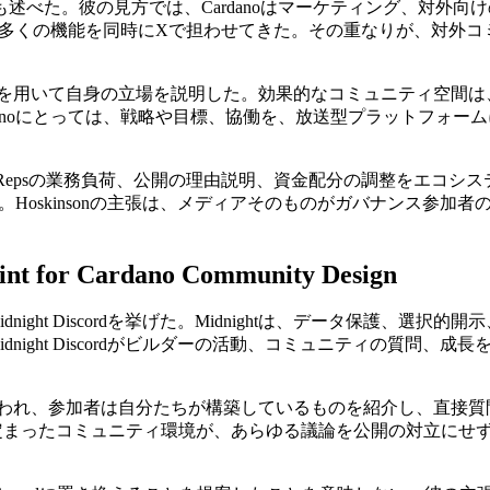
述べた。彼の見方では、Cardanoはマーケティング、対外
も多くの機能を同時にXで担わせてきた。その重なりが、対外
う概念を用いて自身の立場を説明した。効果的なコミュニティ空
danoにとっては、戦略や目標、協働を、放送型プラットフォ
ャリー提案、DRepsの業務負荷、公開の理由説明、資金配分の調整を
だ。Hoskinsonの主張は、メディアそのものがガバナンス参
oint for Cardano Community Design
てMidnight Discordを挙げた。Midnightは、データ保
は、Midnight Discordがビルダーの活動、コミュニティの
論が行われ、参加者は自分たちが構築しているものを紹介し、直接質問
の定まったコミュニティ環境が、あらゆる議論を公開の対立にせ