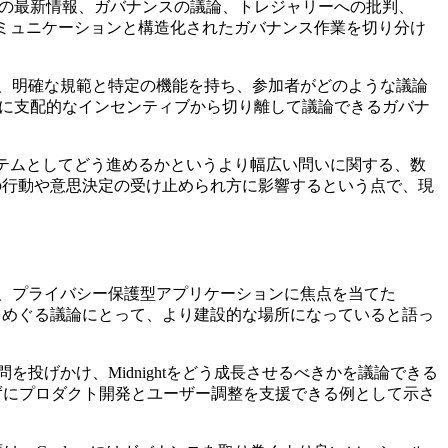
向けの最新情報、ガバナンスの議論、トレジャリーへの批判、
コミュニケーションと構造化されたガバナンス作業を切り分け
間は、明確な規範と特定の機能を持ち、参加者がどのような議論
ームに支配的なインセンティブから切り離して議論できるガバナ
エコシステムとしてどう進めるかというより幅広い問いに関する、数
加者の行動や意思決定の受け止められ方に影響するという点で、現
護、選択的開示、プライバシー保護型アプリケーションに焦点を当てた
質問、成長をめぐる議論にとって、より建設的な場所になっていると語っ
を投げかけ、Midnightをどう成長させるべきかを議論できる
ずにプロダクト開発とユーザー調整を支援できる例として示さ