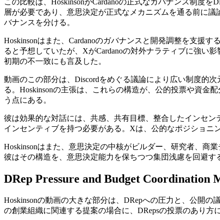
この比較は、HoskinsonがCardanoの正式なガバナンス
層が必要であり、意思決定が正式なメカニズムを通る前に議
バナンスを分ける。
Hoskinsonはまた、Cardanoのガバナンスと開発調整を支援
ると予想していたが、XがCardanoの対外ナラティブに強い影響
初期の不一致にも言及した。
動画のこの部分は、Discordをめぐる議論により広い制度的次元
る。Hoskinsonの主張は、これらの構造が、公的投票や
う点にある。
彼は効果的な対話には、共感、共有目標、整合したインセン
インセンティブを持つ必要がある。Xは、公的なポジショニ
Hoskinsonはまた、意思決定の中核がビルダー、研究者
彼はその構造を、意思決定能力を保ちつつ集団浅慮を回避す
DRep Pressure and Budget Coordination 
Hoskinsonの動画の大きな部分は、DRepへの圧力と、公
の創業組織に関連する提案の場合に、DRepsの投票のあり