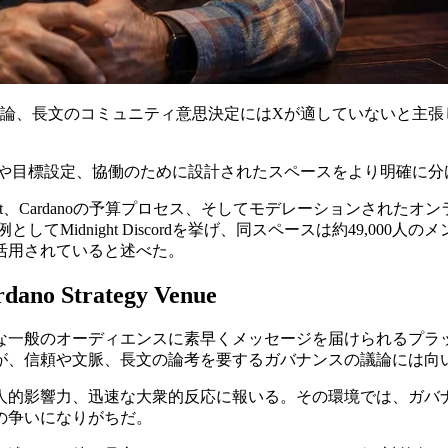
ーをめぐる議論、長文のコミュニティ意思決定にはXが適していないと主
ナンスや目標設定、協働のために設計されたスペースをより明確に
sect、Cardanoの予算プロセス、そしてモデレーションされ
てMidnight Discordを挙げ、同スペースは約49,000人の
活用されていると述べた。
rdano Strategy Venue
、広範な一般のオーディエンスに素早くメッセージを届けられる
が、信頼や文脈、長文の論考を要するガバナンスの議論には向
立、個人的影響力、迅速な大衆的反応に報いる。その環境では、
の争いになりがちだ。