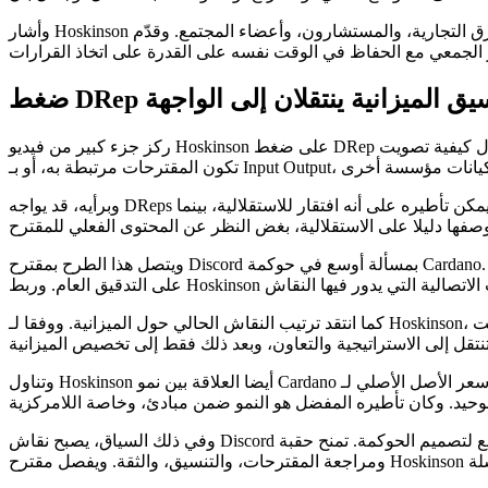
وأشار Hoskinson أيضا إلى الحاجة إلى تدفق للأفكار، حيث يتلقى نواة صنع القرار مدخلات من نطاق أوسع من الأشخاص، بما في ذلك البنّاؤون، والباحثون، والفرق التجارية، والمستشارون، وأعضاء المجتمع. وقدّم
DRe وتنسيق الميزانية ينتقلان إلى الواجهة
ركز جزء كبير من فيديو Hoskinson على ضغط DRep وتأثير النقاش العام في قرارات الحوكمة. وجادل بأن التصويت العلني والتعليق العلني يمكن أن يخلقا ضغطا اعتباريا حول كيفية تصويت DReps، خاصة عندما
وبرأيه، قد يواجه DReps ضغطا اجتماعيا ليس فقط حول ما إذا كان المقترح ذا قيمة، بل أيضا حول كيفية تفسير المجتمع لتصويتهم. وقال إن دعم مقترحات معينة يمكن تأطيره على أنه افتقار للاستقلالية، بينما
ويتصل هذا الطرح بمقترح Discord بمسألة أوسع في حوكمة Cardano. خلال عملية ميزانية 2026، اضطر DReps إلى مراجعة العديد من المقترحات، وتقييم الادعاءات التقنية والاستراتيجية، ونشر مسوغات، والرد
كما انتقد ترتيب النقاش الحالي حول الميزانية. ووفقا لـ Hoskinson، انتقلت Cardano إلى قرارات الميزانية قبل تعريف مبادئ النمو المشتركة، وأهداف المنظومة، والاستراتيجية، والنتائج القابلة للقياس بوضوح.
وتناول Hoskinson أيضا العلاقة بين نمو Cardano ومبادئها. وقال إن سعر الأصل الأصلي لـ Cardano مهم لأنه مرتبط بأمن الشبكة وفائدة المنظومة، لكنه جادل بأن تعظيم السعر وحده لا ينبغي أن يصبح الهدف
وفي ذلك السياق، يصبح نقاش Discord جزءا من سؤال أوسع لتصميم الحوكمة. تمنح حقبة Voltaire منظومة Cardano آليات رسمية لاتخاذ قرارات لامركزية، لكن تلك الآليات ما تزال تعتمد على جودة التعليل العام،