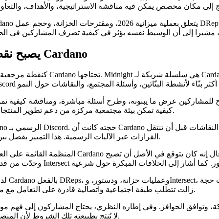
Midnight Discord يصبح نقطة مرجعية لتصميم مجتمع Cardano
كيفية تمكن بيئة مجتمعية مركزة من دعم تطوير المنتجات وتنسيق المستخدمين من دون أن يتحول كل نقاش إلى صراع علني.
القرارات عبر الآليات الرسمية. هذا التمييز يفصل بين التواصل وصنع القرار، وبين تنسيق المجتمع والحوكمة على السلسلة.
زالت تتطلب طبقة اجتماعية واتصالية قادرة على التعامل مع محادثات استراتيجية صعبة قبل حدوث التصويت العام وقرارات التمويل.
كة، وتوافق الحوافز. وفي إطاره النظري، يحتاج المشاركون إلى فهم مو
قابلة للعمل. وجادل بأن X لا يُنتج بطبيعته تلك الشروط لأن المنصة تكافئ التموضع العلني، والصراع، والنفوذ.