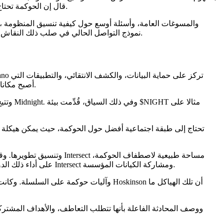
إلى Cardano، قال إن الحوكمة تحتاج إلى مكان مخصص يمكن فيه مناقشة الاستراتيجية، والأهداف، والتعاون من دون الحوافز نفسها التي تهيمن على منصات البث.
لقرارات التمويل. ووضع طرح Hoskinson نموذج التواصل الحالي في صلب ذلك النقاش، مشيرا إلى أن الوسيط نفسه يؤثر في كيفية تصرف المشاركين في الحوكمة وكيف تُدرَك القرارات.
تحافظ على الخصوصية. وفي الفيديو، قال Hoskinson إن Midnight Discord أصبح مكانا أكثر بنّاء لأنشطة البنّائين، وأسئلة المجتمع، والنقاشات حول النمو.
لكنه جادل بأن X احتفظت بنفوذ قوي على السرد العام لـ Cardano وحدّت من قدرة Intersect على أداء ذلك الدور. كما أشار إلى الخلافات المبكرة حول شرعية Intersect ومشاركة الكيانات المؤسسة.
ووصف المحادثة الفاعلة بأنها تتطلب التعاطف، والأهداف المشتر