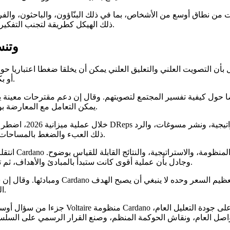
ذلك الهيكل كطريقة لتجنب التفكير الجمعي مع الحفاظ في الوقت نفسه على القدرة على اتخاذ القرارات.
ضغط p
تكون المقترحات مرتبطة به، أو بـ Input Output، أو بكيانات مؤسسة أخرى.
يمكن التعامل مع المعارضة بوصفها دليلا على الاستقلالية، بغض النظر عن المحتوى الفعلي للمقترح.
على التدقيق العام. وربط Hoskinson ذلك العبء والضغط بالمساحات الاتصالية التي يدور فيها النقاش.
وجادل بأن عملية أقوى كانت ستبدأ بالمبادئ والأهداف، ثم تنتقل إلى الاستراتيجية والتعاون، وبعد ذلك فقط إلى تخصيص الميزانية.
الوحيد. وكان تأطيره المفضل هو النمو ضمن مبادئ، وخاصة اللامركزية.