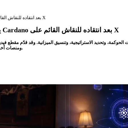
Hoskinson يدعو إلى مساحة مخصصة لحوكمة Cardano بعد انتقاده للنقاش القائم على X
Hoskinson يدعو إلى مساحة مخصصة لحوكمة Cardano بعد انتقاده للنقاش القائم على X
أعمق في حوكمة Cardano مع إبقاء X ومنصات أخرى مركزة على التواصل العام.