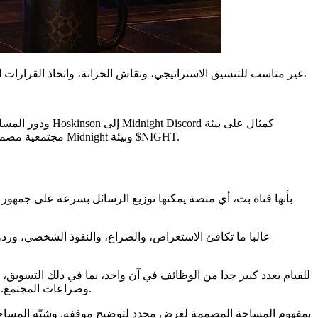
Charles Hoskinson دعا إلى مساحة مخصصة لحوكمة Cardano بعدما جادل بأن X غير مناسب للتنسيق الاستراتيجي، ونقاش الخزانة، واتخاذ القرارات المجتمعية المطولة. في مقطع فيديو نُشر في 13 يونيو 2026،
مجتمعية مصممة لغرض محدد، قائلا إنها نمت إلى نحو 49,000 عضو وتُستخدم لمناقشات البنّائين، والأسئلة، والعروض التقديمية، والتنسيق الاستراتيجي حول Midnight وبيئة $NIGHT.
العامة، ونقاش الحوكمة، وانتقاد الخزانة، وإشارات DRep، وصراعات المجتمع. وقد جعل ذلك التداخل من الأصعب فصل التواصل العام عن عمل الحوكمة المنظم.