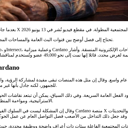
قال Hoskinson إن Cardano تحتاج إلى فصل أوضح بين قنوات البث العامة والمساحات المصممة للحوكمة، وتحديد الأهداف، والتعاون.
X تظل قناة بث، وليست ساحة لاسترا
للجمهور، لكنه جادل بأنها غير ملائمة لنقاشات الحوكمة التي تتطلب الثقة، والسياق، والتعليل المطول.
الاستراتيجية، ومواءمة المنظومة، لتتحول إلى منافسات علنية حول السمعة والسيطرة على السرد.
وقال إن المشكلة ليست في السلوك الفردي فقط، بل أيضا في البيئة التي يدور 