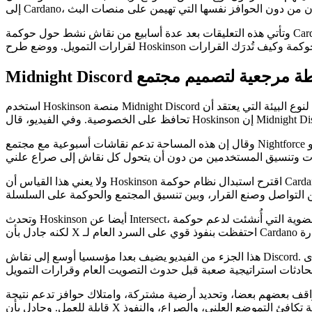
وتأتي هذه التعليقات بعد عدة أسابيع من نقاش نشط حول حوكمة Cardano يتعلق بعملية ميزانية 2026، ومقترحات الخزانة، وحجم عمل DRep، والمسوغات العامة، وأسئلة أوسع حول كيفية تنسيق المنظومة
استخدم Hoskinson منصة Midnight Discord كنقطة مرجعية لنوع البيئة التي يعتقد أن Cardano تحتاجها. Midnight هي سلسلة شريكة لـ Cardano تركز على حماية البيانات، والكشف الانتقائي، والتطبيقات التي
وقال إن هذه المساحة تدعم نقاشات أسبوعية مع مجتمع Nightforce وتتيح للمشاركين عرض ما يبنونه، وطرح أسئلة مباشرة، ومناقشة كيفية نمو Midnight. وفي ذلك السياق، قُدِّمت بيئة $NIGHT مثالا على
ولا يعني هذا القياس أن Hoskinson اقترح استبدال نظام حوكمة Cardano الرسمي بـ Discord. حجته كانت أن Cardano تحتاج إلى طبقة اجتماعية أفضل حول الحوكمة، حيث يمكن هيكلة النقاشات قبل أن تنتقل
وتحدث Hoskinson أيضا عن Intersect، المنظمة القائمة على العضوية التي أُنشئت لدعم حوكمة Cardano وتنسيق تطويرها. وقال إنه كان يتوقع في الأصل أن تصبح Intersect مساحة طبيعية لاصطفاف الحوكمة،
هذا الجزء من الفيديو يضيف بعدا مؤسسيا أوسع إلى نقاش Discord. لدى Cardano بالفعل DReps، وعمليات خزانة، ودستور، وIntersect، وآليات حوكمة على السلسلة. وكانت حجة Hoskinson أن تلك الهياكل ما
اقف بعضهم بعضا، وتحديد أرضية مشتركة، وامتلاك حوافز تدعم نتيجة