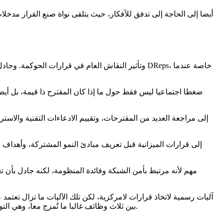
ومراجعة المقترحات، والتنسيق، والثقة. ويفصل مقترح Hoskinson بين ثلاث وظائف غالبا ما تُمزج معا، وهي التواصل العام، ونقاش الحوكمة المنظم، وصنع القرار الرسمي على السلسلة.