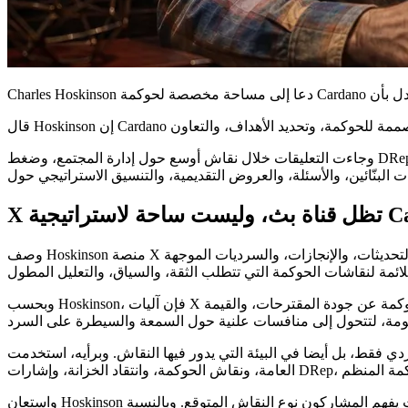
وجاءت التعليقات خلال نقاش أوسع حول إدارة المجتمع، وضغط DRep، وIntersect، وعملية ميزانية Cardano ودور المساحات الإلكترونية المنسقة. وأشار Hoskinson إلى Midnight Discord كمثال على بيئة
تيجية Cardano
وصف Hoskinson منصة X بأنها قناة بث، أي منصة يمكنها توزيع الرسائل بسرعة على جمهور عام واسع. وقال إن مثل هذه المنصات تبقى مفيدة لمشاركة الرؤية، والتحديثات، والإنجازات، والسرديات الموجهة
وبحسب Hoskinson، فإن آليات X غالبا ما تكافئ الاستعراض، والصراع، والنفوذ الشخصي، وردود الفعل العامة السريعة. وفي ذلك السياق، يمكن أن تبتعد نقاشات الحوكمة عن جودة المقترحات، والقيمة
فيها النقاش. وبرأيه، استخدمت Cardano منصة X للقيام بعدد كبير جدا من الوظائف في آن واحد، بما في ذلك التسويق، والتحديثات
واستعان Hoskinson بمفهوم المساحة المصممة لغرض محدد لتوضيح موقفه. وشبّه المساحات المجتمعية الفاعلة ببيئات ذات أعراف واضحة ووظيفة محددة، حيث يفهم المشاركون نوع النقاش المتوقع. وبالنسبة