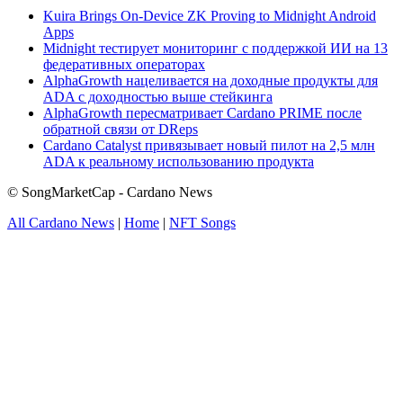
Kuira Brings On-Device ZK Proving to Midnight Android
Apps
Midnight тестирует мониторинг с поддержкой ИИ на 13
федеративных операторах
AlphaGrowth нацеливается на доходные продукты для
ADA с доходностью выше стейкинга
AlphaGrowth пересматривает Cardano PRIME после
обратной связи от DReps
Cardano Catalyst привязывает новый пилот на 2,5 млн
ADA к реальному использованию продукта
© SongMarketCap - Cardano News
All Cardano News
|
Home
|
NFT Songs