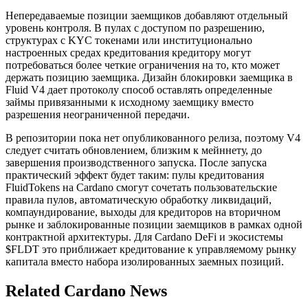
Непередаваемые позиции заемщиков добавляют отдельный
уровень контроля. В пулах с доступом по разрешению,
структурах с KYC токенами или институционально
настроенных средах кредитования кредитору могут
потребоваться более четкие ограничения на то, кто может
держать позицию заемщика. Дизайн блокировки заемщика в
Fluid V4 дает протоколу способ оставлять определенные
займы привязанными к исходному заемщику вместо
разрешения неограниченной передачи.
В репозитории пока нет опубликованного релиза, поэтому V4
следует считать обновлением, близким к мейннету, до
завершения производственного запуска. После запуска
практический эффект будет таким: пулы кредитования
FluidTokens на Cardano смогут сочетать пользовательские
правила пулов, автоматическую обработку ликвидаций,
компаундирование, выходы для кредиторов на вторичном
рынке и заблокированные позиции заемщиков в рамках одной
контрактной архитектуры. Для Cardano DeFi и экосистемы
$FLDT это приближает кредитование к управляемому рынку
капитала вместо набора изолированных заемных позиций.
Related Cardano News