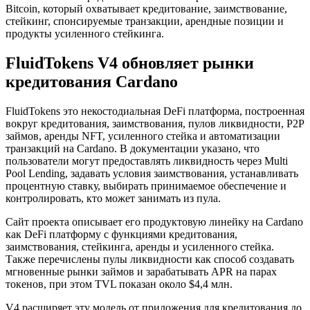
Bitcoin, который охватывает кредитование, заимствование,
стейкинг, спонсируемые транзакции, арендные позиции и
продукты усиленного стейкинга.
FluidTokens V4 обновляет рынки
кредитования Cardano
FluidTokens это некостодиальная DeFi платформа, построенная
вокруг кредитования, заимствования, пулов ликвидности, P2P
займов, аренды NFT, усиленного стейка и автоматизации
транзакций на Cardano. В документации указано, что
пользователи могут предоставлять ликвидность через Multi
Pool Lending, задавать условия заимствования, устанавливать
процентную ставку, выбирать принимаемое обеспечение и
контролировать, кто может занимать из пула.
Сайт проекта описывает его продуктовую линейку на Cardano
как DeFi платформу с функциями кредитования,
заимствования, стейкинга, аренды и усиленного стейка.
Также перечислены пулы ликвидности как способ создавать
мгновенные рынки займов и зарабатывать APR на парах
токенов, при этом TVL показан около $4,4 млн.
V4 расширяет эту модель от приложения для кредитования до