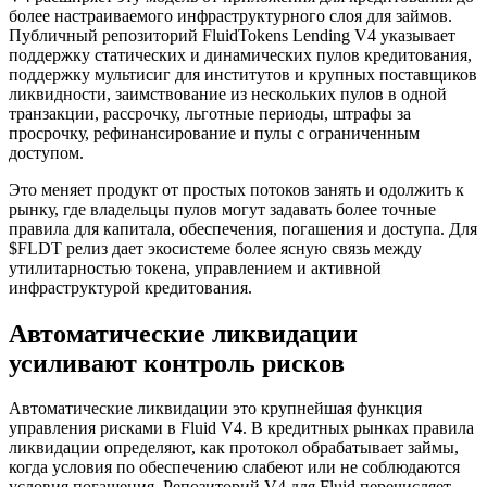
более настраиваемого инфраструктурного слоя для займов.
Публичный репозиторий FluidTokens Lending V4 указывает
поддержку статических и динамических пулов кредитования,
поддержку мультисиг для институтов и крупных поставщиков
ликвидности, заимствование из нескольких пулов в одной
транзакции, рассрочку, льготные периоды, штрафы за
просрочку, рефинансирование и пулы с ограниченным
доступом.
Это меняет продукт от простых потоков занять и одолжить к
рынку, где владельцы пулов могут задавать более точные
правила для капитала, обеспечения, погашения и доступа. Для
$FLDT релиз дает экосистеме более ясную связь между
утилитарностью токена, управлением и активной
инфраструктурой кредитования.
Автоматические ликвидации
усиливают контроль рисков
Автоматические ликвидации это крупнейшая функция
управления рисками в Fluid V4. В кредитных рынках правила
ликвидации определяют, как протокол обрабатывает займы,
когда условия по обеспечению слабеют или не соблюдаются
условия погашения. Репозиторий V4 для Fluid перечисляет