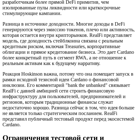
разработчикам более прямой DeFi примитив, чем
изолированные пулы ликвидности или краткосрочные
стимулирующие кампании.
Разница в источнике доходности. Многие доходы в DeFi
генерируются через эмиссию токенов, плечо или активность,
которая остается внутри крипторынков. RealFi представляет
модель, где доходность стейблкоина связана с реальным
кредитным риском, включая Treasuries, корпоративные
облигации и прямое кредитование бизнеса. Это дает Cardano
более конкретный путь в сегмент RWA, а не отношение к
реальным активам как к будущему нарративу.
Реакция Hoskinson важна, потому что она помещает запуск в
рамки исходной тезисной идеи Cardano о финансовой
инклюзии. Его комментарий "bank the unbanked" связывает
RealFi с давней амбицией сети строить финансовую
инфраструктуру для пользователей, предпринимателей и
регионов, которым традиционные финансы служат
недостаточно хорошо. Разница сейчас в том, что идея больше
не является только стратегическим посланием. RealFi
представил публичный тестовый продукт перед экосистемой
Cardano.
Ограничения тестовой сети и