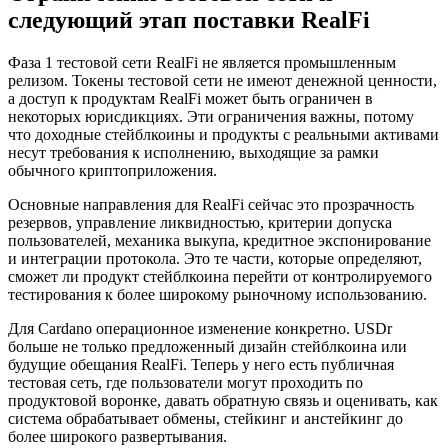
следующий этап поставки RealFi
Фаза 1 тестовой сети RealFi не является промышленным
релизом. Токены тестовой сети не имеют денежной ценности,
а доступ к продуктам RealFi может быть ограничен в
некоторых юрисдикциях. Эти ограничения важны, потому
что доходные стейблкоины и продукты с реальными активами
несут требования к исполнению, выходящие за рамки
обычного криптоприложения.
Основные направления для RealFi сейчас это прозрачность
резервов, управление ликвидностью, критерии допуска
пользователей, механика выкупа, кредитное экспонирование
и интеграции протокола. Это те части, которые определяют,
сможет ли продукт стейблкоина перейти от контролируемого
тестирования к более широкому рыночному использованию.
Для Cardano операционное изменение конкретно. USDr
больше не только предложенный дизайн стейблкоина или
будущие обещания RealFi. Теперь у него есть публичная
тестовая сеть, где пользователи могут проходить по
продуктовой воронке, давать обратную связь и оценивать, как
система обрабатывает обмены, стейкинг и анстейкинг до
более широкого развертывания.