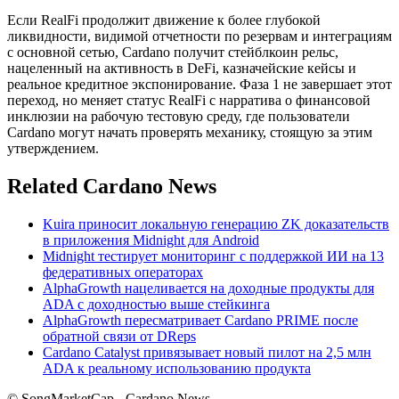
Если RealFi продолжит движение к более глубокой
ликвидности, видимой отчетности по резервам и интеграциям
с основной сетью, Cardano получит стейблкоин рельс,
нацеленный на активность в DeFi, казначейские кейсы и
реальное кредитное экспонирование. Фаза 1 не завершает этот
переход, но меняет статус RealFi с нарратива о финансовой
инклюзии на рабочую тестовую среду, где пользователи
Cardano могут начать проверять механику, стоящую за этим
утверждением.
Related Cardano News
Kuira приносит локальную генерацию ZK доказательств
в приложения Midnight для Android
Midnight тестирует мониторинг с поддержкой ИИ на 13
федеративных операторах
AlphaGrowth нацеливается на доходные продукты для
ADA с доходностью выше стейкинга
AlphaGrowth пересматривает Cardano PRIME после
обратной связи от DReps
Cardano Catalyst привязывает новый пилот на 2,5 млн
ADA к реальному использованию продукта
© SongMarketCap - Cardano News