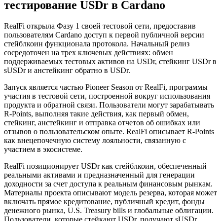
тестирование USDr в Cardano
RealFi открыла Фазу 1 своей тестовой сети, предоставив
пользователям Cardano доступ к первой публичной версии
стейблкоин функционала протокола. Начальный релиз
сосредоточен на трех ключевых действиях: обмен
поддерживаемых тестовых активов на USDr, стейкинг USDr в
sUSDr и анстейкинг обратно в USDr.
Запуск является частью Pioneer Season от RealFi, программы
участия в тестовой сети, построенной вокруг использования
продукта и обратной связи. Пользователи могут зарабатывать
R-Points, выполняя такие действия, как первый обмен,
стейкинг, анстейкинг и отправка отчетов об ошибках или
отзывов о пользовательском опыте. RealFi описывает R-Points
как внецепочечную систему лояльности, связанную с
участием в экосистеме.
RealFi позиционирует USDr как стейблкоин, обеспеченный
реальными активами и предназначенный для генерации
доходности за счет доступа к реальным финансовым рынкам.
Материалы проекта описывают модель резерва, которая может
включать прямое кредитование, публичный кредит, фонды
денежного рынка, U.S. Treasury bills и глобальные облигации.
Пользователи, которые стейкают USDr, получают sUSDr,