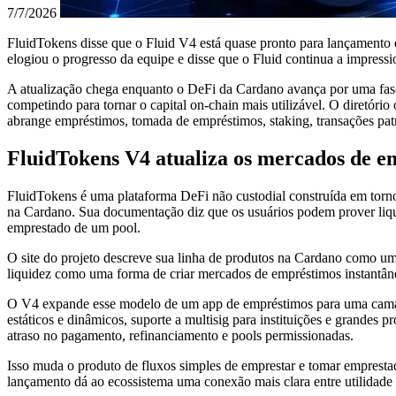
7/7/2026
FluidTokens disse que o Fluid V4 está quase pronto para lançamento
elogiou o progresso da equipe e disse que o Fluid continua a impressi
A atualização chega enquanto o DeFi da Cardano avança por uma fase m
competindo para tornar o capital on-chain mais utilizável. O diretó
abrange empréstimos, tomada de empréstimos, staking, transações patr
FluidTokens V4 atualiza os mercados de 
FluidTokens é uma plataforma DeFi não custodial construída em torno
na Cardano. Sua documentação diz que os usuários podem prover liquid
emprestado de um pool.
O site do projeto descreve sua linha de produtos na Cardano como um
liquidez como uma forma de criar mercados de empréstimos instantân
O V4 expande esse modelo de um app de empréstimos para uma camada 
estáticos e dinâmicos, suporte a multisig para instituições e grandes 
atraso no pagamento, refinanciamento e pools permissionadas.
Isso muda o produto de fluxos simples de emprestar e tomar empresta
lançamento dá ao ecossistema uma conexão mais clara entre utilidade 