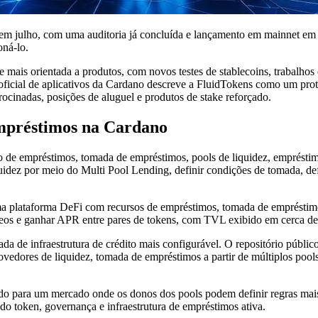
 em julho, com uma auditoria já concluída e lançamento em mainnet em
oná-lo.
ais orientada a produtos, com novos testes de stablecoins, trabalhos 
rio oficial de aplicativos da Cardano descreve a FluidTokens como um 
ocinadas, posições de aluguel e produtos de stake reforçado.
empréstimos na Cardano
 de empréstimos, tomada de empréstimos, pools de liquidez, empréstim
ez por meio do Multi Pool Lending, definir condições de tomada, defin
a plataforma DeFi com recursos de empréstimos, tomada de empréstimos,
eos e ganhar APR entre pares de tokens, com TVL exibido em cerca de
de infraestrutura de crédito mais configurável. O repositório públic
provedores de liquidez, tomada de empréstimos a partir de múltiplos poo
do para um mercado onde os donos dos pools podem definir regras mais 
do token, governança e infraestrutura de empréstimos ativa.