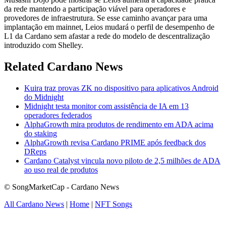
da rede mantendo a participação viável para operadores e
provedores de infraestrutura. Se esse caminho avançar para uma
implantação em mainnet, Leios mudará o perfil de desempenho de
L1 da Cardano sem afastar a rede do modelo de descentralização
introduzido com Shelley.
Related Cardano News
Kuira traz provas ZK no dispositivo para aplicativos Android
do Midnight
Midnight testa monitor com assistência de IA em 13
operadores federados
AlphaGrowth mira produtos de rendimento em ADA acima
do staking
AlphaGrowth revisa Cardano PRIME após feedback dos
DReps
Cardano Catalyst vincula novo piloto de 2,5 milhões de ADA
ao uso real de produtos
© SongMarketCap - Cardano News
All Cardano News
|
Home
|
NFT Songs