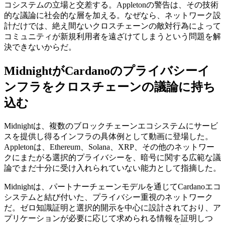
コシステムの立場と交差する。Appletonの警告は、その技術
的な議論に社会的な層を加える。なぜなら、ネットワーク設
計だけでは、絶え間ないクロスチェーンの敵対行為によって
コミュニティが新規利用者を遠ざけてしまうという問題を解
決できないからだ。
MidnightがCardanoのプライバシーイ
ンフラをクロスチェーンの議論に持ち
込む
Midnightは、複数のブロックチェーンエコシステムにサービ
スを提供し得るインフラの具体例として動画に登場した。
Appletonは、Ethereum、Solana、XRP、その他のネットワー
クにまたがる選択的プライバシーを、暗号に関する広範な議
論でまだ十分に受け入れられていない能力として指摘した。
Midnightは、パートナーチェーンモデルを通じてCardanoエコ
システムと結び付いた、プライバシー重視のネットワーク
だ。ゼロ知識証明と選択的開示を中心に設計されており、ア
プリケーションが必要に応じて求められる情報を証明しつ