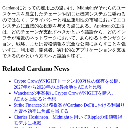
Cardanoにとっての運用上の違いは、Midnightがそれらのユー
スケースを孤立したチェーンや閉じた機関システムに委ねる
のではなく、プライバシーと相互運用性の市場においてエコ
システムに直接的な役割を与える点にある。Appletonの主張
は、どのチェーンが支配すべきかという議論から、どのイン
フラが複数のネットワークにおいて、あらゆるトランザクシ
ョン、戦略、または資格情報を完全な公開にさらすことを強
いずに、利用者、開発者、実用的なアプリケーションを支援
できるのかという方向へと議論を移す。
Related Cardano News
Crypto CrowがNIGHTトークン100万枚の保有を公開、
2027年から2028年の上昇余地をADAと比較
Wanchainの事案後にCrypto CrowがNIGHTを購入、
ADAを上回ると予想
Strike Financeの財務提案がCardano DeFiにおける利回り
と資本効率に焦点を当てる
Charles Hoskinson、Midnightを用いてRippleの価値獲得
モデルに挑戦