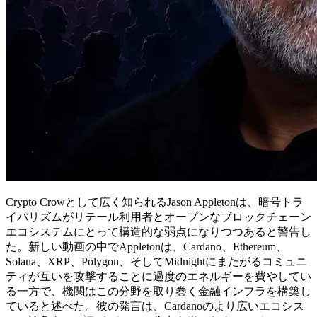
Crypto Crowとして広く知られるJason Appletonは、暗号トラ
イバリズムがリテール利用者とオープンなブロックチェーン
エコシステムにとって構造的な弱点になりつつあると警告し
た。新しい動画の中でAppletonは、Cardano、Ethereum、
Solana、XRP、Polygon、そしてMidnightにまたがるコミュニ
ティが互いを攻撃することに過度のエネルギーを費やしてい
る一方で、機関はこの分野を取り巻く金融インフラを構築し
ていると述べた。彼の発言は、Cardanoのより広いエコシス