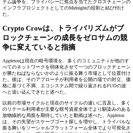
テム論争を、プライバシーに焦点を当てたクロスチェーンの
インフラプロジェクトとしてのMidnightの役割と結び付け
た。
Crypto Crowは、トライバリズムがブ
ロックチェーンの成長をゼロサムの競
争に変えていると指摘
Appletonは現在の暗号環境を、多くのコミュニティが他のす
べてのネットワークを弱体化させて一つのブロックチェーン
が勝たねばならないかのように振る舞う市場として位置付け
た。彼は、そのアプローチが利用者を公開の場での対立、価
格に基づく不満、エコシステム間で繰り返されるFUDの波
へと追い込んできたと述べた。
以前の市場サイクルと現在のサイクルの違いに言及し、多く
のリテール利用者が主要な暗号資産全体でより馴染みのある
放物線的な局面を期待していたと動画は述べた。Appleton
は、その失望がスケープゴート探しを増やし、トライバルな
振る舞いをソーシャルプラットフォーム全体でより可視化さ