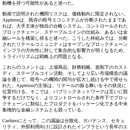
動機を持つ可能性があると述べた。
動画で説明された機関リスクは、価格動向に限定されない。
Appletonは、既存の暗号エコシステムが分断されたままであ
れば、大手主体が独自の台帳システム、コントロールされた
ブロックチェーン、ステーブルコインの仕組み、あるいは金
融レールを構築し得ると述べた。こうした枠組みでは、分断
されたリテールコミュニティはオープンなブロックチェーン
インフラの方向性に対して集合的な影響力が弱くなるため、
トライバリズムは戦略上の問題となる。
これらのコメントは、上場商品、財務戦略、規制下のカスト
ディ、ステーブルコイン活動、そしてより広い市場構造の議
論を通じて、暗号への機関の関与が拡大し続ける中で発せら
れた。Appletonの主張は、リテールの振る舞いをその状況に
位置付ける。そこでは、パブリックネットワークは互いに競
争するだけでなく、よりコントロールされた条件下でブロッ
クチェーンに類似したプロダクトをパッケージ化できる中央
集権的な金融システムとも競っている。
Cardanoにとって、この議論は分散化、ガバナンス、セキュ
リティ、外部利用向けに設計されたインフラという長年のエ