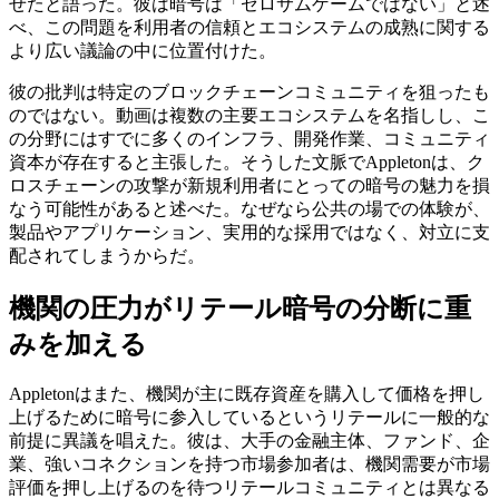
せたと語った。彼は暗号は「ゼロサムゲームではない」と述
べ、この問題を利用者の信頼とエコシステムの成熟に関する
より広い議論の中に位置付けた。
彼の批判は特定のブロックチェーンコミュニティを狙ったも
のではない。動画は複数の主要エコシステムを名指しし、こ
の分野にはすでに多くのインフラ、開発作業、コミュニティ
資本が存在すると主張した。そうした文脈でAppletonは、ク
ロスチェーンの攻撃が新規利用者にとっての暗号の魅力を損
なう可能性があると述べた。なぜなら公共の場での体験が、
製品やアプリケーション、実用的な採用ではなく、対立に支
配されてしまうからだ。
機関の圧力がリテール暗号の分断に重
みを加える
Appletonはまた、機関が主に既存資産を購入して価格を押し
上げるために暗号に参入しているというリテールに一般的な
前提に異議を唱えた。彼は、大手の金融主体、ファンド、企
業、強いコネクションを持つ市場参加者は、機関需要が市場
評価を押し上げるのを待つリテールコミュニティとは異なる