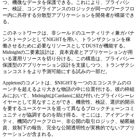
つ、機微なデータを保護できる。これにより、プライバシ
ー、検証、コンプライアンスのロジックが同一のワークフロ
ー内に共存する分散型アプリケーションを開発者が構築でき
る。
このネットワークは、非シールドのユーティリティ兼ガバナ
ンストークンとしてNIGHTを用い、トランザクションを稼
働させるために必要なリソースとしてDUSTが機能する。
Midnightの二要素設計は、資本資産とアプリケーションが用
いる運用リソースを切り分ける。この構造は、プライバシー
保護型のアプリケーション設計を支援しつつ、トランザクシ
ョンコストをより予測可能にする試みの一部だ。
Appletonのコメントは、$NIGHTを一つのエコシステムのロ
ーンチを超えるより大きな物語の中に位置付ける。彼の枠組
みにおいて、MidnightはCardanoに結び付いたプライバシーレ
イヤーとして見なすことができ、機密性、検証、選択的開示
を要するユースケースを巡って異なるブロックチェーンコミ
ュニティが協調するのを助け得る。そこには、アイデンティ
ティ、機関のワークフロー、非公開の取引ロジック、秘匿融
資、規制下の報告、完全な公開透明性が実務的でないアプリ
ケーションが含まれる。