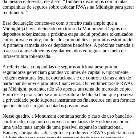
da mesma entrevista, ele disse: “Também discutimos com muitas
companhias de seguros sobre colocar RWAs na Midnight para gerar
rendimento.”
Essa declaração conecta-se com o roteiro mais amplo que a
Midnight já havia delineado em torno da Monument. Depois de
depósitos tokenizados, a próxima etapa inclui produtos tokenizados
como private equity, fundos de commodities e produtos estruturados.
A primeira camada são os depósitos bancários. A próxima camada é
o acesso a investimentos regulamentados entregues por meio de
infraestrutura tokenizada.
A referência a companhias de seguros adiciona peso porque
seguradoras gerenciam grandes volumes de capital e, tipicamente,
exigem estruturas legais, operacionais e de controle claras antes de
participar de novos produtos financeiros. Os rendimentos de RWAs
na Midnight, portanto, não são apenas um tema do mercado cripto.
É um teste para saber se a infraestrutura de blockchain que preserva
a privacidade pode suportar instrumentos financeiros em um formato
que instituições regulamentadas possam usar.
Nesse quadro, a Monument continua sendo o caso de uso bancário
confirmado, enquanto os novos comentários de Hoskinson abrem
uma visão mais ampla de uma possível expansão institucional.
Bancos, companhias de seguros e produtos de RWAs poderiam usar