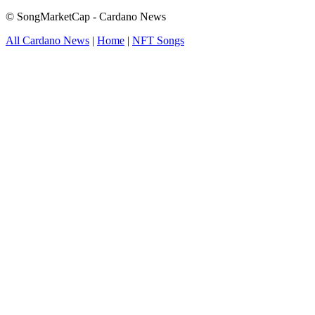
© SongMarketCap - Cardano News
All Cardano News
|
Home
|
NFT Songs