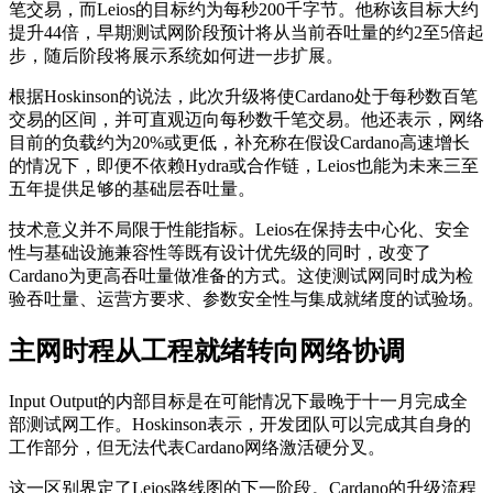
笔交易，而Leios的目标约为每秒200千字节。他称该目标大约
提升44倍，早期测试网阶段预计将从当前吞吐量的约2至5倍起
步，随后阶段将展示系统如何进一步扩展。
根据Hoskinson的说法，此次升级将使Cardano处于每秒数百笔
交易的区间，并可直观迈向每秒数千笔交易。他还表示，网络
目前的负载约为20%或更低，补充称在假设Cardano高速增长
的情况下，即便不依赖Hydra或合作链，Leios也能为未来三至
五年提供足够的基础层吞吐量。
技术意义并不局限于性能指标。Leios在保持去中心化、安全
性与基础设施兼容性等既有设计优先级的同时，改变了
Cardano为更高吞吐量做准备的方式。这使测试网同时成为检
验吞吐量、运营方要求、参数安全性与集成就绪度的试验场。
主网时程从工程就绪转向网络协调
Input Output的内部目标是在可能情况下最晚于十一月完成全
部测试网工作。Hoskinson表示，开发团队可以完成其自身的
工作部分，但无法代表Cardano网络激活硬分叉。
这一区别界定了Leios路线图的下一阶段。Cardano的升级流程