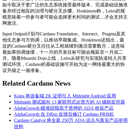
如今取决于更广泛的生态系统接受最终版本、完成基础设施准
备并经过相应的治理与硬分叉步骤。Hoskinson称，Leios的规
模意味着一些参与者可能会选择更长时间的测试，才会支持主
网激活。
Input Output计划与Cardano Foundation、Intersect、Pragma及其
他生态参与方协调，以推动早期集成。Hoskinson还指出，最
近的Cardano硬分叉往往从工程就绪到激活需要数月，这意味
着如果协调放缓，十一月的开发目标可能会顺延至一月或二
月。随着Musashi Dojo上线，Leios从研究与实现轨道转入共享
测试环境，Cardano的基础设施可开始为这一网络最重大的协
议升级之一做准备。
Related Cardano News
Kuira 将设备端 ZK 证明引入 Midnight Android 应用
Midnight 测试面向 13 家联邦式运营方的 AI 辅助监控器
AlphaGrowth 瞄准回报高于质押的 ADA 收益产品
AlphaGrowth 在 DRep 反馈后修订 Cardano PRIME
Cardano Catalyst 将全新 250万 ADA 试点与真实产品使用
挂钩