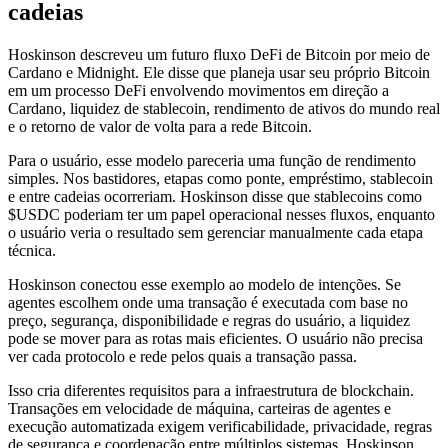
cadeias
Hoskinson descreveu um futuro fluxo DeFi de Bitcoin por meio de
Cardano e Midnight. Ele disse que planeja usar seu próprio Bitcoin
em um processo DeFi envolvendo movimentos em direção a
Cardano, liquidez de stablecoin, rendimento de ativos do mundo real
e o retorno de valor de volta para a rede Bitcoin.
Para o usuário, esse modelo pareceria uma função de rendimento
simples. Nos bastidores, etapas como ponte, empréstimo, stablecoin
e entre cadeias ocorreriam. Hoskinson disse que stablecoins como
$USDC poderiam ter um papel operacional nesses fluxos, enquanto
o usuário veria o resultado sem gerenciar manualmente cada etapa
técnica.
Hoskinson conectou esse exemplo ao modelo de intenções. Se
agentes escolhem onde uma transação é executada com base no
preço, segurança, disponibilidade e regras do usuário, a liquidez
pode se mover para as rotas mais eficientes. O usuário não precisa
ver cada protocolo e rede pelos quais a transação passa.
Isso cria diferentes requisitos para a infraestrutura de blockchain.
Transações em velocidade de máquina, carteiras de agentes e
execução automatizada exigem verificabilidade, privacidade, regras
de segurança e coordenação entre múltiplos sistemas. Hoskinson