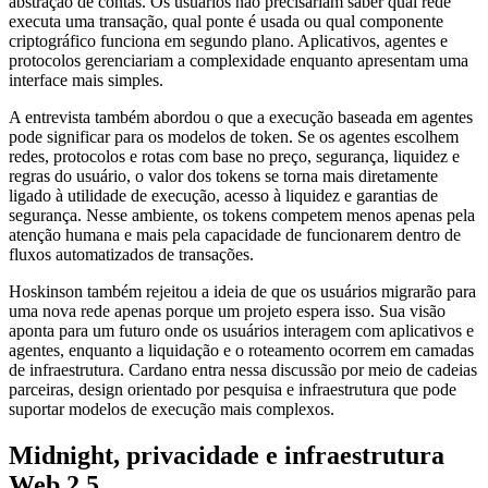
abstração de contas. Os usuários não precisariam saber qual rede
executa uma transação, qual ponte é usada ou qual componente
criptográfico funciona em segundo plano. Aplicativos, agentes e
protocolos gerenciariam a complexidade enquanto apresentam uma
interface mais simples.
A entrevista também abordou o que a execução baseada em agentes
pode significar para os modelos de token. Se os agentes escolhem
redes, protocolos e rotas com base no preço, segurança, liquidez e
regras do usuário, o valor dos tokens se torna mais diretamente
ligado à utilidade de execução, acesso à liquidez e garantias de
segurança. Nesse ambiente, os tokens competem menos apenas pela
atenção humana e mais pela capacidade de funcionarem dentro de
fluxos automatizados de transações.
Hoskinson também rejeitou a ideia de que os usuários migrarão para
uma nova rede apenas porque um projeto espera isso. Sua visão
aponta para um futuro onde os usuários interagem com aplicativos e
agentes, enquanto a liquidação e o roteamento ocorrem em camadas
de infraestrutura. Cardano entra nessa discussão por meio de cadeias
parceiras, design orientado por pesquisa e infraestrutura que pode
suportar modelos de execução mais complexos.
Midnight, privacidade e infraestrutura
Web 2.5