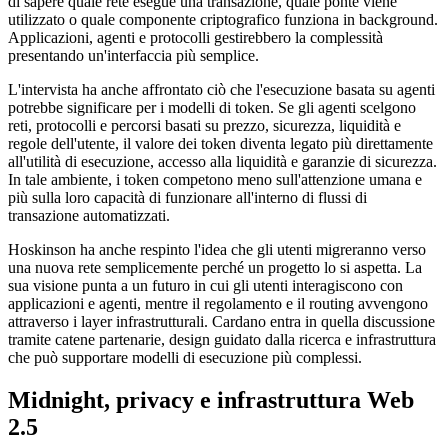
di sapere quale rete esegue una transazione, quale ponte viene
utilizzato o quale componente criptografico funziona in background.
Applicazioni, agenti e protocolli gestirebbero la complessità
presentando un'interfaccia più semplice.
L'intervista ha anche affrontato ciò che l'esecuzione basata su agenti
potrebbe significare per i modelli di token. Se gli agenti scelgono
reti, protocolli e percorsi basati su prezzo, sicurezza, liquidità e
regole dell'utente, il valore dei token diventa legato più direttamente
all'utilità di esecuzione, accesso alla liquidità e garanzie di sicurezza.
In tale ambiente, i token competono meno sull'attenzione umana e
più sulla loro capacità di funzionare all'interno di flussi di
transazione automatizzati.
Hoskinson ha anche respinto l'idea che gli utenti migreranno verso
una nuova rete semplicemente perché un progetto lo si aspetta. La
sua visione punta a un futuro in cui gli utenti interagiscono con
applicazioni e agenti, mentre il regolamento e il routing avvengono
attraverso i layer infrastrutturali. Cardano entra in quella discussione
tramite catene partenarie, design guidato dalla ricerca e infrastruttura
che può supportare modelli di esecuzione più complessi.
Midnight, privacy e infrastruttura Web
2.5