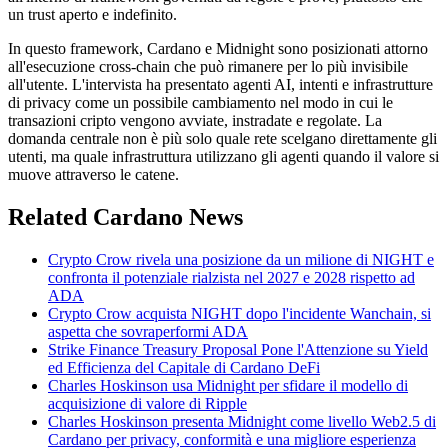
un trust aperto e indefinito.
In questo framework, Cardano e Midnight sono posizionati attorno
all'esecuzione cross-chain che può rimanere per lo più invisibile
all'utente. L'intervista ha presentato agenti AI, intenti e infrastrutture
di privacy come un possibile cambiamento nel modo in cui le
transazioni cripto vengono avviate, instradate e regolate. La
domanda centrale non è più solo quale rete scelgano direttamente gli
utenti, ma quale infrastruttura utilizzano gli agenti quando il valore si
muove attraverso le catene.
Related Cardano News
Crypto Crow rivela una posizione da un milione di NIGHT e
confronta il potenziale rialzista nel 2027 e 2028 rispetto ad
ADA
Crypto Crow acquista NIGHT dopo l'incidente Wanchain, si
aspetta che sovraperformi ADA
Strike Finance Treasury Proposal Pone l'Attenzione su Yield
ed Efficienza del Capitale di Cardano DeFi
Charles Hoskinson usa Midnight per sfidare il modello di
acquisizione di valore di Ripple
Charles Hoskinson presenta Midnight come livello Web2.5 di
Cardano per privacy, conformità e una migliore esperienza