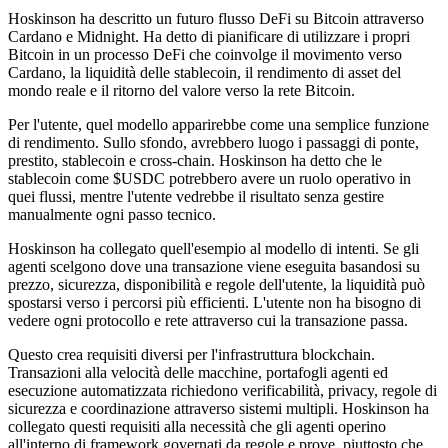
Hoskinson ha descritto un futuro flusso DeFi su Bitcoin attraverso
Cardano e Midnight. Ha detto di pianificare di utilizzare i propri
Bitcoin in un processo DeFi che coinvolge il movimento verso
Cardano, la liquidità delle stablecoin, il rendimento di asset del
mondo reale e il ritorno del valore verso la rete Bitcoin.
Per l'utente, quel modello apparirebbe come una semplice funzione
di rendimento. Sullo sfondo, avrebbero luogo i passaggi di ponte,
prestito, stablecoin e cross-chain. Hoskinson ha detto che le
stablecoin come $USDC potrebbero avere un ruolo operativo in
quei flussi, mentre l'utente vedrebbe il risultato senza gestire
manualmente ogni passo tecnico.
Hoskinson ha collegato quell'esempio al modello di intenti. Se gli
agenti scelgono dove una transazione viene eseguita basandosi su
prezzo, sicurezza, disponibilità e regole dell'utente, la liquidità può
spostarsi verso i percorsi più efficienti. L'utente non ha bisogno di
vedere ogni protocollo e rete attraverso cui la transazione passa.
Questo crea requisiti diversi per l'infrastruttura blockchain.
Transazioni alla velocità delle macchine, portafogli agenti ed
esecuzione automatizzata richiedono verificabilità, privacy, regole di
sicurezza e coordinazione attraverso sistemi multipli. Hoskinson ha
collegato questi requisiti alla necessità che gli agenti operino
all'interno di framework governati da regole e prove, piuttosto che