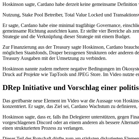
Hoskinson sagte, Cardano habe derzeit keine gemeinsame Definition 
Nutzung, Stake Pool Betreiber, Total Value Locked und Transaktions
Er sagte, Cardano habe eine minimal tragfähige Governance, einschli
gemeinsame Richtung ausrichten kann. Er stellte vier Bereiche als ze
Strategie und die Verknüpfung dieser Strategie mit einem Budget.
Zur Finanzierung aus der Treasury sagte Hoskinson, Cardano brauche
möglichen Staatsfonds, Draper bezogenen Strukturen oder anderen ded
Treasury Ausgaben mit der Umsetzung zu verbinden.
Hoskinson nannte zudem mehrere negative Bedingungen im Ökosyst
Druck auf Projekte wie TapTools und JPEG Store. Im Video nutzte er d
DRep Initiative und Vorschlag einer polit
Das greifbarste neue Element im Video war die Aussage von Hoskinson
konzentriert. Er sagte, das Ziel sei, Cardano Wachstum zu definieren
Hoskinson sagte, dass er, falls ihn Delegierer unterstützen, gege
vorgeschlagenen Discord oder an einem anderen als bessere Alternativ
einen strukturierten Prozess zu verlangen.
Dieser Teil der Botschaft dürfte zum am stärksten diskutierten Ele