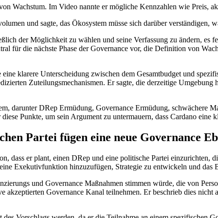
von Wachstum. Im Video nannte er mögliche Kennzahlen wie Preis, akt
volumen und sagte, das Ökosystem müsse sich darüber verständigen, wa
eßlich der Möglichkeit zu wählen und seine Verfassung zu ändern, es 
ntral für die nächste Phase der Governance vor, die Definition von Wa
 eine klarere Unterscheidung zwischen dem Gesamtbudget und spezifis
izierten Zuteilungsmechanismen. Er sagte, die derzeitige Umgebung hab
em, darunter DRep Ermüdung, Governance Ermüdung, schwächere Mark
iese Punkte, um sein Argument zu untermauern, dass Cardano eine klare
ischen Partei fügen eine neue Governance E
, dass er plant, einen DRep und eine politische Partei einzurichten, d
, eine Exekutivfunktion hinzuzufügen, Strategie zu entwickeln und das
n Finanzierungs und Governance Maßnahmen stimmen würde, die von Pers
e akzeptierten Governance Kanal teilnehmen. Er beschrieb dies nicht a
ment des Vorschlags werden, da er die Teilnahme an einem spezifischen