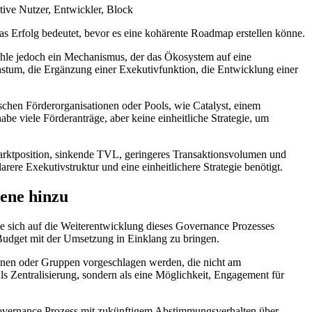
ive Nutzer, Entwickler, Block
s Erfolg bedeutet, bevor es eine kohärente Roadmap erstellen könne.
fehle jedoch ein Mechanismus, der das Ökosystem auf eine
chstum, die Ergänzung einer Exekutivfunktion, die Entwicklung einer
chen Förderorganisationen oder Pools, wie Catalyst, einem
e viele Förderanträge, aber keine einheitliche Strategie, um
tposition, sinkende TVL, geringeres Transaktionsvolumen und
re Exekutivstruktur und eine einheitlichere Strategie benötigt.
bene hinzu
ie sich auf die Weiterentwicklung dieses Governance Prozesses
 Budget mit der Umsetzung in Einklang zu bringen.
onen oder Gruppen vorgeschlagen werden, die nicht am
ls Zentralisierung, sondern als eine Möglichkeit, Engagement für
 Governance Prozess mit zukünftigem Abstimmungsverhalten über