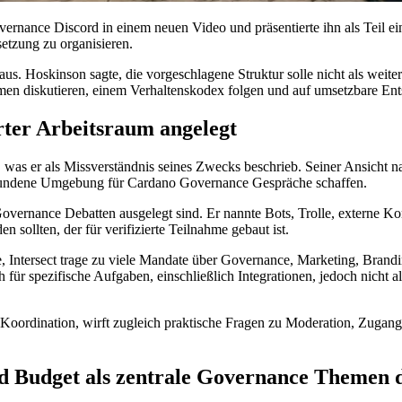
ernance Discord in einem neuen Video und präsentierte ihn als Teil e
tzung zu organisieren.
us. Hoskinson sagte, die vorgeschlagene Struktur solle nicht als weiter
en diskutieren, einem Verhaltenskodex folgen und auf umsetzbare Ent
ter Arbeitsraum angelegt
em, was er als Missverständnis seines Zwecks beschrieb. Seiner Ansi
gebundene Umgebung für Cardano Governance Gespräche schaffen.
 Governance Debatten ausgelegt sind. Er nannte Bots, Trolle, externe
ollten, der für verifizierte Teilnahme gebaut ist.
, Intersect trage zu viele Mandate über Governance, Marketing, Brandi
ür spezifische Aufgaben, einschließlich Integrationen, jedoch nicht a
e Koordination, wirft zugleich praktische Fragen zu Moderation, Zuga
d Budget als zentrale Governance Themen d