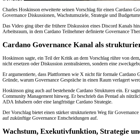
Charles Hoskinson erweiterte seinen Vorschlag für einen Cardano Gov
Governance Diskussionen, Wachstumsziele, Strategie und Budgetumse
Das Video ging über die frühere Diskussion eines Discord Kanals hina
Arbeitsraum, in dem Cardano Teilnehmer definierte Governance Them
Cardano Governance Kanal als strukturier
Hoskinson sagte, ein Teil der Kritik an dem Vorschlag rühre von d
nicht ersetzen oder Diskussion zentralisieren, sondern eine zweck
Er argumentierte, dass Plattformen wie X nicht für formale Cardano
Gründe, warum Governance Gespräche in einen Raum verlagert werden s
Hoskinson ging auch auf bestehende Cardano Strukturen ein. Er sagte
Community Management hinweg. Er beschrieb das Pentad als nützlich f
ADA Inhabern oder eine langfristige Cardano Strategie.
Der Vorschlag bietet einen stärker strukturierten Weg für Governanc
auf zukünftige Governance Entscheidungen auf.
Wachstum, Exekutivfunktion, Strategie un