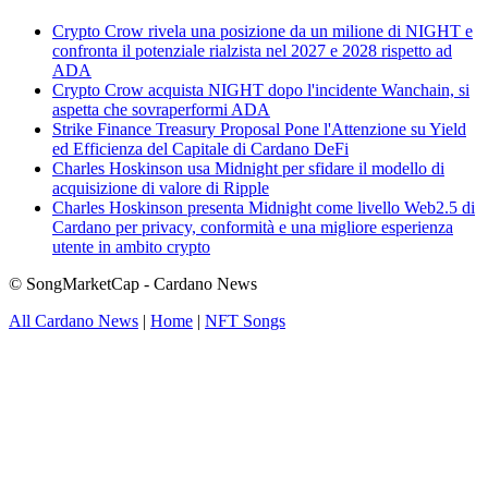
Crypto Crow rivela una posizione da un milione di NIGHT e
confronta il potenziale rialzista nel 2027 e 2028 rispetto ad
ADA
Crypto Crow acquista NIGHT dopo l'incidente Wanchain, si
aspetta che sovraperformi ADA
Strike Finance Treasury Proposal Pone l'Attenzione su Yield
ed Efficienza del Capitale di Cardano DeFi
Charles Hoskinson usa Midnight per sfidare il modello di
acquisizione di valore di Ripple
Charles Hoskinson presenta Midnight come livello Web2.5 di
Cardano per privacy, conformità e una migliore esperienza
utente in ambito crypto
© SongMarketCap - Cardano News
All Cardano News
|
Home
|
NFT Songs