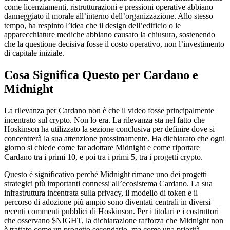
come licenziamenti, ristrutturazioni e pressioni operative abbiano
danneggiato il morale all’interno dell’organizzazione. Allo stesso
tempo, ha respinto l’idea che il design dell’edificio o le
apparecchiature mediche abbiano causato la chiusura, sostenendo
che la questione decisiva fosse il costo operativo, non l’investimento
di capitale iniziale.
Cosa Significa Questo per Cardano e
Midnight
La rilevanza per Cardano non è che il video fosse principalmente
incentrato sul crypto. Non lo era. La rilevanza sta nel fatto che
Hoskinson ha utilizzato la sezione conclusiva per definire dove si
concentrerà la sua attenzione prossimamente. Ha dichiarato che ogni
giorno si chiede come far adottare Midnight e come riportare
Cardano tra i primi 10, e poi tra i primi 5, tra i progetti crypto.
Questo è significativo perché Midnight rimane uno dei progetti
strategici più importanti connessi all’ecosistema Cardano. La sua
infrastruttura incentrata sulla privacy, il modello di token e il
percorso di adozione più ampio sono diventati centrali in diversi
recenti commenti pubblici di Hoskinson. Per i titolari e i costruttori
che osservano $NIGHT, la dichiarazione rafforza che Midnight non
è trattato come un progetto secondario, ma come una priorità