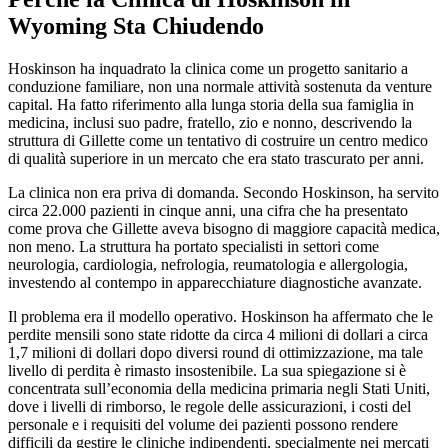
Wyoming Sta Chiudendo
Hoskinson ha inquadrato la clinica come un progetto sanitario a
conduzione familiare, non una normale attività sostenuta da venture
capital. Ha fatto riferimento alla lunga storia della sua famiglia in
medicina, inclusi suo padre, fratello, zio e nonno, descrivendo la
struttura di Gillette come un tentativo di costruire un centro medico
di qualità superiore in un mercato che era stato trascurato per anni.
La clinica non era priva di domanda. Secondo Hoskinson, ha servito
circa 22.000 pazienti in cinque anni, una cifra che ha presentato
come prova che Gillette aveva bisogno di maggiore capacità medica,
non meno. La struttura ha portato specialisti in settori come
neurologia, cardiologia, nefrologia, reumatologia e allergologia,
investendo al contempo in apparecchiature diagnostiche avanzate.
Il problema era il modello operativo. Hoskinson ha affermato che le
perdite mensili sono state ridotte da circa 4 milioni di dollari a circa
1,7 milioni di dollari dopo diversi round di ottimizzazione, ma tale
livello di perdita è rimasto insostenibile. La sua spiegazione si è
concentrata sull’economia della medicina primaria negli Stati Uniti,
dove i livelli di rimborso, le regole delle assicurazioni, i costi del
personale e i requisiti del volume dei pazienti possono rendere
difficili da gestire le cliniche indipendenti, specialmente nei mercati