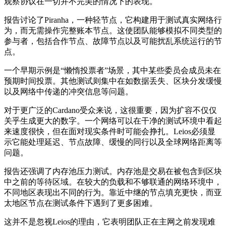
观察协议在一切并不完美的情况下的表现。
报告讨论了Piranha，一种轻节点，它构建用于测试真实网络行
为，而无需操作完整账本节点。这使团队能够模拟不同类型的
参与者，包括合作节点、故障节点以及可能扰乱系统运行的节
点。
一个早期示例是“懒惰投票者”场景，其中某些委员会成员未在
预期时间投票。其他测试则集中在如数据丢失、区块分发缓慢
以及网络中传递的冲突信息等问题。
对于更广泛的Cardano受众来说，这很重要，因为扩容不仅仅
关乎生成更大的数字。一个网络可以在干净的测试环境中看起
来速度很快，但在面对现实条件时可能会挣扎。Leios必须显
示它能处理延迟、节点故障、缓慢的同行以及全球网络距离等
问题。
报告还强调了内存池压力测试。内存池是交易在被包含到区块
中之前的等待区域。在较大的负载和不够联通的网络环境中，
不同地区表现出不同的行为。靠近中继的节点填充更快，而亚
太地区节点在测试条件下遇到了更多困难。
这并不是忽视Leios的理由，它表明团队正在主网之前发现难