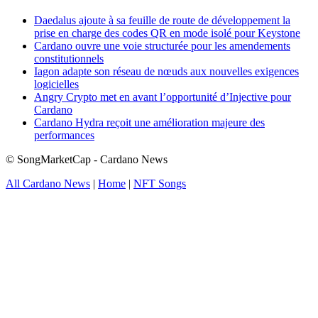
Daedalus ajoute à sa feuille de route de développement la
prise en charge des codes QR en mode isolé pour Keystone
Cardano ouvre une voie structurée pour les amendements
constitutionnels
Iagon adapte son réseau de nœuds aux nouvelles exigences
logicielles
Angry Crypto met en avant l’opportunité d’Injective pour
Cardano
Cardano Hydra reçoit une amélioration majeure des
performances
© SongMarketCap - Cardano News
All Cardano News
|
Home
|
NFT Songs