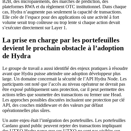
B2B, des micropaiements, des marchés de prédiction, des
plateformes RWA et du règlement OTC institutionnel. Dans chaque
cas, Hydra n’augmente pas seulement la capacité de transactions.
Elle crée de l’espace pour des applications où une activité à fort
volume serait trop coûteuse ou trop lente si chaque action devait
s’exécuter directement sur Layer 1.
La prise en charge par les portefeuilles
devient le prochain obstacle à l’adoption
de Hydra
Le groupe de travail a aussi identifié des enjeux pratiques à résoudre
avant que Hydra puisse atteindre une adoption développeur plus
large. Un domaine concernait la sécurité de l’API Hydra Node. Les
participants ont noté que l’accès au niveau opérateur ne devrait pas
être exposé publiquement sans protection, car il peut permettre des
actions telles que soumettre des transactions ou fermer une Head.
Les approches possibles discutées incluaient une protection par clé
API, des couches middleware et des valeurs par défaut
opérationnelles plus sûres.
Un autre enjeu était l’intégration des portefeuilles. Les portefeuilles
Cardano grand public peuvent rejeter des transactions impliquant
des UTXO Hydra parce que ces UTXO ne sont pas visibles sur