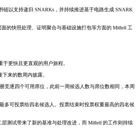
证书链以支持递归 SNARKs，并持续推进基于电路生成 SNARK
了节点层面的快照处理、证明聚合与基础设施打包等方面的 Mithril 工
次进化，着重于更快且更直观的用户旅程。
接下来的数周内披露。
告称，已有五名候选人注册竞逐四个可用席位，此前一周候选人数与席位数相同，本周
 DRep 最多可投票给四名候选人。投票结束时投票权重最高的四名候
为二层测试带来了新的基准与处理改进，而 Mithril 的工作则持续