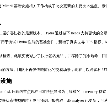
ra 2.2.0 与 Mithril 基础设施相关工作构成了此次更新的主要技术焦点
具
no 二层扩容协议的最新版本。Hydra 通过链下 heads 支持更快的交
扩展了用于测试 Hydra 性能的基准套件，新增了真实世界 TPS 指标
一了链上成员资格检查。此项变更减少了快照签名元组，并移除了冗余哈希
 行为的方法。团队不再仅依赖简化的交易场景，现在可以跨多种 U
础设施
n disk 后端的节点现在可将快照导出为可移植的 in memory 格
的时间更可预测。报告称，db analyser 已更新，可从指定 s